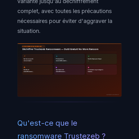
variante jusqu'au déchiffrement
complet, avec toutes les précautions
nécessaires pour éviter d'aggraver la
situation.
DÉCHIFFREMENT RANSOMWARE
Déchiffrer Trustezeb Ransomware — Outil Gratuit No More Ransom
📌
🔹
🔸
Qu'est-ce que le
Précautions
Guide étape par étape
ransomware…
essentielles avant…
…
🔺
▶
◆
Outils de
Que faire si le
Comment se protéger à
déchiffrement…
déchiffrement…
l'avenir…
ayinedjimi-consultants.fr
Qu'est-ce que le
ransomware Trustezeb ?