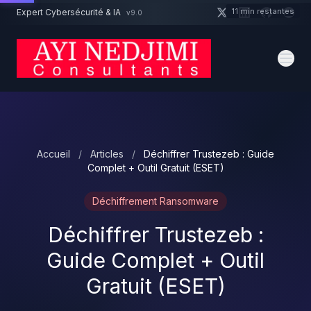
Aller au contenu principal
11 min restantes
Expert Cybersécurité & IA
v9.0
Un projet cybersécurité ?
Devis
Expert dispo · Réponse 24h
Accueil
/
Articles
/
Déchiffrer Trustezeb : Guide
Complet + Outil Gratuit (ESET)
Déchiffrement Ransomware
Déchiffrer Trustezeb :
Guide Complet + Outil
Gratuit (ESET)