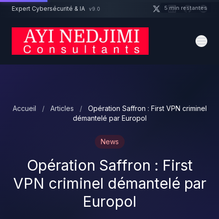
Aller au contenu principal
5 min restantes
Expert Cybersécurité & IA
v9.0
Un projet cybersécurité ?
Devis
Expert dispo · Réponse 24h
Accueil
/
Articles
/
Opération Saffron : First VPN criminel
démantelé par Europol
News
Opération Saffron : First
VPN criminel démantelé par
Europol