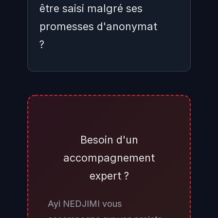
être saisi malgré ses
promesses d'anonymat
?
Un VPN "bulletproof" repose sur
la promesse de non-coopération
avec les autorités — mais cette
promesse ne résiste pas à une
Besoin d'un
infiltration covert de
accompagnement
l'infrastructure. Dans l'Opération
expert ?
Saffron, les enquêteurs ont obtenu
un accès discret aux serveurs de
Ayi NEDJIMI vous
First VPN avant les saisies, leur