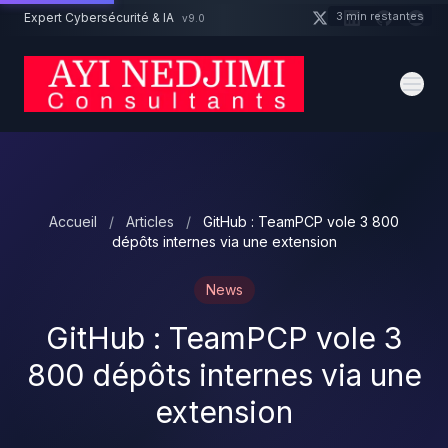
Aller au contenu principal
3 min restantes
Expert Cybersécurité & IA
v9.0
Un projet cybersécurité ?
Devis
Expert dispo · Réponse 24h
Accueil
/
Articles
/
GitHub : TeamPCP vole 3 800
dépôts internes via une extension
News
GitHub : TeamPCP vole 3
800 dépôts internes via une
extension