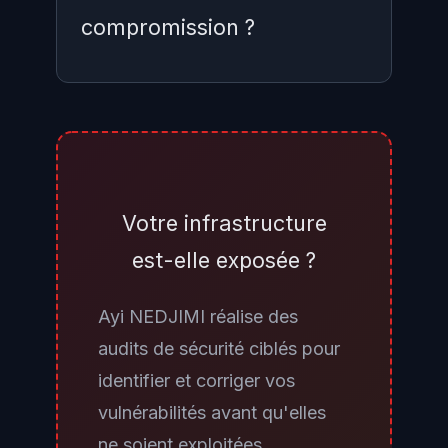
compromission ?
Non, directement. La
compromission concerne les
systèmes internes de GitHub
(l'entreprise), pas l'infrastructure
Votre infrastructure
hébergeant les dépôts clients. Vos
est-elle exposée ?
dépôts privés ne sont pas
accessibles via les credentials
Ayi NEDJIMI réalise des
d'un employé GitHub compromis.
audits de sécurité ciblés pour
En revanche, si vos pipelines
identifier et corriger vos
CI/CD utilisent des versions de
vulnérabilités avant qu'elles
Dependabot, CodeQL ou GitHub
ne soient exploitées.