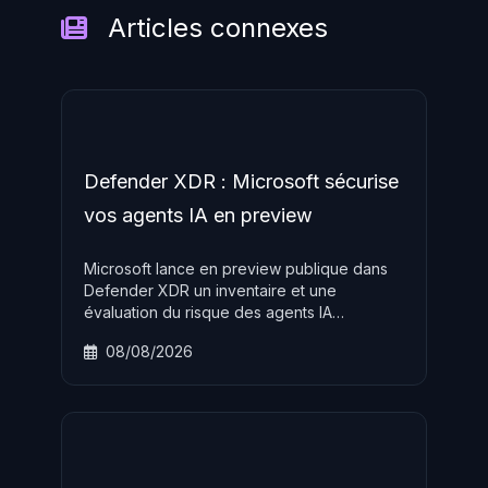
Articles connexes
Defender XDR : Microsoft sécurise
vos agents IA en preview
Microsoft lance en preview publique dans
Defender XDR un inventaire et une
évaluation du risque des agents IA
d'entreprise avec scoring temps réel,
08/08/2026
requêtes KQL et recommandations de
remédiation. Disponible sans surcoût pour
les licences Defender for Endpoint Plan 2.