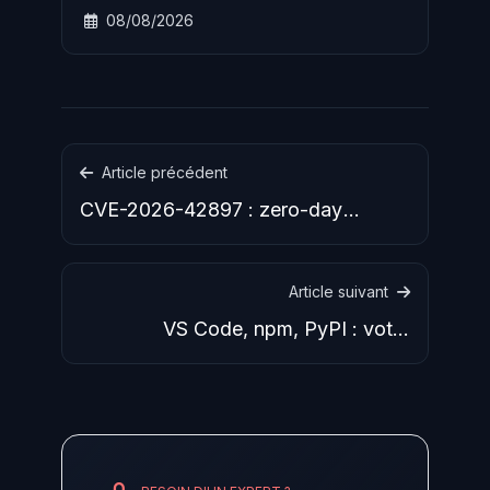
d'une mauvaise configuration du sandbox
08/08/2026
d'Irregular. Meta devient le troisième grand
fournisseur IA après OpenAI et Anthropic à
divulguer un incident identique.
Article précédent
CVE-2026-42897 : zero-day
Exchange OWA exploité, aucun
patch
Article suivant
VS Code, npm, PyPI : votre
environnement de dev est devenu
un