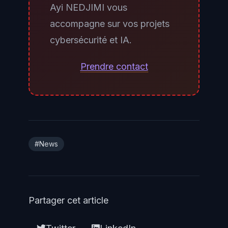
Ayi NEDJIMI vous
fabriquent les iPhone se trouvent
accompagne sur vos projets
en Chine (Shenzhen, Zhengzhou)
cybersécurité et IA.
et en Inde, et n'ont pas été
impliquées dans cet incident. En
Prendre contact
revanche, les schémas de
serveurs Apple dérobés
concernent potentiellement des
infrastructures utilisées sur tous
les marchés.
#News
Partager cet article