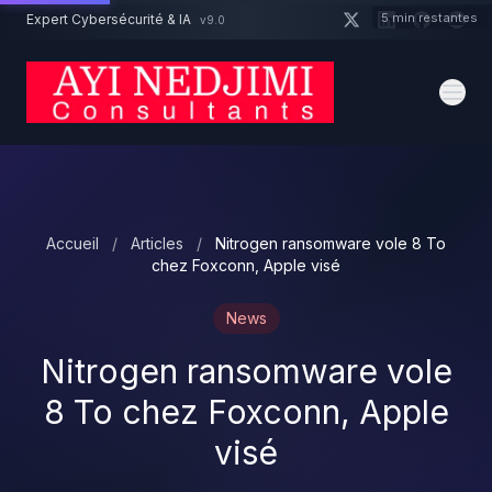
Aller au contenu principal
5 min restantes
Expert Cybersécurité & IA
v9.0
Un projet cybersécurité ?
Devis
Expert dispo · Réponse 24h
Accueil
/
Articles
/
Nitrogen ransomware vole 8 To
chez Foxconn, Apple visé
News
Nitrogen ransomware vole
8 To chez Foxconn, Apple
visé