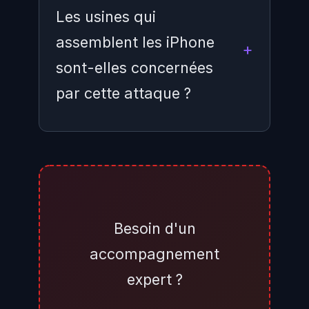
Les usines qui
assemblent les iPhone
sont-elles concernées
par cette attaque ?
Non directement. Les installations
Foxconn touchées — Mount
Pleasant (Wisconsin) et Houston
(Texas) — sont des sites
Besoin d'un
d'ingénierie et de R&D nord-
accompagnement
américains, pas des lignes
expert ?
d'assemblage de produits grand
public. Les principales usines qui