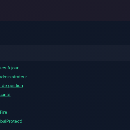
es à jour
administrateur
e de gestion
curité
Fire
balProtect)