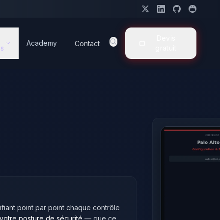
Devis
Academy
Contact
s
gratuit
fiant point par point chaque contrôle
otre posture de sécurité
— que ce