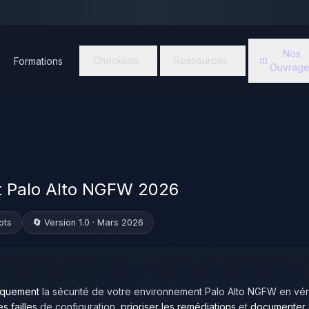
Nos
Checklists
Ressources
Formations
Ouvrage
 Palo Alto NGFW 2026
ots
🔄 Version 1.0 · Mars 2026
iquement
la sécurité de votre environnement Palo Alto NGFW en véri
es failles
de configuration,
prioriser les remédiations
et
documenter v