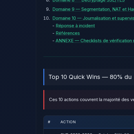
Domaine 8 — Décryptage SSL/TLS
Domaine 9 — Segmentation, NAT et Haut
Domaine 10 — Journalisation et supervi
-
Réponse à incident
-
Références
-
ANNEXE — Checklists de vérification 
Top 10 Quick Wins — 80% du r
Ces 10 actions couvrent la majorité des
#
ACTION