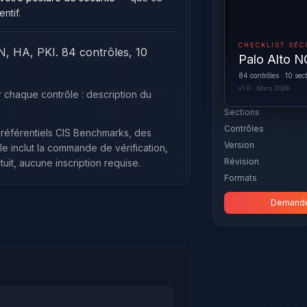
ntif.
CHECKLIST SÉC
, HA, PKI. 84 contrôles, 10
Palo Alto 
84 contrôles · 10 sec
v1.0 · Mars 2026
chaque contrôle : description du
Sections
Contrôles
s référentiels CIS Benchmarks, des
Version
 inclut la commande de vérification,
Révision
it, aucune inscription requise.
Formats
Demander