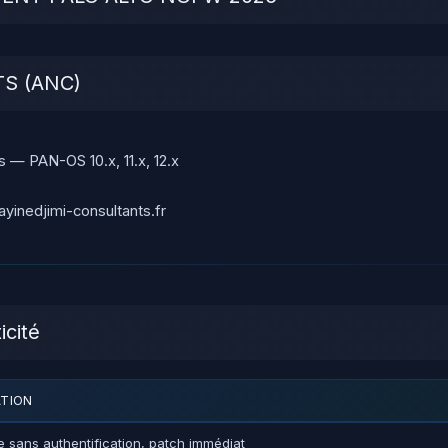
TS (ANC)
 — PAN-OS 10.x, 11.x, 12.x
yinedjimi-consultants.fr
icité
ATION
e sans authentification, patch immédiat