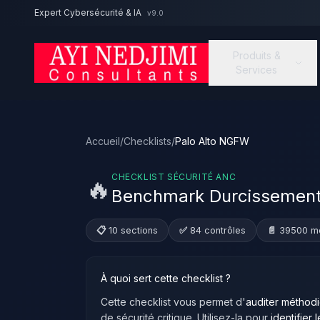
Aller au contenu principal
Expert Cybersécurité & IA
v9.0
Produits &
Services
Accueil
/
Checklists
/
Palo Alto NGFW
CHECKLIST SÉCURITÉ ANC
🔥
Benchmark Durcissement
📋 10 sections
✅ 84 contrôles
📄 39500 m
À quoi sert cette checklist ?
Cette checklist vous permet d'
auditer méthod
de sécurité critique. Utilisez-la pour
identifier l