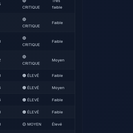
🔴
Très
5
CRITIQUE
faible
🔴
Faible
CRITIQUE
🔴
3
Faible
CRITIQUE
🔴
2
Moyen
CRITIQUE
3
🟠 ÉLEVÉ
Faible
6
🟠 ÉLEVÉ
Moyen
6
🟠 ÉLEVÉ
Faible
3
🟠 ÉLEVÉ
Faible
8
🟡 MOYEN
Élevé