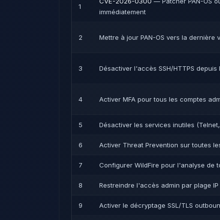
CVE-2026-0300
— Patcher PAN-OS ou 
1
immédiatement
2
Mettre à jour PAN-OS vers la dernière v
3
Désactiver l'accès SSH/HTTPS depuis 
4
Activer MFA pour tous les comptes ad
5
Désactiver les services inutiles (Telne
6
Activer Threat Prevention sur toutes le
7
Configurer WildFire pour l'analyse de t
8
Restreindre l'accès admin par plage IP
9
Activer le décryptage SSL/TLS outboun