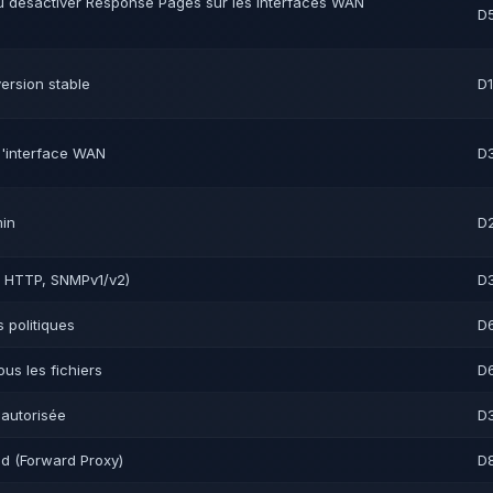
désactiver Response Pages sur les interfaces WAN
D
ersion stable
D1
l'interface WAN
D
min
D
t, HTTP, SNMPv1/v2)
D
s politiques
D
ous les fichiers
D
 autorisée
D
d (Forward Proxy)
D