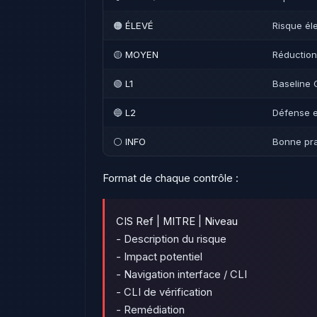
🟠
ÉLEVÉ
Risque éle
🟡
MOYEN
Réduction 
🟢
L1
Baseline
🔵
L2
Défense e
⚪
INFO
Bonne pra
Format de chaque contrôle :
CIS Ref
|
MITRE
|
Niveau
- Description du risque
- Impact potentiel
- Navigation interface / CLI
- CLI de vérification
- Remédiation