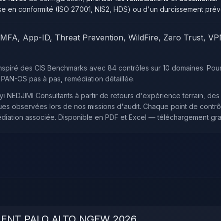
ise en conformité (ISO 27001, NIS2, HDS) ou d'un durcissement préve
FA, App-ID, Threat Prevention, WildFire, Zero Trust, VPN
piré des CIS Benchmarks avec 84 contrôles sur 10 domaines. Pour 
PAN-OS pas à pas, remédiation détaillée.
yi NEDJIMI Consultants
à partir de retours d'expérience terrain, de
s observées lors de nos missions d'audit. Chaque point de contrôle
édiation associée. Disponible en
PDF
et
Excel
— téléchargement gratu
ENT PALO ALTO NGFW 2026