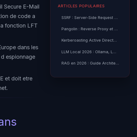
il Secure E-Mail
ARTICLES POPULAIRES
ion de code a
SSRF : Server-Side Request Forgery — Exploitation Avancée
 la fonction LFT
Pangolin : Reverse Proxy et Tunnel Self-Hosted — Guide
Kerberoasting Active Directory : Attaque et Défense 2026
Europe dans les
LLM Local 2026 : Ollama, LM Studio ou vLLM — Quel Outil selon
es d espionnage
RAG en 2026 : Guide Architecture, Vectorisation & Chunking
E et doit etre
net.
dans