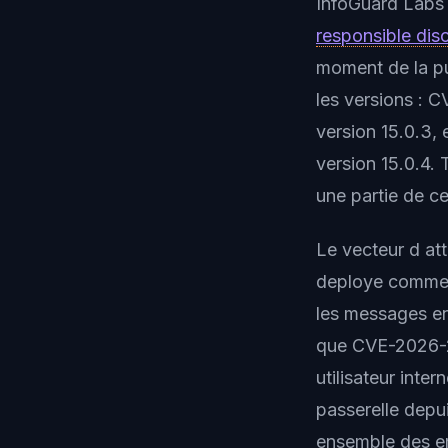
InfoGuard Labs 
responsible dis
moment de la pu
les versions : 
version 15.0.3,
version 15.0.4. 
une partie de ces
Le vecteur d at
deploye comme r
les messages ent
que CVE-2026-27
utilisateur inte
passerelle depui
ensemble des ema