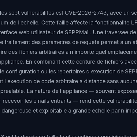
des sept vulnerabilites est CVE-2026-2743, avec un 
m de l echelle. Cette faille affecte la fonctionnalite L
nterface web utilisateur de SEPPMail. Une traversee de 
le traitement des parametres de requete permet a un a
rire des fichiers arbitraires a n importe quel emplace
 appliance. En combinant cette ecriture de fichiers avec
 configuration ou les repertoires d execution de SEP
t l execution de code arbitraire a distance sans aucun
n prealable. La nature de l appliance — souvent expose
r recevoir les emails entrants — rend cette vulnerabilit
t dangereuse et exploitable a grande echelle par n impo
st la deuxieme faille la plus critique : une injection 