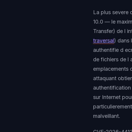
La plus severe 
10.0 — le maximu
Transfer) de l i
traversal
) dans 
authentifie d ec
de fichiers de l
emplacements de
attaquant obtien
authentificatio
sur Internet pou
particulieremen
malveillant.
CVE-2026-44128 e