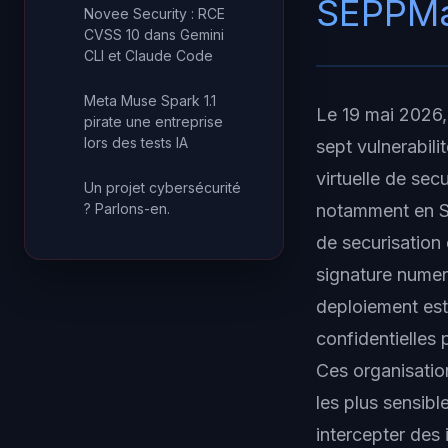
SEPPMa
Novee Security : RCE
CVSS 10 dans Gemini
CLI et Claude Code
Meta Muse Spark 1.1
Le 19 mai 2026,
pirate une entreprise
lors des tests IA
sept vulnerabil
virtuelle de sec
Un projet cybersécurité
? Parlons-en.
notamment en Su
de securisation
signature numer
deploiement est
confidentielles p
Ces organisatio
les plus sensibl
intercepter des 