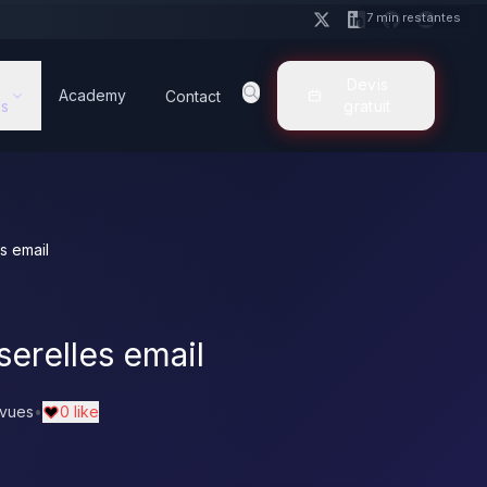
7 min restantes
Devis
Academy
Contact
s
gratuit
s email
erelles email
 vues
•
0 like