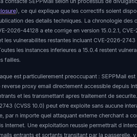
a contacte SEPPMail selon un processus de divulgati
closure
), ce qui explique que les correctifs soient disp
blication des details techniques. La chronologie des c
CVE-2026-44128 a ete corrige en version 15.0.2.1, CV
 et les vulnerabilites restantes incluant CVE-2026-274
Toutes les instances inferieures a 15.0.4 restent vulner
 failles.
taque est particulierement preoccupant : SEPPMail es
everse proxy email directement accessible depuis Int
rants et les transmettant apres traitement de securite.
43 (CVSS 10.0) peut etre exploite sans aucune inter
rne, par n importe quel attaquant externe cherchant a c
s Internet. Une exploitation reussie permettrait d interc
ils entrants et sortants transitant par la passerelle, y