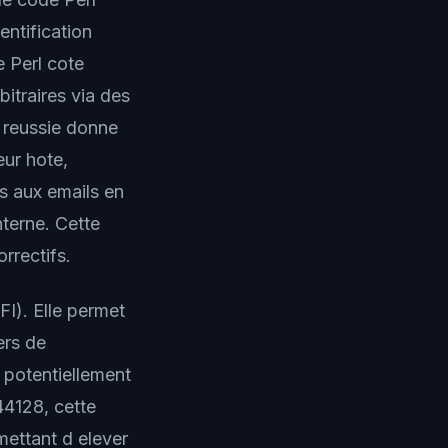
entification
 Perl cote
bitraires via des
 reussie donne
eur hote,
s aux emails en
nterne. Cette
rrectifs.
FI). Elle permet
ers de
 potentiellement
4128, cette
mettant d elever