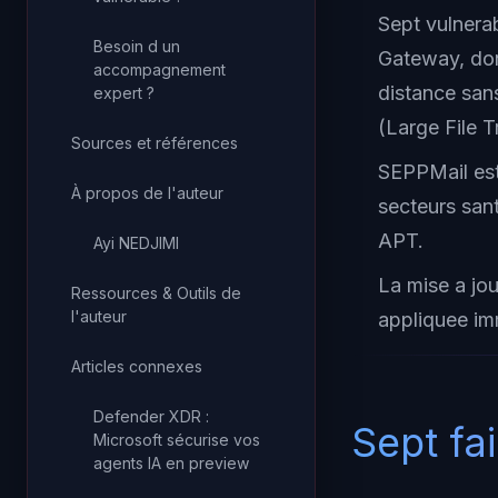
Sept vulnera
Besoin d un
Gateway, do
accompagnement
distance sans
expert ?
(Large File T
Sources et références
SEPPMail est
À propos de l'auteur
secteurs sant
APT.
Ayi NEDJIMI
La mise a jou
Ressources & Outils de
l'auteur
appliquee im
Articles connexes
Defender XDR :
Sept fa
Microsoft sécurise vos
agents IA en preview