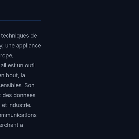
s techniques de
y, une appliance
urope,
l est un outil
n bout, la
ensibles. Son
nt des donnees
 et industrie.
 communications
herchant a