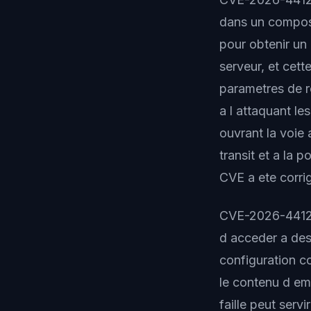
dans un composan
pour obtenir un
serveur, et cett
parametres de r
a l attaquant le
ouvrant la voie
transit et a la 
CVE a ete corrig
CVE-2026-44127 e
d acceder a des 
configuration c
le contenu d e
faille peut serv