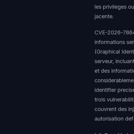
les privileges o
jacente.
CVE-2026-7864, 
informations se
(Graphical Ident
serveur, inclua
et des informati
considerablemen
identifier preci
trois vulnerab
couvrent des in
autorisation def