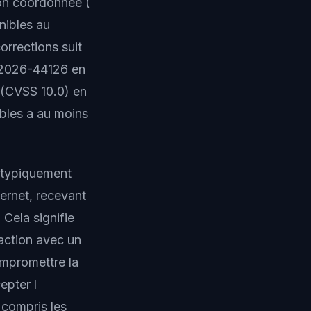
on coordonnee (
onibles au
orrections suit
E-2026-44126 en
3 (CVSS 10.0) en
ables a au moins
t typiquement
ernet, recevant
 Cela signifie
action avec un
ompromettre la
epter l
 compris les