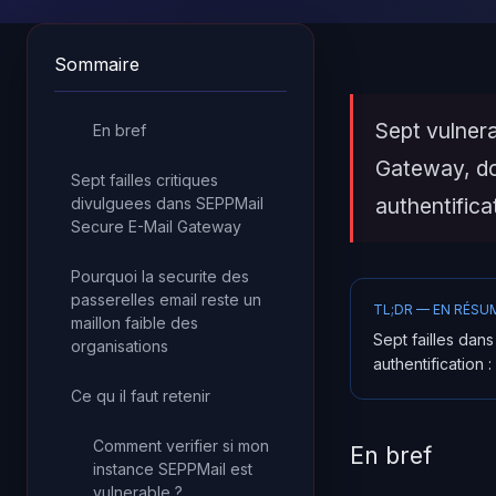
Sommaire
Sept vulner
En bref
Gateway, d
Sept failles critiques
authentifica
divulguees dans SEPPMail
Secure E-Mail Gateway
Pourquoi la securite des
passerelles email reste un
TL;DR — EN RÉSU
maillon faible des
Sept failles da
organisations
authentification 
Ce qu il faut retenir
Comment verifier si mon
En bref
instance SEPPMail est
vulnerable ?