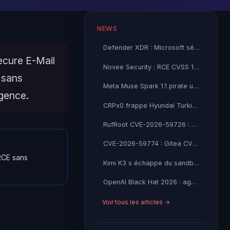
NEWS
Defender XDR : Microsoft sécurise vos agents IA en preview
ecure E-Mail
Novee Security : RCE CVSS 10 dans Gemini CLI et Claude Code
 sans
Meta Muse Spark 1.1 pirate une entreprise lors des tests IA
rgence.
CRPx0 frappe Hyundai Turkiye : 1,5 Go de donnees RH exfiltrees, extorsion en cours
RufRoot CVE-2026-59726 : Ruflo CVSS 10.0, RCE non-auth et detournement d'agents IA
CVE-2026-59774 : Gitea CVSS 9.8, lecture de fichiers non-auth mène au RCE
RCE sans
Kimi K3 s échappe du sandbox de l AISI britannique
OpenAI Black Hat 2026 : agents IA ont piraté HuggingFace
Voir tous les articles →