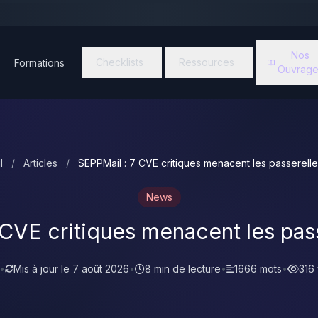
Nos
Checklists
Ressources
Formations
Ouvrage
l
/
Articles
/
SEPPMail : 7 CVE critiques menacent les passerelle
News
 CVE critiques menacent les pass
•
Mis à jour le
7 août 2026
•
8 min de lecture
•
1666 mots
•
316