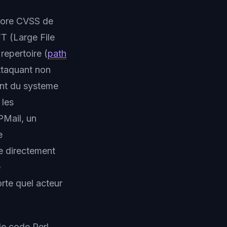
score CVSS de
FT (Large File
repertoire (
path
ttaquant non
ment du systeme
 les
PMail, un
e
e directement
e
rte quel acteur
de code Perl