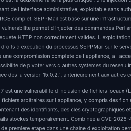
t de l interface administrative, exploitable sans auth
 RCE complet. SEPPMail est base sur une infrastructure
e vulnerabilite permet d injecter des commandes Perl ar
equete HTTP non correctement valides. L exploitation
s droits d execution du processus SEPPMail sur le serv
 a une compromission complete de l appliance, a l acce
possibilite de pivoter vers d autres systemes du reseau i
ee des la version 15.0.2.1, anterieurement aux autres co
st une vulnerabilite d inclusion de fichiers locaux (L
fichiers arbitraires sur l appliance, y compris des fichi
ontenant des identifiants, des cles cryptographiques et
mails stockes temporairement. Combinee a CVE-2026-4
ir de premiere etape dans une chaine d exploitation per