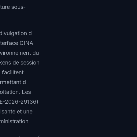
cture sous-
divulgation d
interface GINA
nvironnement du
okens de session
facilitent
ermettant d
oitation. Les
CVE-2026-29136)
isante et une
ministration.