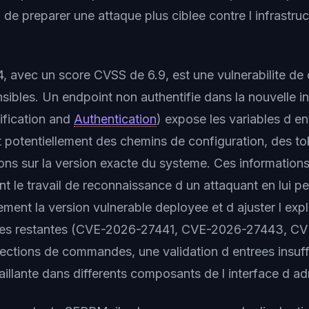
u de preparer une attaque plus ciblee contre l infrastru
avec un score CVSS de 6.9, est une vulnerabilite de 
nsibles. Un endpoint non authentifie dans la nouvelle 
ification and
Authentication
) expose les variables d e
nt potentiellement des chemins de configuration, des t
ons sur la version exacte du systeme. Ces informations 
t le travail de reconnaissance d un attaquant en lui p
sement la version vulnerable deployee et d ajuster l expl
ilites restantes (CVE-2026-27441, CVE-2026-27443, 
jections de commandes, une validation d entrees insuff
aillante dans differents composants de l interface d ad