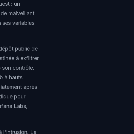
est : un
de malveillant
 ses variables
 dépôt public de
tinée à exfiltrer
s son contrôle.
b à hauts
édiatement après
dique pour
afana Labs,
 l'intrusion. La