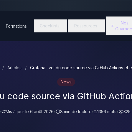
Nos
Checklists
Ressources
Formations
Ouvrage
/
Articles
/
Grafana : vol du code source via GitHub Actions et e
News
du code source via GitHub Actio
•
Mis à jour le
6 août 2026
•
8 min de lecture
•
1356 mots
•
325