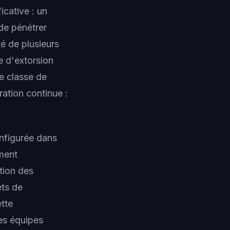
icative : un
 de pénétrer
té de plusieurs
e d'extorsion
e classe de
ration continue :
nfigurée dans
ement
tion des
ets de
ette
es équipes