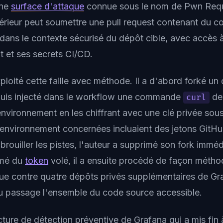
une
surface d'attaque
connue sous le nom de Pwn Requ
térieur peut soumettre une pull request contenant du co
 dans le contexte sécurisé du dépôt cible, avec accès à
 et ses secrets CI/CD.
ploité cette faille avec méthode. Il a d'abord forké un
puis injecté dans le workflow une commande
des
curl
environnement en les chiffrant avec une clé privée sou
'environnement concernées incluaient des jetons GitHu
 brouiller les pistes, l'auteur a supprimé son fork imm
Armé du
token
volé, il a ensuite procédé de façon métho
aque contre quatre dépôts privés supplémentaires de Gr
u passage l'ensemble du code source accessible.
ucture de détection préventive de Grafana qui a mis fin à