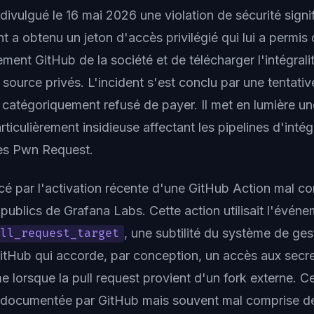
ivulgué le 16 mai 2026 une violation de sécurité signif
nt a obtenu un jeton d'accès privilégié qui lui a permis
ment GitHub de la société et de télécharger l'intégrali
ource privés. L'incident s'est conclu par une tentativ
a catégoriquement refusé de payer. Il met en lumière un
articulièrement insidieuse affectant les pipelines d'intég
tes Pwn Request.
 par l'activation récente d'une GitHub Action mal co
publics de Grafana Labs. Cette action utilisait l'évén
, une subtilité du système de ges
ull_request_target
tHub qui accorde, par conception, un accès aux secr
 lorsque la pull request provient d'un fork externe. C
, documentée par GitHub mais souvent mal comprise d