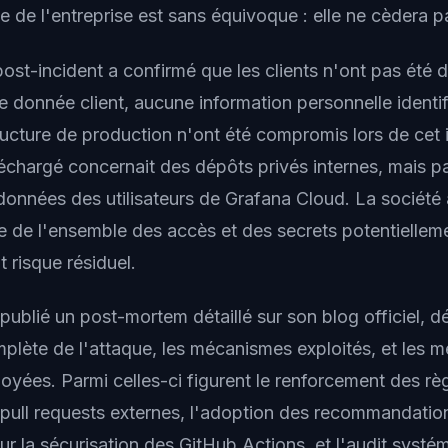
e de l'entreprise est sans équivoque : elle ne cèdera 
post-incident a confirmé que les clients n'ont pas été 
 donnée client, aucune information personnelle identif
ructure de production n'ont été compromis lors de cet 
échargé concernait des dépôts privés internes, mais p
données des utilisateurs de Grafana Cloud. La société
e de l'ensemble des accès et des secrets potentielle
t risque résiduel.
ublié un post-mortem détaillé sur son blog officiel, dé
plète de l'attaque, les mécanismes exploités, et les 
oyées. Parmi celles-ci figurent le renforcement des rè
s pull requests externes, l'adoption des recommandatio
r la sécurisation des GitHub Actions, et l'audit systé