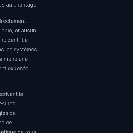
pas au chantage.
directement
iable, et aucun
incident. Le
as les systèmes
 a mené une
ment exposés
crivant la
mesures
gles de
ns de
matique de tous