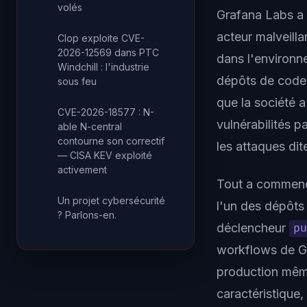
volés
Grafana Labs a d
acteur malveilla
Clop exploite CVE-
2026-12569 dans PTC
dans l'environne
Windchill : l'industrie
dépôts de code s
sous feu
que la société 
CVE-2026-18577 : N-
vulnérabilités p
able N-central
contourne son correctif
les attaques di
— CISA KEV exploité
activement
Tout a commencé
Un projet cybersécurité
l'un des dépôts 
? Parlons-en.
déclencheur
p
workflows de Gi
production même
caractéristique