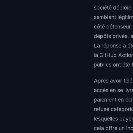
société déploie
semblant légiti
côté défenseur. 
dépôts privés, 
La réponse a ét
la GitHub Actio
publics ont été
Après avoir télé
accès en se livr
paiement en éch
refusé catégori
lesquelles paye
cela offre un inc