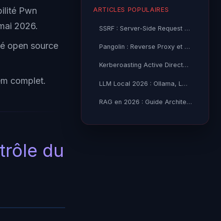
ilité Pwn
ARTICLES POPULAIRES
 mai 2026.
SSRF : Server-Side Request Forgery — Exploitation Avancée
ité open source
Pangolin : Reverse Proxy et Tunnel Self-Hosted — Guide
Kerberoasting Active Directory : Attaque et Défense 2026
em complet.
LLM Local 2026 : Ollama, LM Studio ou vLLM — Quel Outil selon
RAG en 2026 : Guide Architecture, Vectorisation & Chunking
trôle du