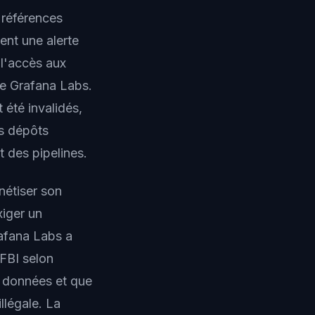
 références
nt une alerte
 l'accès aux
de Grafana Labs.
 été invalidés,
es dépôts
 des pipelines.
nétiser son
xiger un
afana Labs a
FBI selon
s données et que
illégale. La