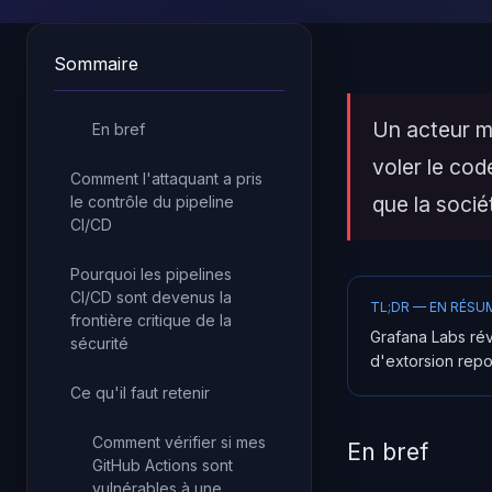
Sommaire
Un acteur ma
En bref
voler le cod
Comment l'attaquant a pris
que la socié
le contrôle du pipeline
CI/CD
Pourquoi les pipelines
CI/CD sont devenus la
TL;DR — EN RÉSU
frontière critique de la
Grafana Labs rév
sécurité
d'extorsion repo
Ce qu'il faut retenir
Comment vérifier si mes
En bref
GitHub Actions sont
vulnérables à une