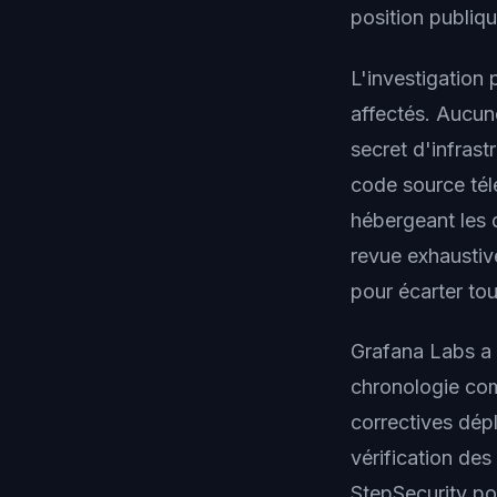
position publiqu
L'investigation 
affectés. Aucune
secret d'infrast
code source tél
hébergeant les 
revue exhaustiv
pour écarter tou
Grafana Labs a p
chronologie com
correctives dépl
vérification de
StepSecurity pou