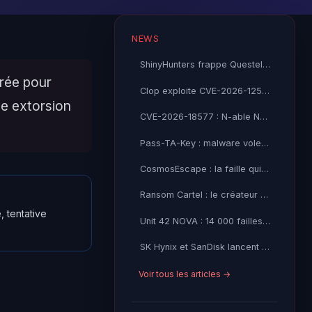
NEWS
ShinyHunters frappe Questel SAS : 21 millions de records Salesforce volés
urée pour
Clop exploite CVE-2026-12569 dans PTC Windchill : l'industrie sous feu
ne extorsion
CVE-2026-18577 : N-able N-central contourne son correctif — CISA KEV exploité activement
Pass-TA-Key : malware vole vos passkeys Google sans alerte
CosmosEscape : la faille qui menaçait tout Azure Cosmos DB
Ransom Cartel : le créateur condamné à 16 ans de prison
 tentative
Unit 42 NOVA : 14 000 failles open source détectées par IA
SK Hynix et SanDisk lancent le standard High Bandwidth Flash
Voir tous les articles →