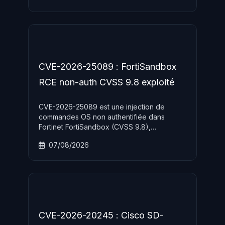
déployé lors du Patch Tuesday juillet 2026
avec reboot obligatoire.
CVE-2026-25089 : FortiSandbox
RCE non-auth CVSS 9.8 exploité
CVE-2026-25089 est une injection de
commandes OS non authentifiée dans
Fortinet FortiSandbox (CVSS 9.8),
permettant l'exécution de code arbitraire à
07/08/2026
distance sans aucun identifiant —
exploitation active confirmée in-the-wild en
combinaison avec CVE-2026-39813 et CVE-
2026-39808.
CVE-2026-20245 : Cisco SD-