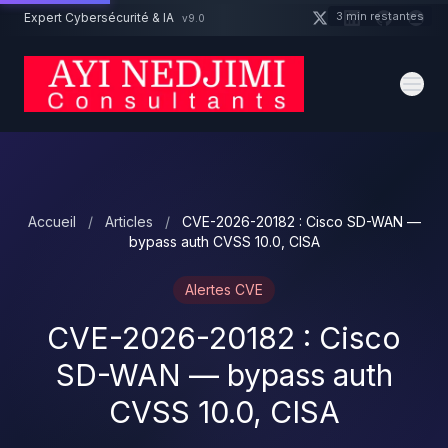
Aller au contenu principal
3 min restantes
Expert Cybersécurité & IA
v9.0
Un projet cybersécurité ?
Devis
Expert dispo · Réponse 24h
Accueil
/
Articles
/
CVE-2026-20182 : Cisco SD-WAN —
bypass auth CVSS 10.0, CISA
Alertes CVE
CVE-2026-20182 : Cisco
SD-WAN — bypass auth
CVSS 10.0, CISA