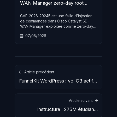
WAN Manager zero-day root
access
CVE-2026-20245 est une faille d'injection
de commandes dans Cisco Catalyst SD-
WAN Manager exploitée comme zero-day
dès mars 2026, permettant d'obtenir un
07/08/2026
accès root via un simple fichier CSV
malveillant — Mandiant a reconstitué la
chaîne d'attaque complète.
Article précédent
FunnelKit WordPress : vol CB actif
sur 40 000 boutiques
Article suivant
Instructure : 275M étudiants