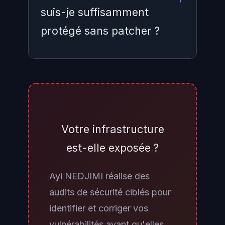
suis-je suffisamment
protégé sans patcher ?
Non. L'isolation réseau réduit
significativement l'exposition mais
ne constitue pas une protection
complète. Si un segment interne
Votre infrastructure
compromis peut atteindre le
est-elle exposée ?
vManage — via un poste de
travail infecté, un accès VPN mal
Ayi NEDJIMI réalise des
segmenté, ou une DMZ partagée
audits de sécurité ciblés pour
— le risque demeure entier. UAT-
identifier et corriger vos
8616 a précisément démontré sa
vulnérabilités avant qu'elles