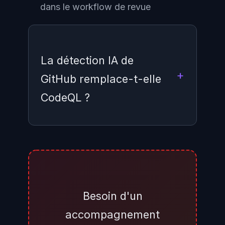
dans le workflow de revue
La détection IA de
GitHub remplace-t-elle
CodeQL ?
Non, les deux systèmes sont
complémentaires. CodeQL reste
l'outil de référence pour l'analyse
sémantique des langages qu'il
Besoin d'un
supporte (Java, JavaScript,
accompagnement
Python, C/C++, Go, etc.). La