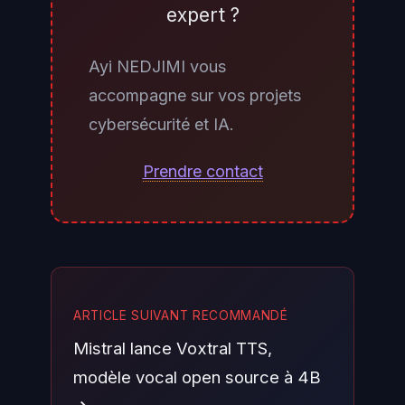
expert ?
détection IA étend la couverture
aux écosystèmes DevOps comme
Ayi NEDJIMI vous
Shell, Dockerfiles et Terraform, qui
accompagne sur vos projets
échappaient à l'analyse statique
cybersécurité et IA.
traditionnelle. GitHub sélectionne
automatiquement la méthode la
Prendre contact
plus adaptée pour chaque fichier
modifié.
ARTICLE SUIVANT RECOMMANDÉ
Mistral lance Voxtral TTS,
modèle vocal open source à 4B