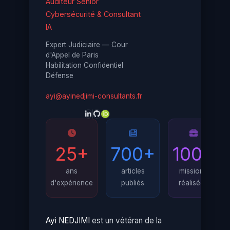
Auditeur Senior
Cybersécurité & Consultant
IA
Expert Judiciaire — Cour
d'Appel de Paris
Habilitation Confidentiel
Défense
ayi@ayinedjimi-consultants.fr
25+
700+
100+
ans
articles
missions
d'expérience
publiés
réalisées
Ayi NEDJIMI
est un vétéran de la