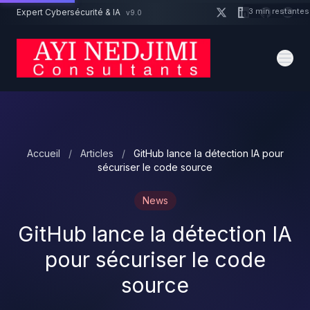
Aller au contenu principal
3 min restantes
Expert Cybersécurité & IA
v9.0
Un projet cybersécurité ?
Devis
Expert dispo · Réponse 24h
Accueil
/
Articles
/
GitHub lance la détection IA pour
sécuriser le code source
News
GitHub lance la détection IA
pour sécuriser le code
source