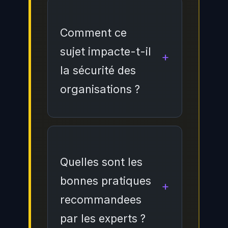
Comment ce
sujet impacte-t-il
la sécurité des
organisations ?
Ce sujet a un
impact
significatif sur la sécurité
des organisations car il
Quelles sont les
touche aux fondamentaux
bonnes pratiques
de la protection des
recommandees
systèmes d'information.
par les experts ?
Les entreprises doivent