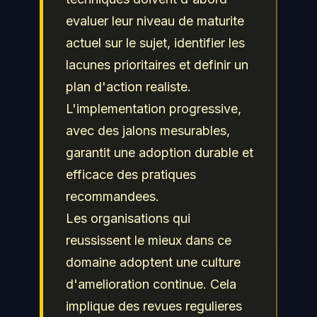
NIST, de l'ANSSI et de
exigences reglementaires.
evaluer leur niveau de maturite
l'
OWASP
.
Les professionnels de la
actuel sur le sujet, identifier les
cybersécurité doivent
lacunes prioritaires et definir un
maintenir leurs
plan d'action realiste.
competences a jour pour
L'implementation progressive,
protéger efficacement les
avec des jalons mesurables,
actifs numeriques de leur
garantit une adoption durable et
organisation et repondre
efficace des pratiques
aux obligations de
recommandees.
conformite.
Les organisations qui
reussissent le mieux dans ce
domaine adoptent une culture
d'amelioration continue. Cela
implique des revues regulieres