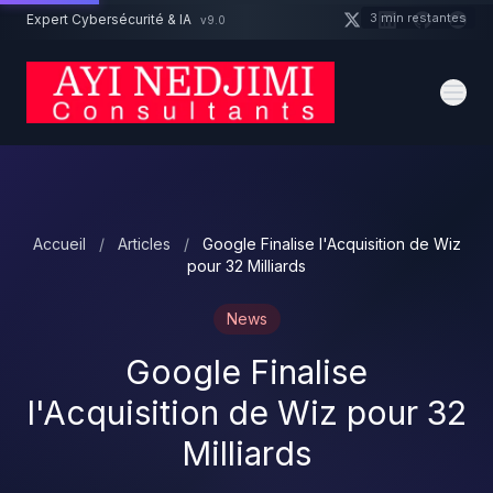
Aller au contenu principal
3 min restantes
Expert Cybersécurité & IA
v9.0
Un projet cybersécurité ?
Devis
Expert dispo · Réponse 24h
Accueil
/
Articles
/
Google Finalise l'Acquisition de Wiz
pour 32 Milliards
News
Google Finalise
l'Acquisition de Wiz pour 32
Milliards