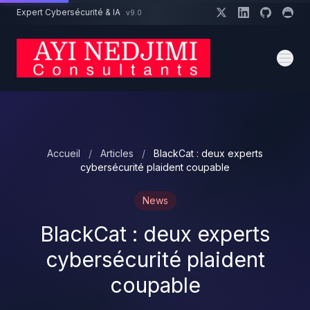
Aller au contenu principal
Expert Cybersécurité & IA
v9.0
Un projet cybersécurité ?
Devis
Expert dispo · Réponse 24h
Accueil
/
Articles
/
BlackCat : deux experts
cybersécurité plaident coupable
News
BlackCat : deux experts
cybersécurité plaident
coupable