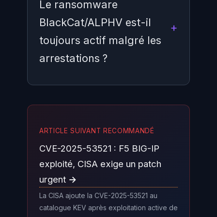
Le ransomware
une vision complète de toutes les
BlackCat/ALPHV est-il
défenses et vulnérabilités d une
toujours actif malgré les
organisation. Combinez des
vérifications d antécédents
arrestations ?
régulières, une journalisation
exhaustive des accès privilégiés,
des audits croisés par des tiers
Le groupe BlackCat/ALPHV a
indépendants et une culture de la
officiellement cessé ses
transparence où les
ARTICLE SUIVANT RECOMMANDÉ
opérations début 2024 après une
comportements inhabituels sont
CVE-2025-53521 : F5 BIG-IP
opération du FBI et un exit scam
signalés sans crainte de
présumé. Cependant, ses anciens
exploité, CISA exige un patch
représailles.
affiliés ont migré vers d autres
urgent →
programmes RaaS (
Ransomware-
La CISA ajoute la CVE-2025-53521 au
as-a-Service
). L arrestation de
catalogue KEV après exploitation active de