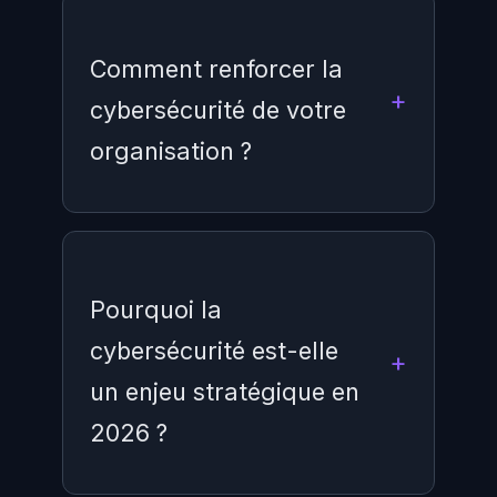
Comment renforcer la
cybersécurité de votre
organisation ?
Le renforcement passe par une
évaluation des risques
, la mise en
Pourquoi la
place de contrôles techniques
cybersécurité est-elle
(pare-feu, EDR,
SIEM
), la
un enjeu stratégique en
formation des collaborateurs, des
audits réguliers et l'adoption de
2026 ?
frameworks reconnus comme
ISO
27001
ou NIST CSF.