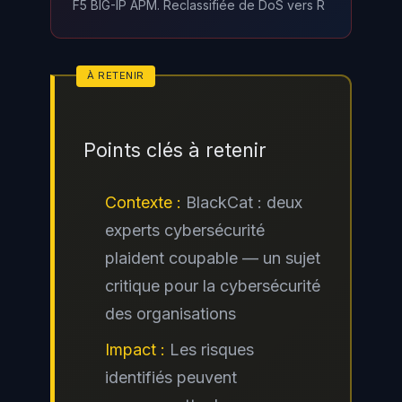
F5 BIG-IP APM. Reclassifiée de DoS vers R
ces deux individus concerne des
faits antérieurs à la dissolution du
groupe, mais illustre la persistance
des réseaux criminels sous-
jacents.
Points clés à retenir
Contexte :
BlackCat : deux
experts cybersécurité
plaident coupable — un sujet
critique pour la cybersécurité
des organisations
Impact :
Les risques
identifiés peuvent