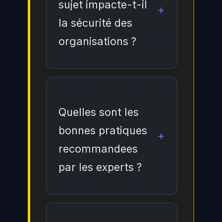
sujet impacte-t-il
la sécurité des
organisations ?
Ce sujet a un
impact
significatif sur la sécurité
des organisations car il
Quelles sont les
touche aux fondamentaux
bonnes pratiques
de la protection des
recommandees
systèmes d'information.
par les experts ?
Les entreprises doivent
evaluer leur exposition,
mettre en place des
Les experts
mesures preventives
recommandent une