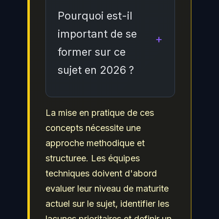
adaptees et former leurs
approche basée sur les
Pourquoi est-il
équipes pour faire face
risques, incluant
important de se
aux risques associes a
l'evaluation reguliere de
former sur ce
cette problematique.
la posture de sécurité, la
sujet en 2026 ?
mise en place de
controles techniques et
organisationnels, la
En 2026, la maitrise de ce
La mise en pratique de ces
formation continue des
sujet est devenue
concepts nécessite une
équipes et l'adoption des
incontournable face a
approche methodique et
referentiels de sécurité
l'evolution constante des
structuree. Les équipes
reconnus comme ceux du
menaces et des
techniques doivent d'abord
NIST, de l'ANSSI et de
exigences reglementaires.
evaluer leur niveau de maturite
l'
OWASP
.
Les professionnels de la
actuel sur le sujet, identifier les
cybersécurité doivent
lacunes prioritaires et definir un