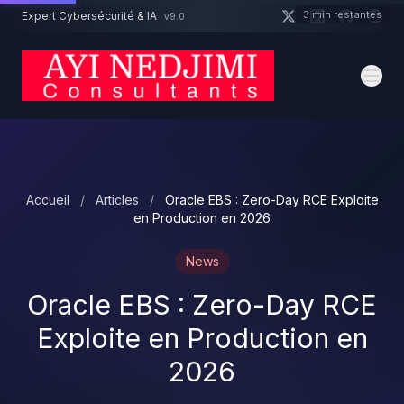
Aller au contenu principal
3 min restantes
Expert Cybersécurité & IA
v9.0
Un projet cybersécurité ?
Devis
Expert dispo · Réponse 24h
Accueil
/
Articles
/
Oracle EBS : Zero-Day RCE Exploite
en Production en 2026
News
Oracle EBS : Zero-Day RCE
Exploite en Production en
2026