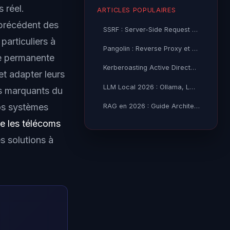
 réel.
ARTICLES POPULAIRES
 précédent des
SSRF : Server-Side Request Forgery — Exploitation Avancée
particuliers à
Pangolin : Reverse Proxy et Tunnel Self-Hosted — Guide
le permanente
Kerberoasting Active Directory : Attaque et Défense 2026
et adapter leurs
LLM Local 2026 : Ollama, LM Studio ou vLLM — Quel Outil selon
ts marquants du
vos systèmes
RAG en 2026 : Guide Architecture, Vectorisation & Chunking
 les télécoms
s solutions à