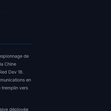
'espionnage de
la Chine
Red Dev 18.
mmunications en
 tremplin vers
ssive déployée