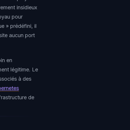
rement insidieux
noyau pour
 » prédéfini, il
site aucun port
.
in en
ent légitime. Le
ssociés à des
ernetes
frastructure de