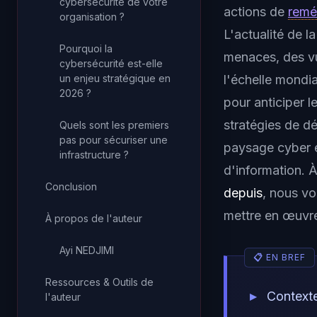
cybersécurité de votre
actions de
remé
organisation ?
L'actualité de 
Pourquoi la
menaces, des vul
cybersécurité est-elle
un enjeu stratégique en
l'échelle mondi
2026 ?
pour anticiper l
stratégies de d
Quels sont les premiers
pas pour sécuriser une
paysage cyber e
infrastructure ?
d'information. À
Conclusion
depuis
, nous v
mettre en œuvr
À propos de l'auteur
Ayi NEDJIMI
Ressources & Outils de
Context
l'auteur