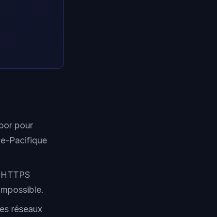
oor pour
ie-Pacifique
ic HTTPS
 impossible.
les réseaux