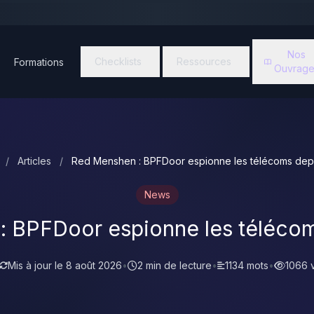
Nos
Checklists
Ressources
Formations
Ouvrage
/
Articles
/
Red Menshen : BPFDoor espionne les télécoms dep
News
 BPFDoor espionne les téléco
Mis à jour le
8 août 2026
•
2 min de lecture
•
1134 mots
•
1066 