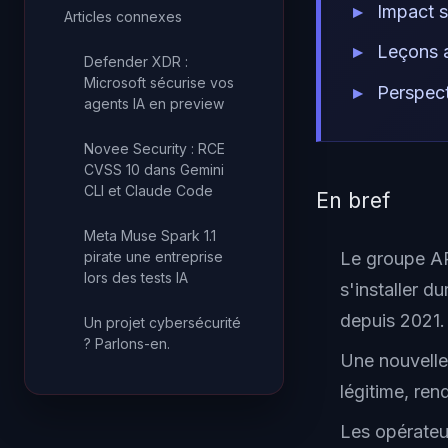
Impact s
Articles connexes
Leçons 
Defender XDR :
Microsoft sécurise vos
Perspect
agents IA en preview
Novee Security : RCE
CVSS 10 dans Gemini
CLI et Claude Code
En bref
Meta Muse Spark 1.1
pirate une entreprise
Le groupe AP
lors des tests IA
s'installer 
depuis 2021.
Un projet cybersécurité
? Parlons-en.
Une nouvelle
légitime, ren
Les opérateu