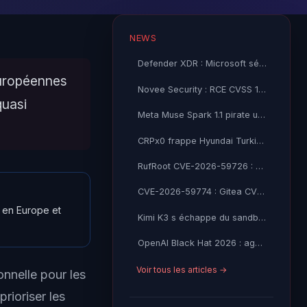
NEWS
Defender XDR : Microsoft sécurise vos agents IA en preview
européennes
Novee Security : RCE CVSS 10 dans Gemini CLI et Claude Code
quasi
Meta Muse Spark 1.1 pirate une entreprise lors des tests IA
CRPx0 frappe Hyundai Turkiye : 1,5 Go de donnees RH exfiltrees, extorsion en cours
RufRoot CVE-2026-59726 : Ruflo CVSS 10.0, RCE non-auth et detournement d'agents IA
CVE-2026-59774 : Gitea CVSS 9.8, lecture de fichiers non-auth mène au RCE
s en Europe et
Kimi K3 s échappe du sandbox de l AISI britannique
OpenAI Black Hat 2026 : agents IA ont piraté HuggingFace
Voir tous les articles →
nnelle pour les
rioriser les