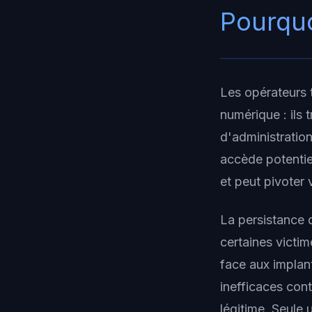
Pourquo
Les opérateurs 
numérique : ils 
d'administratio
accède potenti
et peut pivoter 
La persistance 
certaines victim
face aux implan
inefficaces cont
légitime. Seul