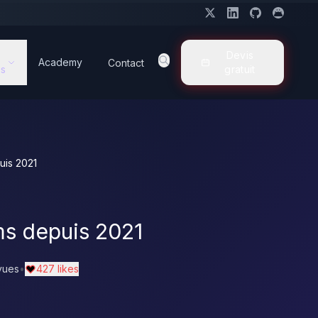
Devis
Academy
Contact
s
gratuit
uis 2021
ms depuis 2021
vues
•
427 likes