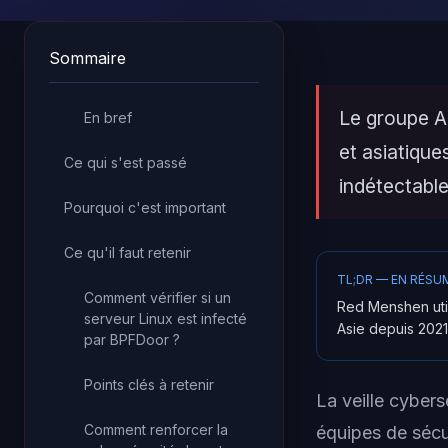
Sommaire
Le groupe A
En bref
et asiatiqu
Ce qui s'est passé
indétectable
Pourquoi c'est important
Ce qu'il faut retenir
TL;DR — EN RÉSU
Comment vérifier si un
Red Menshen util
serveur Linux est infecté
Asie depuis 2021
par BPFDoor ?
Points clés à retenir
La veille cyber
Comment renforcer la
équipes de sécur