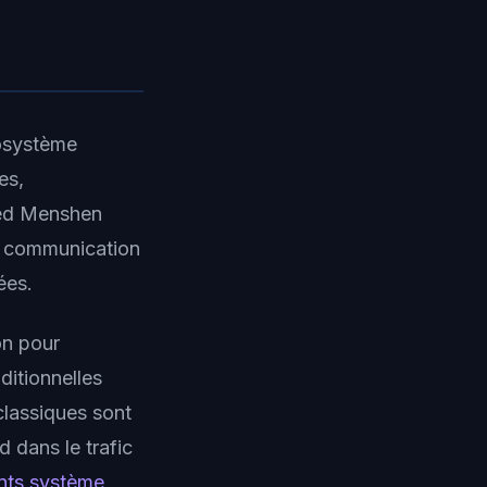
cosystème
es,
 Red Menshen
e communication
ées.
on pour
ditionnelles
classiques sont
 dans le trafic
nts système
,