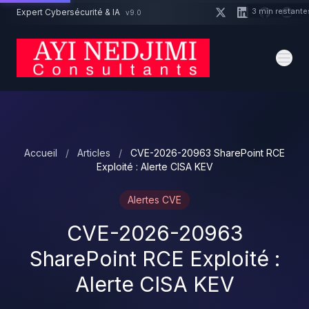
Aller au contenu principal
3 min restante
Expert Cybersécurité & IA
v9.0
Un projet cybersécurité ?
Devis
Expert dispo · Réponse 24h
Accueil
/
Articles
/
CVE-2026-20963 SharePoint RCE
Exploité : Alerte CISA KEV
Alertes CVE
CVE-2026-20963
SharePoint RCE Exploité :
Alerte CISA KEV