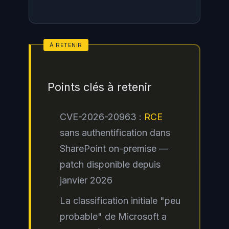
Non. CVE-2026-20963 n'affecte
que les déploiements on-premise
de SharePoint Server (versions
Points clés à retenir
2016, 2019 et Subscription
Edition). SharePoint Online, inclus
CVE-2026-20963 :
RCE
dans Microsoft 365, est géré
sans authentification dans
directement par Microsoft qui y
SharePoint on-premise —
applique les correctifs de façon
patch disponible depuis
transparente. Si votre organisation
janvier 2026
est entièrement sur Microsoft 365
La classification initiale "peu
sans serveur SharePoint on-
probable" de Microsoft a
premise, vous n'êtes pas exposé à