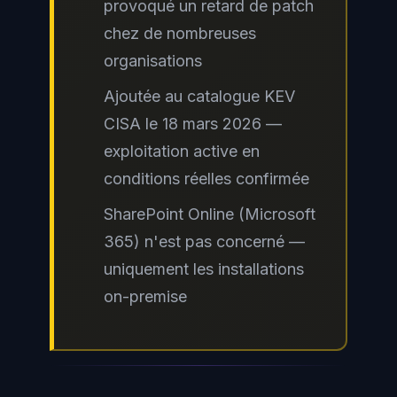
provoqué un retard de patch
cette vulnérabilité spécifique. En
chez de nombreuses
revanche, le Microsoft Security
organisations
Response Center publie
régulièrement des advisories pour
Ajoutée au catalogue KEV
les composants SharePoint Online
CISA le 18 mars 2026 —
— restez vigilants sur ces bulletins
exploitation active en
et sur les mises à jour de votre
conditions réelles confirmée
configuration Entra ID
.
SharePoint Online (Microsoft
365) n'est pas concerné —
uniquement les installations
on-premise