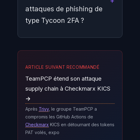
attaques de phishing de
type Tycoon 2FA ?
Les méthodes MFA classiques —
codes TOTP (Google
ARTICLE SUIVANT RECOMMANDÉ
Authenticator, Authy), SMS et
TeamPCP étend son attaque
notifications push — ne protègent
pas contre les attaques AitM
supply chain à Checkmarx KICS
comme celles de Tycoon 2FA, car
→
le proxy intercepte votre session
Après
Trivy
, le groupe TeamPCP a
en temps réel après que vous
compromis les GitHub Actions de
Checkmarx
KICS en détournant des tokens
avez validé votre second facteur.
PAT volés, expo
Seules les clés FIDO2 (clés