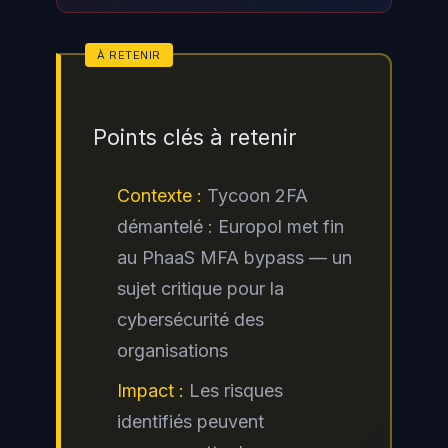
physiques ou passkeys) offrent
une protection fiable : elles lient
cryptographiquement
l'authentification au domaine
Points clés à retenir
légitime et ne peuvent pas être
rejouées par un proxy malveillant.
Contexte :
Tycoon 2FA
La migration vers FIDO2 doit être
démantelé : Europol met fin
une priorité pour tout accès à des
au PhaaS MFA bypass — un
services critiques comme
sujet critique pour la
Microsoft 365 ou Google
cybersécurité des
Workspace. Consultez la
organisations
documentation FIDO Alliance pour
Impact :
Les risques
les ressources d'implémentation.
identifiés peuvent