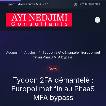
Aller au contenu principal
3 min restantes
Expert Cybersécurité & IA
v9.0
Un projet cybersécurité ?
Devis
Expert dispo · Réponse 24h
Accueil
/
Articles
/
Tycoon 2FA démantelé : Europol met
fin au PhaaS MFA bypass
News
Tycoon 2FA démantelé :
Europol met fin au PhaaS
MFA bypass