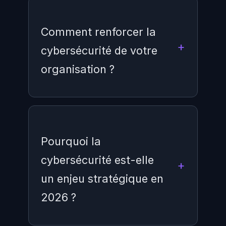
Comment renforcer la
cybersécurité de votre
organisation ?
Le renforcement passe par une
évaluation des risques
, la mise en
Pourquoi la
place de contrôles techniques
cybersécurité est-elle
(pare-feu, EDR, SIEM), la
un enjeu stratégique en
formation des collaborateurs, des
audits réguliers et l'adoption de
2026 ?
frameworks reconnus comme
ISO
27001
ou NIST CSF.