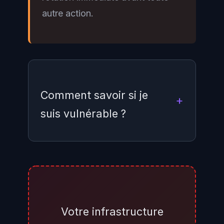
autre action.
Comment savoir si je
suis vulnérable ?
Vérifiez la version de Langflow
installée :
pip show langflow |
ou, dans
grep Version
l'interface web Langflow,
Votre infrastructure
consultez le pied de page ou les