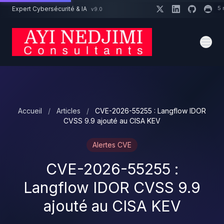
Aller au contenu principal
5 
Expert Cybersécurité & IA
v9.0
Un projet cybersécurité ?
Devis
Expert dispo · Réponse 24h
Accueil
/
Articles
/
CVE-2026-55255 : Langflow IDOR
CVSS 9.9 ajouté au CISA KEV
Alertes CVE
CVE-2026-55255 :
Langflow IDOR CVSS 9.9
ajouté au CISA KEV