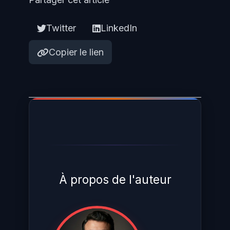
des chaînes de type "sk-" (préfixe
OpenAI), "claude-" ou d'autres
Twitter
LinkedIn
patterns de clés API.
Copier le lien
À propos de l'auteur