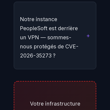
Notre instance
PeopleSoft est derrière
un VPN — sommes-
nous protégés de CVE-
2026-35273 ?
Partiellement. Si l'accès à
PeopleSoft est conditionné à une
connexion VPN avec MFA, et si
l'interface EMHub n'est pas
Votre infrastructure
directement accessible depuis