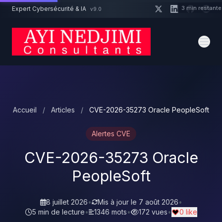
Aller au contenu principal
3 min restant
Expert Cybersécurité & IA
v9.0
Un projet cybersécurité ?
Devis
Expert dispo · Réponse 24h
Accueil
/
Articles
/
CVE-2026-35273 Oracle PeopleSoft
Alertes CVE
CVE-2026-35273 Oracle
PeopleSoft
8 juillet 2026
•
Mis à jour le
7 août 2026
•
5 min de lecture
•
1346 mots
•
172 vues
•
0 like