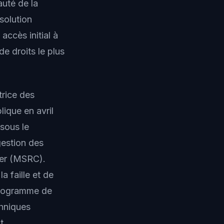
té de la
solution
ccès initial à
e droits le plus
trice des
lique en avril
sous le
gestion des
ter (MSRC).
a faille et de
programme de
chniques
t