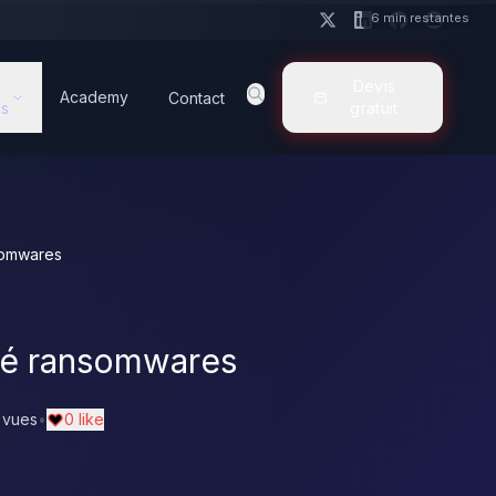
6 min restantes
Devis
Academy
Contact
s
gratuit
somwares
lé ransomwares
 vues
•
0 like