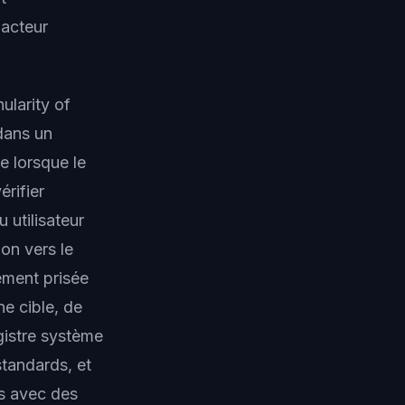
 acteur
ularity of
dans un
e lorsque le
rifier
 utilisateur
on vers le
ement prisée
e cible, de
gistre système
standards, et
s avec des