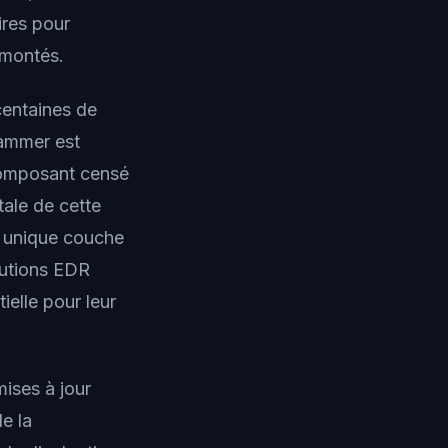
ires pour
 montés.
centaines de
ammer est
 composant censé
tale de cette
e unique couche
utions EDR
elle pour leur
ises à jour
de la