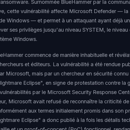
ransomware. Surnommée BlueHammer par la communau
ve, cette vulnérabilité affecte Microsoft Defender — la 
e de Windows — et permet à un attaquant ayant déjà un a
ver ses privilèges jusqu'au niveau SYSTEM, le niveau d
ystème Windows.
lueHammer commence de manière inhabituelle et révéla
hercheurs et éditeurs. La vulnérabilité a été rendue pub
r Microsoft, mais par un chercheur en sécurité connu 
htmare Eclipse", en signe de protestation contre la 
 vulnérabilités par le Microsoft Security Response Cen
r, Microsoft avait refusé de reconnaître la criticité de l
nformément aux termes initialement promis dans son 
ightmare Eclipse" a donc publié à la fois les détails te
faille et un proof-of-concept (PoC) fonctionnel, rendan