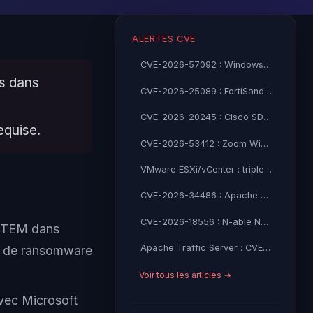
ALERTES CVE
CVE-2026-57092 : Windows VMSwitch CVSS 9.9 élévation SYSTEM
es dans
CVE-2026-25089 : FortiSandbox RCE non-auth CVSS 9.8 exploité
CVE-2026-20245 : Cisco SD-WAN Manager zero-day root access
equise.
CVE-2026-53412 : Zoom Windows prise de compte CVSS 9.8
VMware ESXi/vCenter : triple faille critique CVE-2026-59309/47876
CVE-2026-34486 : Apache Tomcat RCE via EncryptInterceptor – CISA KEV
CVE-2026-18556 : N-able N-central prise de contrôle admin — CISA KEV
YSTEM dans
Apache Traffic Server : CVE-2026-58154/58155/58161 CVSS 9.2 critiques
s de ransomware
Voir tous les articles →
vec Microsoft