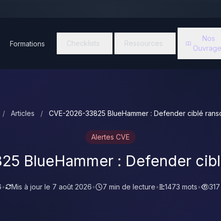
Nos
Checklists
Ressources
Formations
Ouvrage
/
Articles
/
CVE-2026-33825 BlueHammer : Defender ciblé ran
Alertes CVE
5 BlueHammer : Defender cib
6
•
Mis à jour le
7 août 2026
•
7 min de lecture
•
1473 mots
•
317