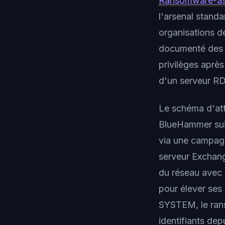
Ransomware-as
l'arsenal standa
organisations de
documenté des i
privilèges après
d'un serveur R
Le schéma d'att
BlueHammer suit 
via une campagn
serveur Exchang
du réseau avec d
pour élever ses
SYSTEM, le rans
identifiants de