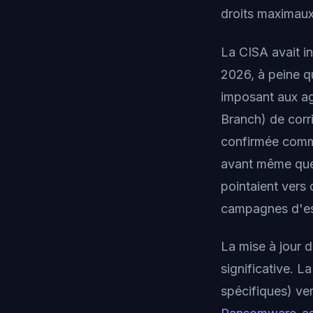
droits maximaux
La CISA avait i
2026, à peine q
imposant aux ag
Branch) de corri
confirmée comme
avant même que M
pointaient vers 
campagnes d'es
La mise à jour d
significative. L
spécifiques) ve