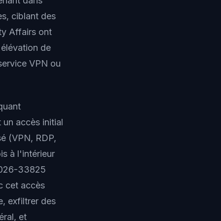
enant dans
s, ciblant des
ty Affairs ont
élévation de
 service VPN ou
quant
un accès initial
osé (VPN, RDP,
s à l'intérieur
E-2026-33825
c cet accès
 exfiltrer des
ral, et