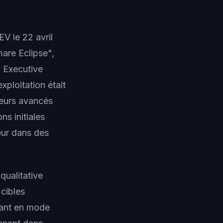
V le 22 avril
mare Eclipse",
 Executive
xploitation était
teurs avancés
ns initiales
eur dans des
qualitative
 cibles
rant en mode