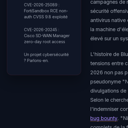
campagnes de 
CVE-2026-25089 :
sécurité offensi
FortiSandbox RCE non-
auth CVSS 9.8 exploité
antivirus nativ
la machine d'éle
CVE-2026-20245 :
Cisco SD-WAN Manager
élevé sur un s
zero-day root access
L'histoire de B
Un projet cybersécurité
? Parlons-en.
tensions entre c
2026 non pas pa
pseudonyme "Nig
divulgations de
Selon le chercheu
l'indemniser co
bug bounty
. "N
complets de la 