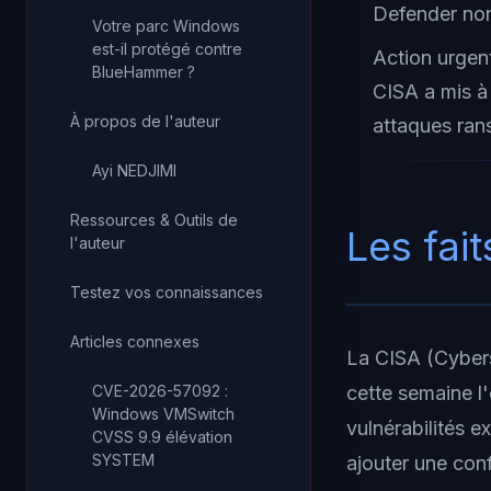
Defender non 
Votre parc Windows
est-il protégé contre
Action urgen
BlueHammer ?
CISA a mis à
À propos de l'auteur
attaques ran
Ayi NEDJIMI
Ressources & Outils de
Les fait
l'auteur
Testez vos connaissances
Articles connexes
La CISA (Cybers
CVE-2026-57092 :
cette semaine l
Windows VMSwitch
vulnérabilités 
CVSS 9.9 élévation
SYSTEM
ajouter une conf