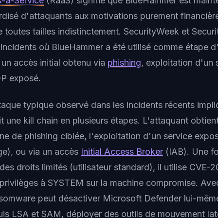
-a-Service
(RaaS) signifie que BlueHammer est maint
rdisé d'attaquants aux motivations purement financière
 toutes tailles indistinctement. SecurityWeek et Securi
ncidents où BlueHammer a été utilisé comme étape d'
 un accès initial obtenu via
phishing
, exploitation d'un
DP exposé.
aque typique observé dans les incidents récents impli
une kill chain en plusieurs étapes. L'attaquant obtient 
e de phishing ciblée, l'exploitation d'un service exp
e), ou via un accès
Initial Access Broker
(IAB). Une foi
es droits limités (utilisateur standard), il utilise CV
 privilèges à SYSTEM sur la machine compromise. Ave
omware peut désactiver Microsoft Defender lui-même,
puis LSA et SAM, déployer des outils de mouvement laté