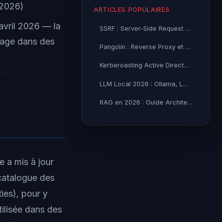
 2026)
ARTICLES POPULAIRES
avril 2026 — la
SSRF : Server-Side Request Forgery — Exploitation Avancée
usage dans des
Pangolin : Reverse Proxy et Tunnel Self-Hosted — Guide
Kerberoasting Active Directory : Attaque et Défense 2026
LLM Local 2026 : Ollama, LM Studio ou vLLM — Quel Outil selon
RAG en 2026 : Guide Architecture, Vectorisation & Chunking
 a mis à jour
catalogue des
ies), pour y
tilisée dans des