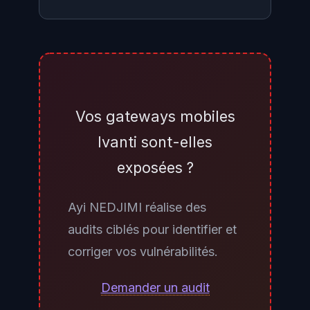
Connectez-vous à la console
d'administration Ivanti Sentry
(anciennement MobileIron Sentry
UI) et vérifiez la version sous
Vos gateways mobiles
"About" ou "System Information".
Ivanti sont-elles
Si vous êtes sur une version
exposées ?
antérieure à 10.5.2, 10.6.2 ou
10.7.1, vous êtes vulnérable.
Ayi NEDJIMI réalise des
Depuis la ligne de commande de
audits ciblés pour identifier et
l'appliance (accès SSH
corriger vos vulnérabilités.
administrateur), exécutez
cat
pour
/etc/sentry-version
Demander un audit
afficher la version installée. Pour