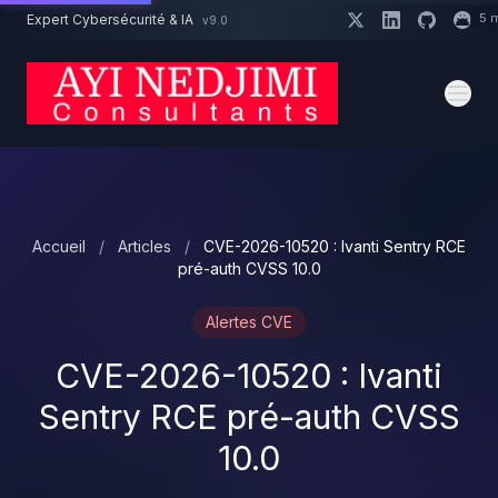
Aller au contenu principal
5 
Expert Cybersécurité & IA
v9.0
Un projet cybersécurité ?
Devis
Expert dispo · Réponse 24h
Accueil
/
Articles
/
CVE-2026-10520 : Ivanti Sentry RCE
pré-auth CVSS 10.0
Alertes CVE
CVE-2026-10520 : Ivanti
Sentry RCE pré-auth CVSS
10.0