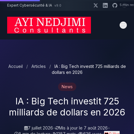
Aller au contenu principal
5 min re
Expert Cybersécurité & IA
v9.0
Un projet cybersécurité ?
Devis
Expert dispo · Réponse 24h
Accueil
/
Articles
/
IA : Big Tech investit 725 milliards de
dollars en 2026
News
IA : Big Tech investit 725
milliards de dollars en 2026
7 juillet 2026
•
Mis à jour le
7 août 2026
•
8 min de lecture
•
1387 mots
•
636 vues
•
0 like