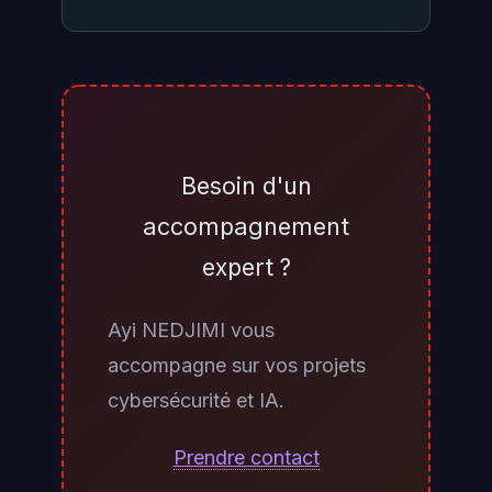
Les quatre hyperscalers
investissent une partie de ces
budgets en Europe —
construction de datacenters en
Besoin d'un
Irlande, Allemagne, France, Suède
accompagnement
et Pays-Bas notamment — mais
expert ?
les clusters d'entraînement des
modèles frontières les plus
Ayi NEDJIMI vous
puissants restent concentrés aux
accompagne sur vos projets
États-Unis. Les entreprises
cybersécurité et IA.
européennes bénéficient de la
capacité d'inférence déployée
Prendre contact
localement via les régions cloud