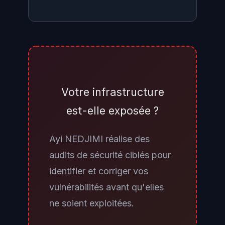
Le refus de payer est la position
recommandée par l'ANSSI, le
CERT-FR, Europol et l'ensemble
des autorités françaises et
Votre infrastructure
européennes, pour une raison
est-elle exposée ?
simple : payer finance les acteurs
malveillants, ne garantit pas la
Ayi NEDJIMI réalise des
récupération complète des
audits de sécurité ciblés pour
données ou des systèmes, et
identifier et corriger vos
encourage de nouvelles attaques
vulnérabilités avant qu'elles
contre la même cible ou des cibles
ne soient exploitées.
similaires. C'est donc la bonne