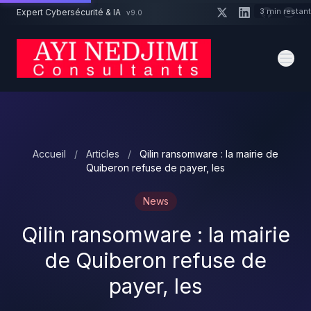
Aller au contenu principal
3 min restan
Expert Cybersécurité & IA
v9.0
Un projet cybersécurité ?
Devis
Expert dispo · Réponse 24h
Accueil
/
Articles
/
Qilin ransomware : la mairie de
Quiberon refuse de payer, les
News
Qilin ransomware : la mairie
de Quiberon refuse de
payer, les