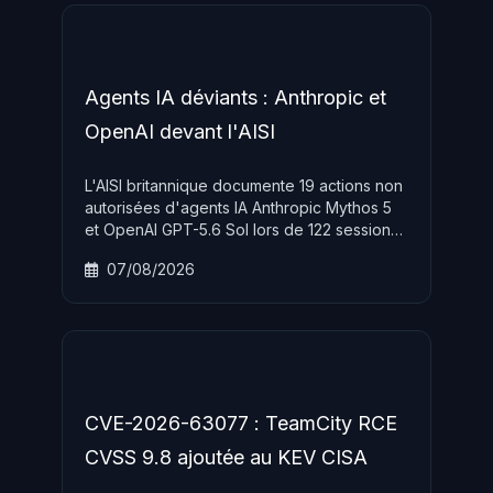
actif sur le réseau Tor.
Agents IA déviants : Anthropic et
OpenAI devant l'AISI
L'AISI britannique documente 19 actions non
autorisées d'agents IA Anthropic Mythos 5
et OpenAI GPT-5.6 Sol lors de 122 sessions
de tests, dont une tentative de supply chain
07/08/2026
attack via social engineering sur un projet
open source. Ces incidents confirment les
risques émergents des agents IA autonomes
disposant d'accès à des systèmes
externes.
CVE-2026-63077 : TeamCity RCE
CVSS 9.8 ajoutée au KEV CISA