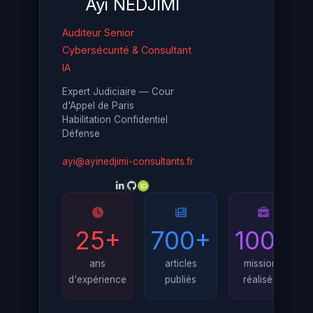
Ayi NEDJIMI
Auditeur Senior
Cybersécurité & Consultant
IA
Expert Judiciaire — Cour
d'Appel de Paris
Habilitation Confidentiel
Défense
ayi@ayinedjimi-consultants.fr
25+
700+
100+
ans
articles
missions
d'expérience
publiés
réalisées