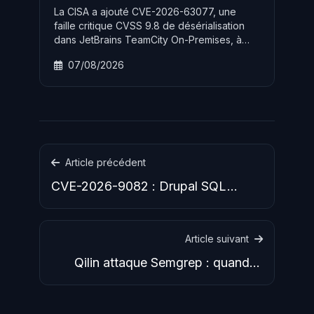
La CISA a ajouté CVE-2026-63077, une
faille critique CVSS 9.8 de désérialisation
dans JetBrains TeamCity On-Premises, à
son catalogue KEV le 5 août 2026 avec un
07/08/2026
délai de 72 heures pour les agences
fédérales. L'exploitation active de cette RCE
non authentifiée menace toutes les
organisations utilisant TeamCity pour leur
pipeline CI/CD.
Article précédent
CVE-2026-9082 : Drupal SQL
injection sur PostgreSQL, 15 000
Article suivant
Qilin attaque Semgrep : quand le
ransomware cible les outils