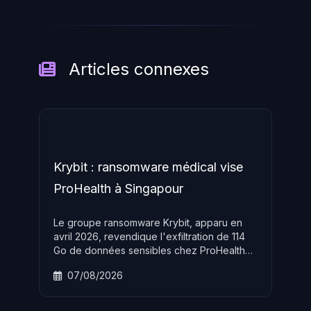
Articles connexes
Krybit : ransomware médical vise
ProHealth à Singapour
Le groupe ransomware Krybit, apparu en
avril 2026, revendique l'exfiltration de 114
Go de données sensibles chez ProHealth
Medical Group à Singapour, confirmant une
07/08/2026
stratégie de ciblage délibéré du secteur
santé en Asie. Ce groupe RaaS opère en
double extorsion et maintient un site de fuite