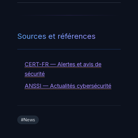
employeur. En l'absence de
notification, vous pouvez
également vérifier vos rapports de
Sources et références
crédit gratuitement sur
AnnualCreditReport.com (États-
Unis).
CERT-FR — Alertes et avis de
sécurité
ANSSI — Actualités cybersécurité
#News