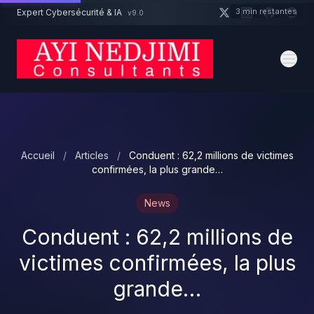
Aller au contenu principal
3 min restantes
Expert Cybersécurité & IA
v9.0
Un projet cybersécurité ?
Devis
Expert dispo · Réponse 24h
Accueil
/
Articles
/
Conduent : 62,2 millions de victimes
confirmées, la plus grande…
News
Conduent : 62,2 millions de
victimes confirmées, la plus
grande…