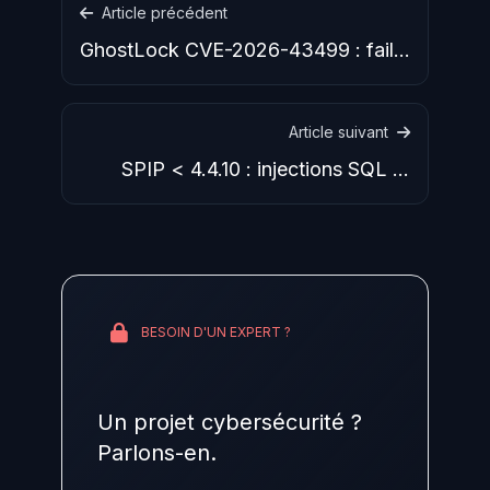
Article précédent
GhostLock CVE-2026-43499 : faille
Linux 15 ans, PoC public,
Article suivant
SPIP < 4.4.10 : injections SQL et
RCE, alerte CERT-FR
BESOIN D'UN EXPERT ?
Un projet cybersécurité ?
Parlons-en.