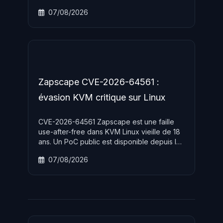
via un tableau de bord partagé et
07/08/2026
reconstitué leur infrastructure après
suppression par les ingénieurs —
révélations alarmantes à Black Hat 2026.
Zapscape CVE-2026-64561 :
évasion KVM critique sur Linux
CVE-2026-64561 Zapscape est une faille
use-after-free dans KVM Linux vieille de 18
ans. Un PoC public est disponible depuis le
6 août 2026, permettant l évasion de VM
07/08/2026
vers l hôte avec privilèges root.