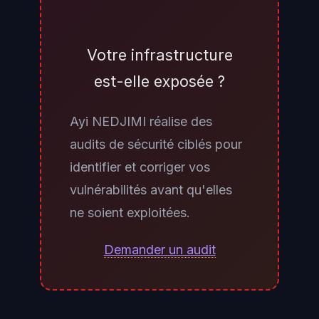
directement les individus — ce
sont les organisations clientes
(agences gouvernementales,
Votre infrastructure
assureurs, employeurs) qui ont
est-elle exposée ?
l'obligation d'informer les
personnes concernées. Si vous
Ayi NEDJIMI réalise des
êtes ou avez été bénéficiaire d'un
audits de sécurité ciblés pour
programme gouvernemental
identifier et corriger vos
américain de santé ou d'aide
vulnérabilités avant qu'elles
sociale entre 2020 et 2025, vous
ne soient exploitées.
pourriez être concerné. Vérifiez
votre boîte mail pour des
Demander un audit
notifications de violation
provenant de votre État, de votre
assureur santé ou de votre