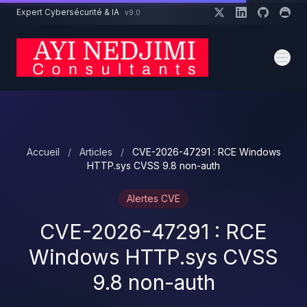
Aller au contenu principal
Expert Cybersécurité & IA
v9.0
Un projet cybersécurité ?
Devis
Expert dispo · Réponse 24h
Accueil
/
Articles
/
CVE-2026-47291 : RCE Windows
HTTP.sys CVSS 9.8 non-auth
Alertes CVE
CVE-2026-47291 : RCE
Windows HTTP.sys CVSS
9.8 non-auth