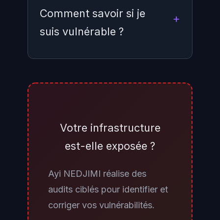
Comment savoir si je
suis vulnérable ?
Vérifiez si le patch de juin 2026
est installé via PowerShell :
Get-
HotFix | Where-Object
{$_.InstalledOn -gt (Get-
Votre infrastructure
Date).AddDays(-30)} |
est-elle exposée ?
Select-Object HotFixID,
. Consultez
InstalledOn
Ayi NEDJIMI réalise des
également le Microsoft Security
audits ciblés pour identifier et
Update Guide CVE-2026-47291
corriger vos vulnérabilités.
pour identifier le KB spécifique à