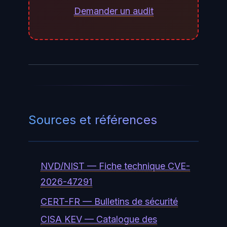
votre version de Windows. Pour
Demander un audit
vérifier la valeur de
:
MaxRequestBytes
reg query
"HKLMSYSTEMCurrentControlSetServices
. Si la clé
/v MaxRequestBytes
n'existe pas ou vaut 16384
(0x4000), la condition atténuante
Sources et références
est en place et le risque est réduit
(mais le patch reste nécessaire).
NVD/NIST — Fiche technique CVE-
2026-47291
CERT-FR — Bulletins de sécurité
CISA KEV — Catalogue des