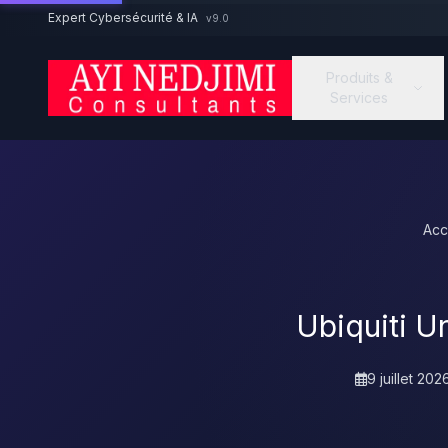
Aller au contenu principal
Expert Cybersécurité & IA
v9.0
Produits &
Services
Acc
Ubiquiti Un
9 juillet 202