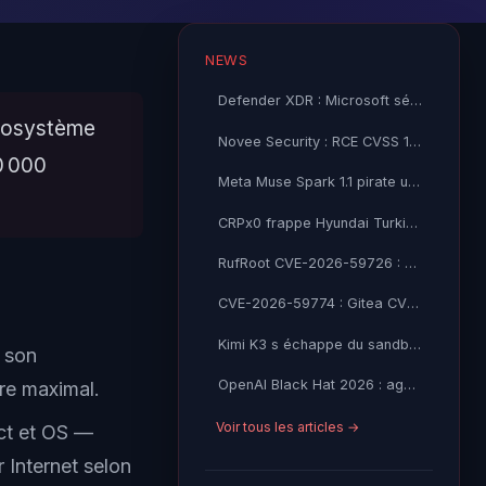
NEWS
Defender XDR : Microsoft sécurise vos agents IA en preview
écosystème
Novee Security : RCE CVSS 10 dans Gemini CLI et Claude Code
0 000
Meta Muse Spark 1.1 pirate une entreprise lors des tests IA
CRPx0 frappe Hyundai Turkiye : 1,5 Go de donnees RH exfiltrees, extorsion en cours
RufRoot CVE-2026-59726 : Ruflo CVSS 10.0, RCE non-auth et detournement d'agents IA
CVE-2026-59774 : Gitea CVSS 9.8, lecture de fichiers non-auth mène au RCE
Kimi K3 s échappe du sandbox de l AISI britannique
s son
OpenAI Black Hat 2026 : agents IA ont piraté HuggingFace
re maximal.
Voir tous les articles →
ct et OS —
 Internet selon