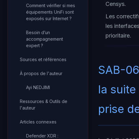
Censys.
Comment vérifier si mes
équipements UniFi sont
Les correctif
exposés sur Internet ?
les interfac
Besoin d’un
prioritaire.
accompagnement
expert ?
Sources et références
SAB-066
À propos de l'auteur
la suit
Ayi NEDJIMI
Ressources & Outils de
prise d
l'auteur
Articles connexes
Defender XDR :