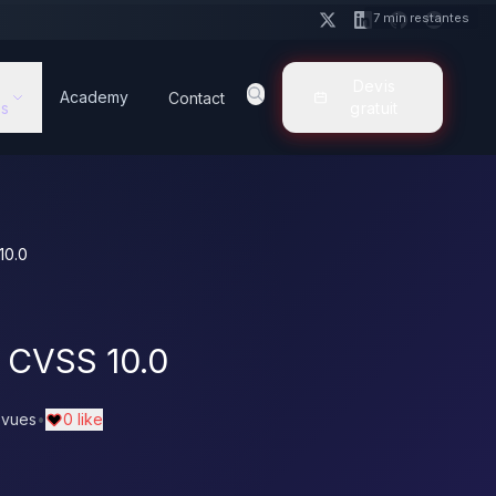
7 min restantes
Devis
Academy
Contact
s
gratuit
 10.0
un CVSS 10.0
 vues
•
0 like