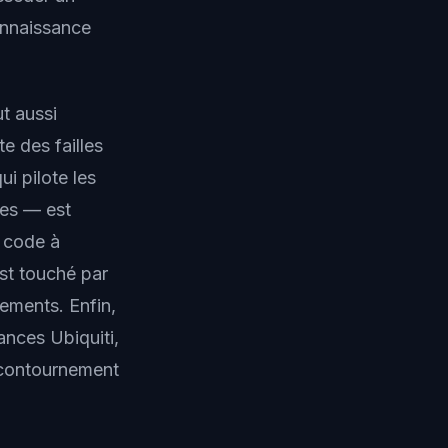
onnaissance
t aussi
te des failles
i pilote les
ées — est
e code à
est touché par
rements. Enfin,
ances Ubiquiti,
e contournement