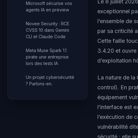
Le 8 juillet 202
Microsoft sécurise vos
agents IA en preview
exceptionnel pa
l’ensemble de s
Novee Security : RCE
CVSS 10 dans Gemini
par sa criticit
CLI et Claude Code
Cette faille tou
3.4.20 et ouvre
Meta Muse Spark 1.1
pirate une entreprise
d’exploitation h
lors des tests IA
La nature de la
Un projet cybersécurité
? Parlons-en.
control
). En pr
équipement vuln
l’interface est
l’exécution de 
vulnérabilité di
sécurité : elle 