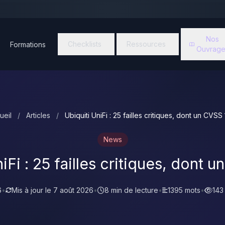
Nos
Checklists
Ressources
Formations
Ouvrage
ueil
/
Articles
/
Ubiquiti UniFi : 25 failles critiques, dont un CVSS
News
iFi : 25 failles critiques, dont 
6
•
Mis à jour le
7 août 2026
•
8 min de lecture
•
1395 mots
•
143