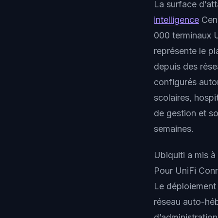
La surface d’att
intelligence
Cens
000 terminaux Un
représente le pl
depuis des résea
configurés auto
scolaires, hospi
de gestion et so
semaines.
Ubiquiti a mis 
Pour UniFi Conn
Le déploiement p
réseau auto-héb
d’administratio