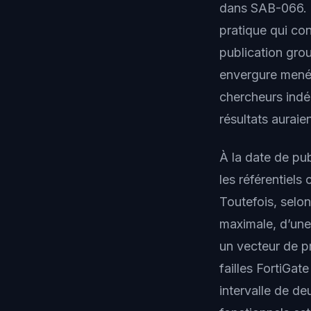
dans SAB-066. Ub
pratique qui con
publication grou
envergure mené 
chercheurs ind
résultats aurai
À la date de pub
les référentiel
Toutefois, selo
maximale, d’une 
un vecteur de p
failles FortiGa
intervalle de de