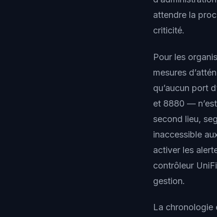
attendre la pro
criticité.
Pour les organi
mesures d’atténu
qu’aucun port d
et 8880 — n’est
second lieu, se
inaccessible aux
activer les aler
contrôleur UniFi
gestion.
La chronologie e