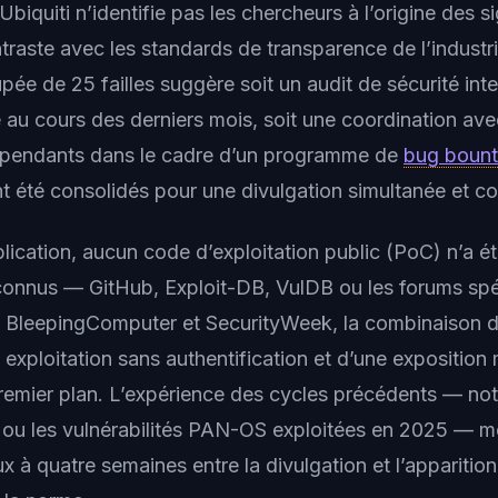
iquiti n’identifie pas les chercheurs à l’origine des 
traste avec les standards de transparence de l’industr
pée de 25 failles suggère soit un audit de sécurité in
au cours des derniers mois, soit une coordination ave
épendants dans le cadre d’un programme de
bug boun
ent été consolidés pour une divulgation simultanée et 
lication, aucun code d’exploitation public (PoC) n’a ét
s connus — GitHub, Exploit-DB, VulDB ou les forums spé
n BleepingComputer et SecurityWeek, la combinaison d’u
exploitation sans authentification et d’une exposition 
remier plan. L’expérience des cycles précédents — no
te ou les vulnérabilités PAN-OS exploitées en 2025 — m
ux à quatre semaines entre la divulgation et l’apparition