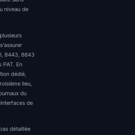
du niveau de
plusieurs
 s’assurer
80, 8443, 8843
u PAT. En
tion dédié,
roisième lieu,
journaux du
 interfaces de
pas détaillée