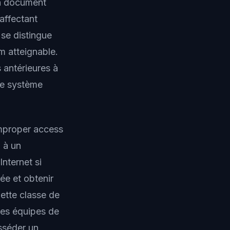
 un document
affectant
se distingue
m atteignable.
s antérieures à
le système
mproper access
 à un
nternet si
ée et obtenir
ette classe de
 les équipes de
osséder un