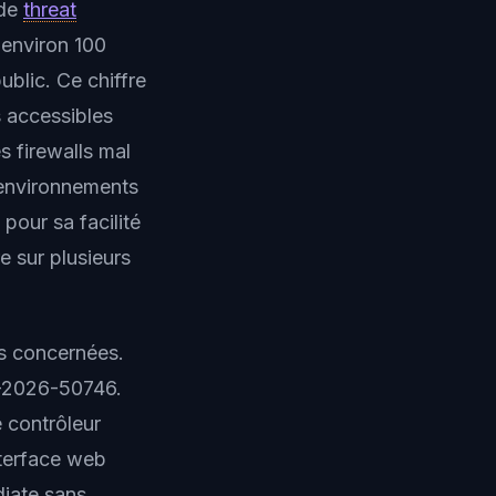
 de
threat
 environ 100
ublic. Ce chiffre
s accessibles
s firewalls mal
 environnements
pour sa facilité
e sur plusieurs
es concernées.
VE-2026-50746.
e contrôleur
nterface web
diate sans