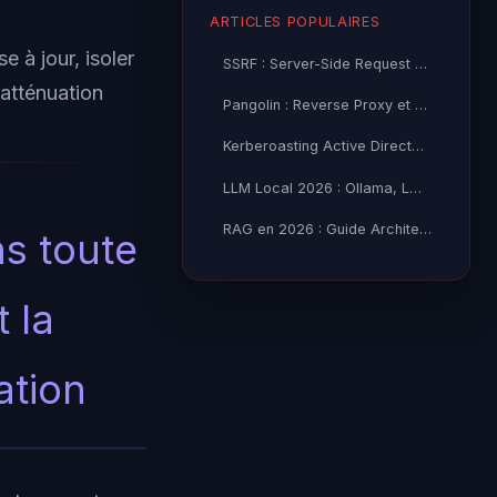
ARTICLES POPULAIRES
 à jour, isoler
SSRF : Server-Side Request Forgery — Exploitation Avancée
’atténuation
Pangolin : Reverse Proxy et Tunnel Self-Hosted — Guide
Kerberoasting Active Directory : Attaque et Défense 2026
LLM Local 2026 : Ollama, LM Studio ou vLLM — Quel Outil selon
RAG en 2026 : Guide Architecture, Vectorisation & Chunking
ns toute
 la
ation