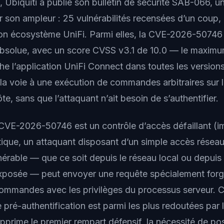
6, Ubiquiti a publié son bulletin de sécurité SAB-066,
r son ampleur : 25 vulnérabilités recensées d’un coup, 
on écosystème UniFi. Parmi elles, la CVE-2026-50746 
é absolue, avec un score CVSS v3.1 de 10.0 — le maximu
che l’application UniFi Connect dans toutes les version
 la voie à une exécution de commandes arbitraires sur 
ôte, sans que l’attaquant n’ait besoin de s’authentifier.
 CVE-2026-50746 est un contrôle d’accès défaillant (
i
atique, un attaquant disposant d’un simple accès réseau
érable — que ce soit depuis le réseau local ou depuis I
 exposée — peut envoyer une requête spécialement forg
commandes avec les privilèges du processus serveur. C
te pré-authentification est parmi les plus redoutées par
supprime le premier rempart défensif, la nécessité de p