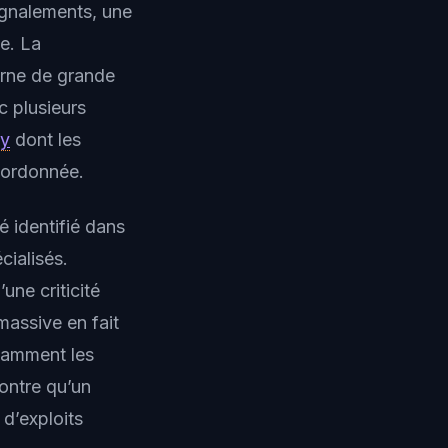
signalements, une
ie. La
terne de grande
c plusieurs
ty
dont les
coordonnée.
é identifié dans
cialisés.
ne criticité
massive en fait
tamment les
ontre qu’un
 d’exploits