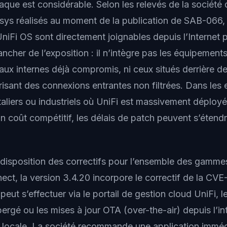
aque est considérable. Selon les relevés de la société
ys réalisés au moment de la publication de SAB-066,
iFi OS sont directement joignables depuis l’Internet p
ancher de l’exposition : il n’intègre pas les équipement
ux internes déjà compromis, ni ceux situés derrière de
risant des connexions entrantes non filtrées. Dans les
taliers ou industriels où UniFi est massivement déployé 
n coût compétitif, les délais de patch peuvent s’étendr
à disposition des correctifs pour l’ensemble des gamm
ect, la version 3.4.20 incorpore le correctif de la C
eut s’effectuer via le portail de gestion cloud UniFi, l
ergé ou les mises à jour OTA (
over-the-air
) depuis l’i
n locale. La société recommande une application immé