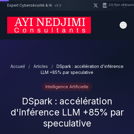
Aller au contenu principal
20 min restant
Expert Cybersécurité & IA
v9.0
Un projet cybersécurité ?
Devis
Expert dispo · Réponse 24h
Accueil
/
Articles
/
DSpark : accélération d'inférence
LLM +85% par speculative
Intelligence Artificielle
DSpark : accélération
d'inférence LLM +85% par
speculative