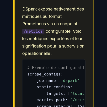
DSpark expose nativement des
métriques au format
Prometheus via un endpoint
configurable. Voici
/metrics
les métriques exportées et leur
signification pour la supervision
opérationnelle :
# Exemple de configuration promet
scrape_configs:

  - job_name: 
'dspark'
    static_configs:

      - targets: 
[
'localhost:8001
    metrics_path: 
'/metrics'
    scrape_interval: 15s
