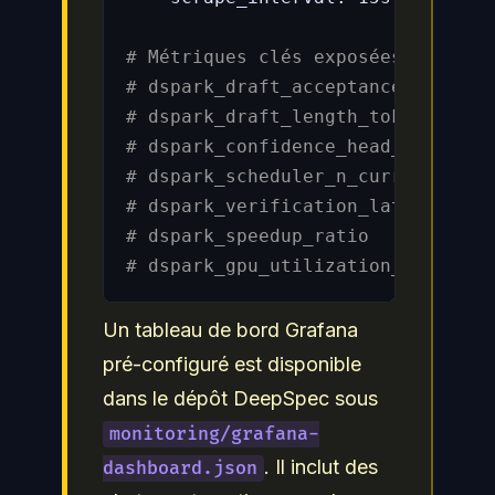
# Métriques clés exposées :
# dspark_draft_acceptance_rate   
# dspark_draft_length_tokens     
# dspark_confidence_head_ece     
# dspark_scheduler_n_current     
# dspark_verification_latency_ms 
# dspark_speedup_ratio           
# dspark_gpu_utilization_pct     
Un tableau de bord Grafana
pré-configuré est disponible
dans le dépôt DeepSpec sous
monitoring/grafana-
. Il inclut des
dashboard.json