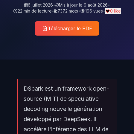
6 juillet 2026
•
Mis à jour le
9 août 2026
•
22 min de lecture
•
7372 mots
•
196 vues
•
0 like
Télécharger le PDF
DSpark est un framework open-
source (MIT) de speculative
decoding nouvelle génération
développé par DeepSeek. Il
accélère l'inférence des LLM de