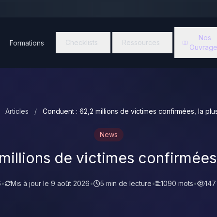
Nos
Checklists
Ressources
Formations
Ouvrage
Articles
/
Conduent : 62,2 millions de victimes confirmées, la pl
News
millions de victimes confirmées
6
•
Mis à jour le
9 août 2026
•
5 min de lecture
•
1090 mots
•
147