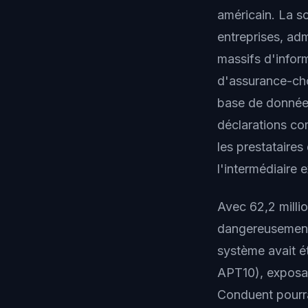
américain. La so
entreprises, ad
massifs d'infor
d'assurance-chô
base de données
déclarations com
les prestataire
l'intermédiaire 
Avec 62,2 milli
dangereusement 
système avait é
APT10), exposan
Conduent pourra