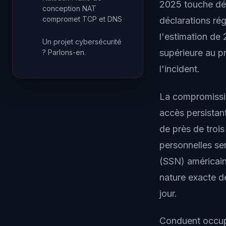
2025 touche déso
conception NAT
compromet TCP et DNS
déclarations ré
l'estimation de 
Un projet cybersécurité
supérieure au pr
? Parlons-en.
l'incident.
La compromissio
accès persistan
de près de trois
personnelles se
(SSN) américain
nature exacte d
jour.
Conduent occupe