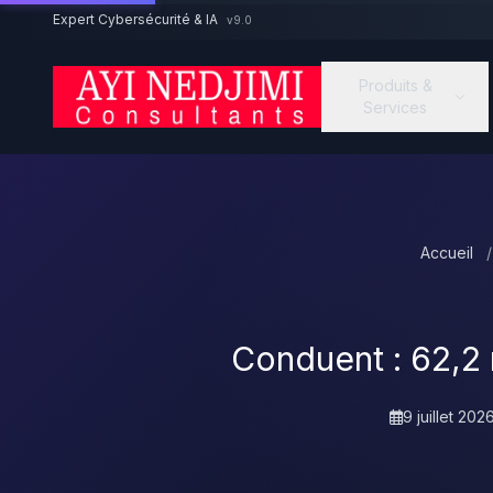
Aller au contenu principal
Expert Cybersécurité & IA
v9.0
Produits &
Services
Accueil
/
Conduent : 62,2 
9 juillet 202