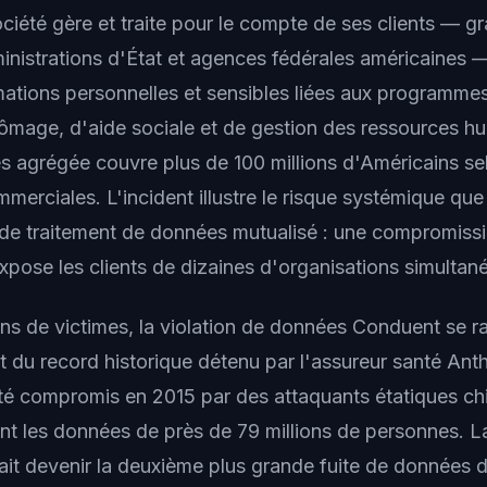
ciété gère et traite pour le compte de ses clients — g
ministrations d'État et agences fédérales américaines —
mations personnelles et sensibles liées aux programmes
mage, d'aide sociale et de gestion des ressources h
 agrégée couvre plus de 100 millions d'Américains se
merciales. L'incident illustre le risque systémique que
s de traitement de données mutualisé : une compromiss
expose les clients de dizaines d'organisations simultan
ons de victimes, la violation de données Conduent se 
du record historique détenu par l'assureur santé Anth
té compromis en 2015 par des attaquants étatiques ch
t les données de près de 79 millions de personnes. La
it devenir la deuxième plus grande fuite de données 