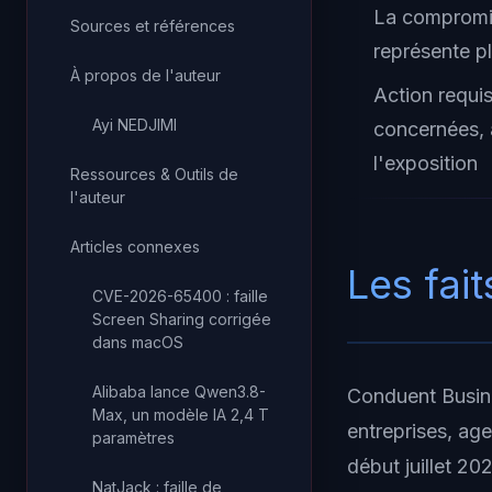
La compromis
Sources et références
représente pl
À propos de l'auteur
Action requis
Ayi NEDJIMI
concernées, a
l'exposition
Ressources & Outils de
l'auteur
Articles connexes
Les fait
CVE-2026-65400 : faille
Screen Sharing corrigée
dans macOS
Alibaba lance Qwen3.8-
Conduent Busine
Max, un modèle IA 2,4 T
entreprises, ag
paramètres
début juillet 20
NatJack : faille de