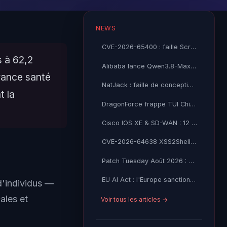
NEWS
CVE-2026-65400 : faille Screen Sharing corrigée dans macOS
s à 62,2
Alibaba lance Qwen3.8-Max, un modèle IA 2,4 T paramètres
rance santé
NatJack : faille de conception NAT compromet TCP et DNS
t la
DragonForce frappe TUI China : passeports, visas et données financières exfiltrés
Cisco IOS XE & SD-WAN : 12 CVE critiques CVSS 9.8-9.9 publiées le 5 août 2026
CVE-2026-64638 XSS2Shell : le XSS non-auth qui mène au RCE sur 43% du web
Patch Tuesday Août 2026 : 85 CVE corrigées, 6 Critiques, 0 Zero-Day exploité
EU AI Act : l'Europe sanctionne désormais les GPAI
d'individus —
ales et
Voir tous les articles →