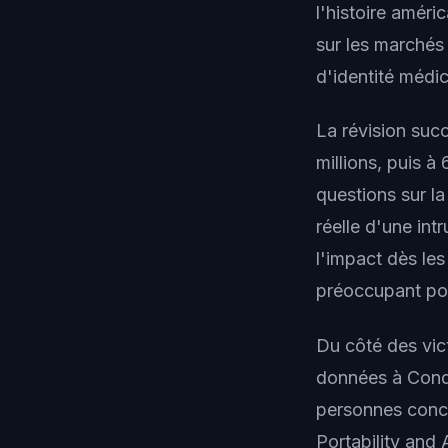
l'histoire amér
sur les marchés 
d'identité médic
La révision suc
millions, puis 
questions sur l
réelle d'une int
l'impact dès les
préoccupant pour
Du côté des vict
données à Condu
personnes conc
Portability and 