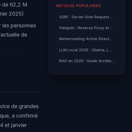
e de 62,2 M
ARTICLES POPULAIRES
vrier 2025)
SSRF : Server-Side Request Forgery — Exploitation Avancée
r les personnes
Pangolin : Reverse Proxy et Tunnel Self-Hosted — Guide
ractuelle de
Kerberoasting Active Directory : Attaque et Défense 2026
LLM Local 2026 : Ollama, LM Studio ou vLLM — Quel Outil selon
RAG en 2026 : Guide Architecture, Vectorisation & Chunking
rvice de grandes
que, a confirmé
4 et janvier