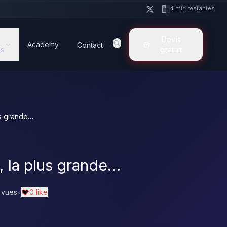
4 min restantes
Devis
Academy
Contact
s
gratuit
us grande…
, la plus grande…
 vues
•
0 like