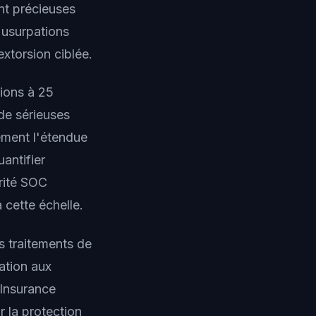
nt précieuses
 usurpations
extorsion ciblée.
lions à 25
de sérieuses
ément l'étendue
antifier
urité SOC
 cette échelle.
s traitements de
ation aux
Insurance
r la protection