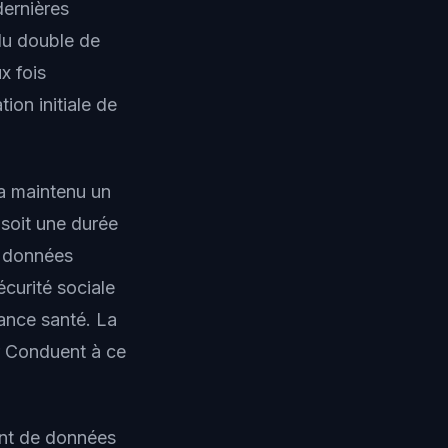
dernières
du double de
x fois
ion initiale de
 a maintenu un
soit une durée
s données
curité sociale
ance santé. La
ar Conduent à ce
ent de données