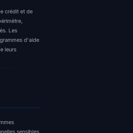
e crédit et de
périmètre,
és. Les
ogrammes d'aide
e leurs
rammes
nelles sensibles