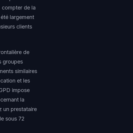
à compter de la
 été largement
sieurs clients
rontalière de
s groupes
ments similaires
ication et les
 RGPD impose
cernant la
z un prestataire
ôle sous 72