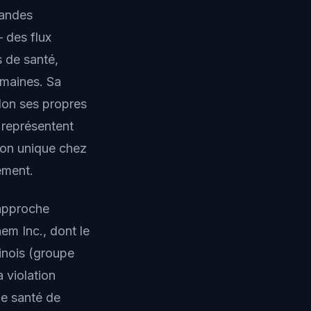
randes
 des flux
 de santé,
umaines. Sa
lon ses propres
 représentent
ion unique chez
ément.
rapproche
em Inc., dont le
inois (groupe
 violation
de santé de