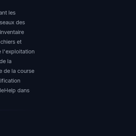
nt les
éseaux des
inventaire
chiers et
l'exploitation
de la
ue de la course
fication
pleHelp dans