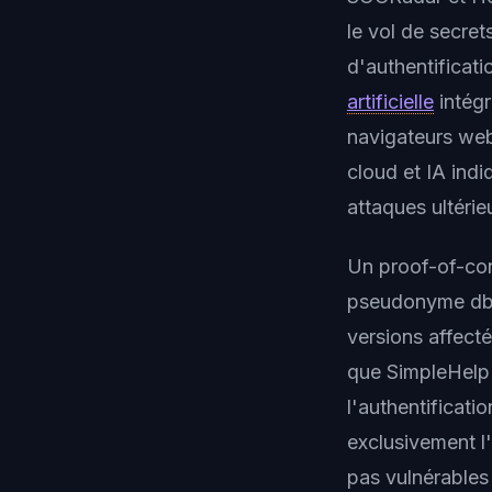
le vol de secre
d'authentificati
artificielle
intégr
navigateurs web
cloud et IA ind
attaques ultérie
Un proof-of-con
pseudonyme dbug
versions affecté
que SimpleHelp 
l'authentificati
exclusivement l'
pas vulnérables