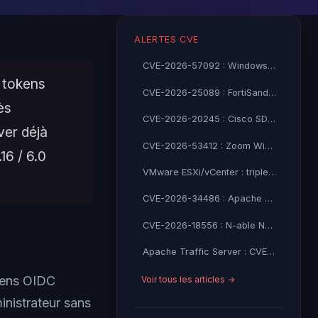
ALERTES CVE
CVE-2026-57092 : Windows VMSwitch CVSS 9.9 élévation SYSTEM
 tokens
CVE-2026-25089 : FortiSandbox RCE non-auth CVSS 9.8 exploité
ès
CVE-2026-20245 : Cisco SD-WAN Manager zero-day root access
ver déjà
CVE-2026-53412 : Zoom Windows prise de compte CVSS 9.8
16 / 6.0
VMware ESXi/vCenter : triple faille critique CVE-2026-59309/47876
CVE-2026-34486 : Apache Tomcat RCE via EncryptInterceptor – CISA KEV
CVE-2026-18556 : N-able N-central prise de contrôle admin — CISA KEV
Apache Traffic Server : CVE-2026-58154/58155/58161 CVSS 9.2 critiques
kens OIDC
Voir tous les articles →
inistrateur sans