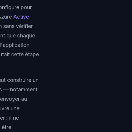
onfiguré pour
 Azure
Active
 sans vérifier
ent que chaque
l'application
utait cette étape
ut construire un
ires — notamment
l'envoyer au
uvre une
r : il ne
 être