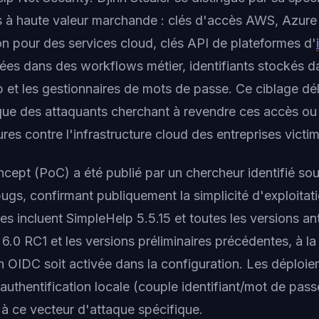
ts à haute valeur marchande : clés d'accès AWS, Azure
on pour des services cloud, clés API de plateformes d'
ées dans des workflows métier, identifiants stockés d
 et les gestionnaires de mots de passe. Ce ciblage dél
ique des attaquants cherchant à revendre ces accès ou
ures contre l'infrastructure cloud des entreprises victi
cept (PoC) a été publié par un chercheur identifié sou
s, confirmant publiquement la simplicité d'exploitati
es incluent SimpleHelp 5.5.15 et toutes les versions ant
6.0 RC1 et les versions préliminaires précédentes, à la
on OIDC soit activée dans la configuration. Les déploiem
authentification locale (couple identifiant/mot de pass
 à ce vecteur d'attaque spécifique.