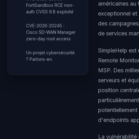
américaines au 
FortiSandbox RCE non-
auth CVSS 9.8 exploité
exceptionnel et 
des campagnes c
CVE-2026-20245 :
Cisco SD-WAN Manager
de services ma
zero-day root access
SimpleHelp est 
Un projet cybersécurité
? Parlons-en.
Remote Monitor
MSP. Des millier
serveurs et équ
position centra
particulièremen
potentiellement 
d'endpoints app
La vulnérabilité