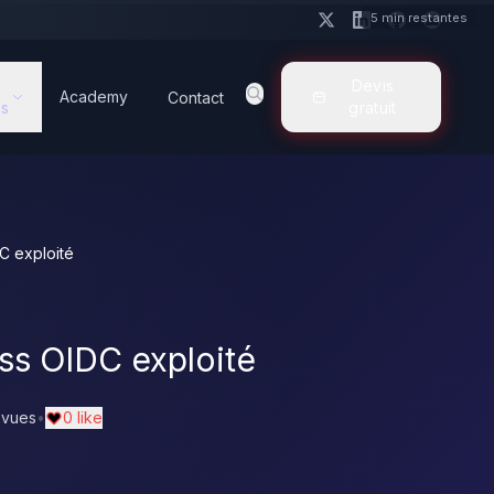
5 min restantes
Devis
Academy
Contact
s
gratuit
C exploité
s OIDC exploité
 vues
•
0 like