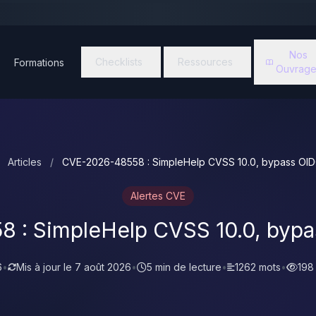
Nos
Checklists
Ressources
Formations
Ouvrage
Articles
/
CVE-2026-48558 : SimpleHelp CVSS 10.0, bypass OID
Alertes CVE
 : SimpleHelp CVSS 10.0, bypas
6
•
Mis à jour le
7 août 2026
•
5 min de lecture
•
1262 mots
•
198