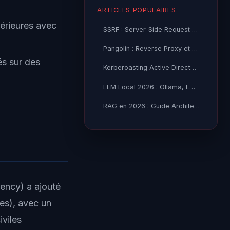
ARTICLES POPULAIRES
térieures avec
SSRF : Server-Side Request Forgery — Exploitation Avancée
Pangolin : Reverse Proxy et Tunnel Self-Hosted — Guide
és sur des
Kerberoasting Active Directory : Attaque et Défense 2026
LLM Local 2026 : Ollama, LM Studio ou vLLM — Quel Outil selon
RAG en 2026 : Guide Architecture, Vectorisation & Chunking
gency) a ajouté
es), avec un
iviles