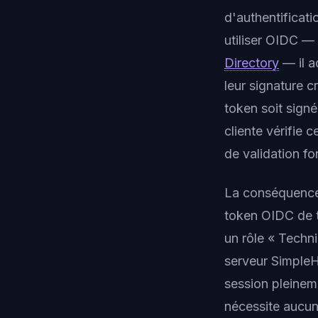
d'authentificat
utiliser OIDC —
Directory
— il a
leur signature
token soit signé
cliente vérifie 
de validation f
La conséquence 
token OIDC de t
un rôle « Techn
serveur SimpleH
session pleinemen
nécessite aucun 