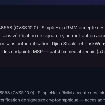
8558 (CVSS 10.0) : SimpleHelp RMM accepte des
 sans vérification de signature, permettant un acc
ur sans authentification. Djinn Stealer et TaskWea
r des endpoints MSP — patch immédiat requis (5.5.
558 (CVSS 10.0) : SimpleHelp RMM accepte des to
vérification de signature cryptographique — accès adm