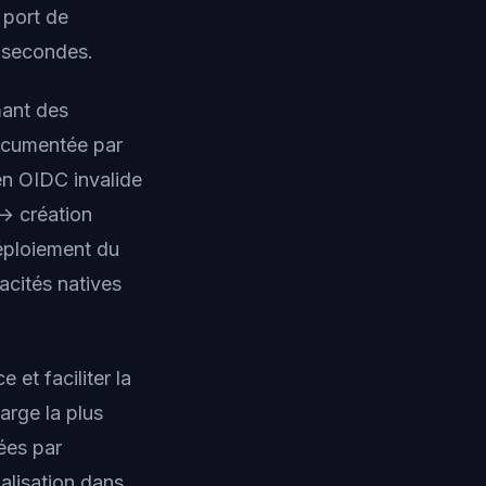
 port de
 secondes.
mant des
documentée par
en OIDC invalide
 → création
éploiement du
cités natives
 et faciliter la
arge la plus
ées par
alisation dans