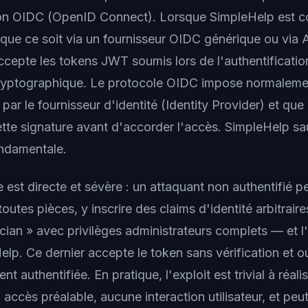
ion OIDC (OpenID Connect). Lorsque SimpleHelp est c
 que ce soit via un fournisseur OIDC générique ou via
ccepte les tokens JWT soumis lors de l'authentification
 cryptographique. Le protocole OIDC impose normalem
 par le fournisseur d'identité (Identity Provider) et que 
cette signature avant d'accorder l'accès. SimpleHelp sa
ondamentale.
est directe et sévère : un attaquant non authentifié pe
outes pièces, y inscrire des claims d'identité arbitra
ician » avec privilèges administrateurs complets — et 
elp. Ce dernier accepte le token sans vérification et o
t authentifiée. En pratique, l'exploit est trivial à réalise
accès préalable, aucune interaction utilisateur, et peut