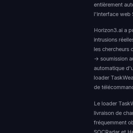
entièrement aut
l'interface web
Horizon3.ai a p
intrusions réel
les chercheurs 
→ soumission au
automatique d'u
loader TaskWeav
de télécommand
Le loader TaskWe
livraison de cha
fréquemment ob
SOCRadar et Hel