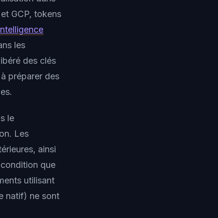
 et GCP, tokens
intelligence
ans les
ibéré des clés
 à préparer des
mes.
s le
on. Les
érieures, ainsi
 condition que
ents utilisant
e natif) ne sont