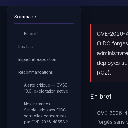
Sommaire
CVE-2026-4
En bref
OIDC forgés
Les faits
administrate
Impact et exposition
déployés su
RC2).
Recommandations
Alerte critique — CVSS
10.0, exploitation active
En bref
Nos instances
SimpleHelp sans OIDC
CVE-2026-48
sont-elles concernées
forgés sans 
par CVE-2026-48558 ?