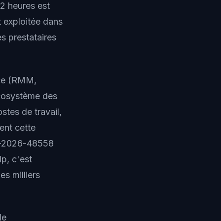
72 heures est
nt exploitée dans
s prestataires
nce (RMM,
cosystème des
stes de travail,
ent cette
VE-2026-48558
p, c'est
es milliers
le