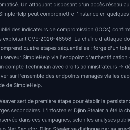
omatisé. Un attaquant disposant d'un accès réseau au
 SimpleHelp peut compromettre l'instance en quelques
ublié des indicateurs de compromission (IOCs) confir
les exploitant CVE-2026-48558. La chaîne d'attaque 
comprend quatre étapes séquentielles : forge d'un tok
 serveur SimpleHelp via l'endpoint d'authentification
n compte Technician avec droits administrateurs → d
er sur l'ensemble des endpoints managés via les capa
e de SimpleHelp.
aver sert de première étape pour établir la persistance
rges secondaires. L'infostealer Djinn Stealer a été la ch
servée dans ces campagnes, selon les analyses publi
p Net Security. Djinn Stealer se distingue par sa spéci