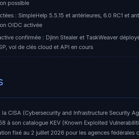
ion possible
ctées : SimpleHelp 5.5.15 et antérieures, 6.0 RC1 et an
tion OIDC activée
 active confirmée : Djinn Stealer et TaskWeaver déploy
P, vol de clés cloud et API en cours
s
, la CISA (Cybersecurity and Infrastructure Security A
 à son catalogue KEV (Known Exploited Vulnerabiliti
tion fixé au 2 juillet 2026 pour les agences fédérales c