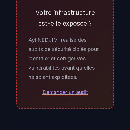
destination des institutions
affectées. Les administrateurs
Votre infrastructure
Canvas doivent contacter
est-elle exposée ?
directement leur Technical
Account Manager (TAM)
Ayi NEDJIMI réalise des
Instructure pour obtenir une
audits de sécurité ciblés pour
confirmation. Pour les utilisateurs
identifier et corriger vos
finaux, aucun outil public de
vulnérabilités avant qu'elles
vérification individuelle n'a été
ne soient exploitées.
annoncé. Tout e-mail prétendant
provenir de Canvas ou de votre
Demander un audit
établissement et demandant une
confirmation d'identité doit être
traité avec la plus grande
vigilance.