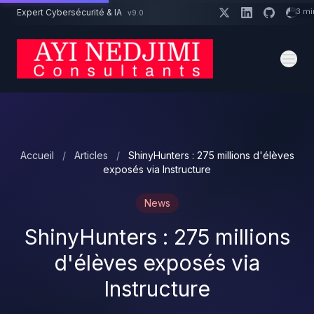
Aller au contenu principal
3 mi
Expert Cybersécurité & IA
v9.0
Un projet cybersécurité ?
Devis
Expert dispo · Réponse 24h
Accueil
/
Articles
/
ShinyHunters : 275 millions d'élèves
exposés via Instructure
News
ShinyHunters : 275 millions
d'élèves exposés via
Instructure