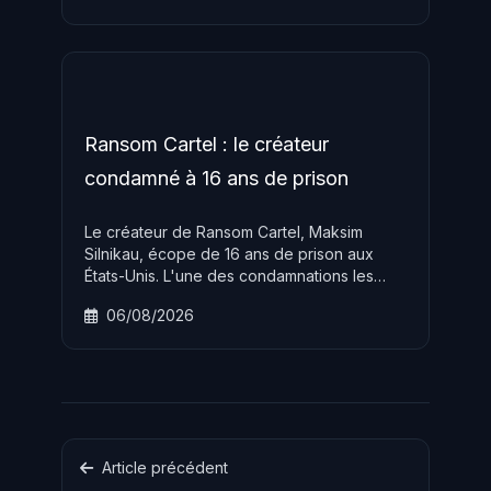
quelle base de données du service cloud
de Microsoft.
Ransom Cartel : le créateur
condamné à 16 ans de prison
Le créateur de Ransom Cartel, Maksim
Silnikau, écope de 16 ans de prison aux
États-Unis. L'une des condamnations les
plus lourdes jamais prononcées contre un
06/08/2026
opérateur de ransomware-as-a-service.
Article précédent