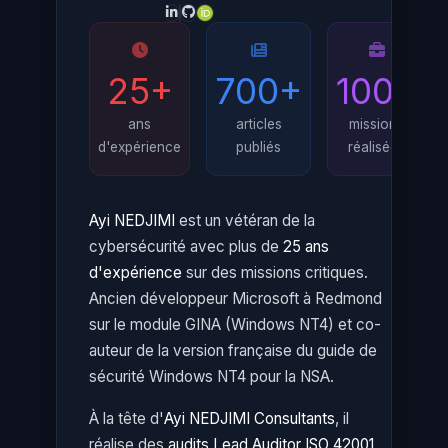
25+
700+
100+
ans
articles
missions
d'expérience
publiés
réalisées
Ayi NEDJIMI
est un vétéran de la
cybersécurité avec plus de
25 ans
d'expérience
sur des missions critiques.
Ancien développeur Microsoft à Redmond
sur le module GINA (Windows NT4) et co-
auteur de la version française du guide de
sécurité Windows NT4 pour la NSA.
À la tête d'
Ayi NEDJIMI Consultants
, il
réalise des
audits Lead Auditor ISO 42001