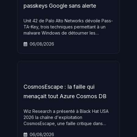
passkeys Google sans alerte
Unit 42 de Palo Alto Networks dévoile Pass-
TA-Key, trois techniques permettant à un
malware Windows de détourner les
passkeys Google synchronisées dans
06/08/2026
Chrome. La clé maître de 32 octets transite
en clair dans la mémoire du processus et ne
peut pas être révoquée.
CosmosEscape : la faille qui
menaçait tout Azure Cosmos DB
Wiz Research a présenté à Black Hat USA
2026 la chaîne d'exploitation
CosmosEscape, une faille critique dans
Azure Cosmos DB qui aurait permis à un
06/08/2026
attaquant de lire et d'écrire dans n'importe