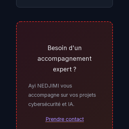
Pour la majorité des cas d'usage
agentiques et de codage, oui :
Gemini 3.5 Flash surpasse Gemini
3.1 Pro sur les benchmarks clés
Besoin d'un
tout en étant moins cher et quatre
accompagnement
fois plus rapide. Pour les tâches
expert ?
nécessitant un raisonnement très
profond ou des instructions
Ayi NEDJIMI vous
système très complexes, il est
accompagne sur vos projets
conseillé d'attendre les
cybersécurité et IA.
benchmarks de Gemini 3.5 Pro —
dont le lancement est prévu en
Prendre contact
juin 2026 — avant de prendre une