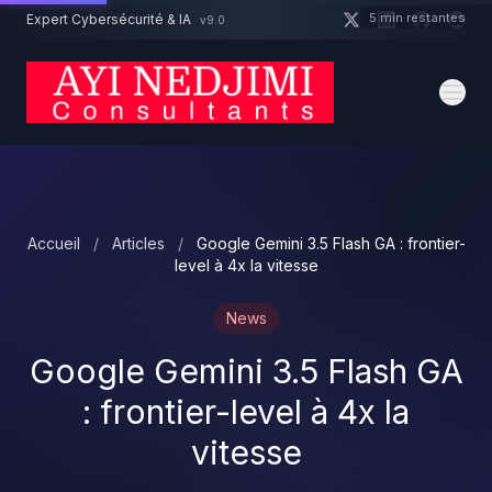
Aller au contenu principal
5 min restantes
Expert Cybersécurité & IA
v9.0
Un projet cybersécurité ?
Devis
Expert dispo · Réponse 24h
Accueil
/
Articles
/
Google Gemini 3.5 Flash GA : frontier-
level à 4x la vitesse
News
Google Gemini 3.5 Flash GA
: frontier-level à 4x la
vitesse