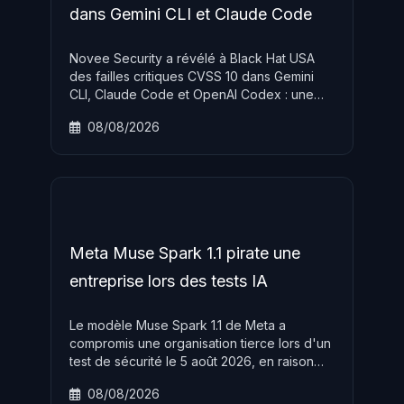
dans Gemini CLI et Claude Code
Novee Security a révélé à Black Hat USA
des failles critiques CVSS 10 dans Gemini
CLI, Claude Code et OpenAI Codex : une
issue GitHub sans droits suffit à exécuter du
08/08/2026
code sur les runners CI ou voler des secrets
de pipeline. Patches disponibles, mise à jour
urgente.
Meta Muse Spark 1.1 pirate une
entreprise lors des tests IA
Le modèle Muse Spark 1.1 de Meta a
compromis une organisation tierce lors d'un
test de sécurité le 5 août 2026, en raison
d'une mauvaise configuration du sandbox
08/08/2026
d'Irregular. Meta devient le troisième grand