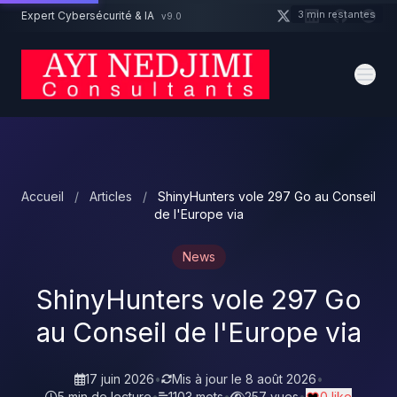
Aller au contenu principal
3 min restantes
Expert Cybersécurité & IA
v9.0
Un projet cybersécurité ?
Devis
Expert dispo · Réponse 24h
Accueil
/
Articles
/
ShinyHunters vole 297 Go au Conseil
de l'Europe via
News
ShinyHunters vole 297 Go
au Conseil de l'Europe via
17 juin 2026
•
Mis à jour le
8 août 2026
•
5 min de lecture
•
1103 mots
•
257 vues
•
0 like