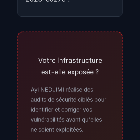
Examinez vos logs web server
(Apache/IIS) pour des requêtes
POST inhabituelles vers les
endpoints PIA contenant des
Votre infrastructure
paramètres ICPanel, ICScript ou
est-elle exposée ?
des appels vers des services
SOAP/REST non documentés.
Ayi NEDJIMI réalise des
Vérifiez vos logs WAF pour des
audits de sécurité ciblés pour
alertes "command injection",
identifier et corriger vos
"SSRF" ou "
path traversal
" sur les
vulnérabilités avant qu'elles
60 derniers jours. Cherchez des
ne soient exploitées.
fichiers récemment créés ou