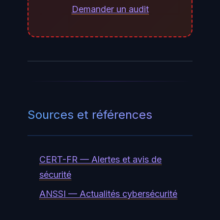
modifiés dans les répertoires de
Demander un audit
configuration PeopleSoft. En cas
de doute, mandatez une
investigation forensique avant
d'appliquer le patch pour
préserver les traces d'une
éventuelle intrusion antérieure.
Sources et références
CERT-FR — Alertes et avis de
sécurité
ANSSI — Actualités cybersécurité