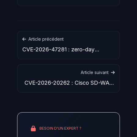
fournisseur IA après OpenAI et Anthropic à
divulguer un incident identique.
Article précédent
CVE-2026-47281 : zero-day
Defender "RoguePlanet" non
patché,
Article suivant
CVE-2026-20262 : Cisco SD-WAN
Manager exploité activement,
BESOIN D'UN EXPERT ?