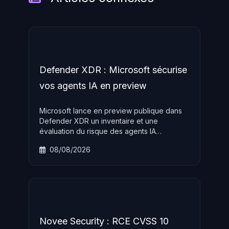
Defender XDR : Microsoft sécurise
vos agents IA en preview
Microsoft lance en preview publique dans
Defender XDR un inventaire et une
évaluation du risque des agents IA
d'entreprise avec scoring temps réel,
08/08/2026
requêtes KQL et recommandations de
remédiation. Disponible sans surcoût pour
les licences Defender for Endpoint Plan 2.
Novee Security : RCE CVSS 10