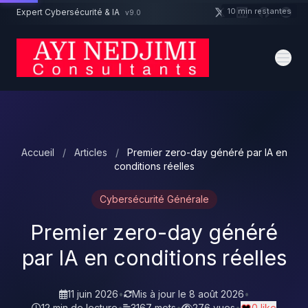
Aller au contenu principal
10 min restantes
Expert Cybersécurité & IA
v9.0
Un projet cybersécurité ?
Devis
Expert dispo · Réponse 24h
Accueil
/
Articles
/
Premier zero-day généré par IA en
conditions réelles
Cybersécurité Générale
Premier zero-day généré
par IA en conditions réelles
11 juin 2026
•
Mis à jour le
8 août 2026
•
12 min de lecture
•
3167 mots
•
276 vues
•
0 like