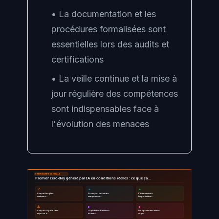
• La documentation et les
procédures formalisées sont
essentielles lors des audits et
certifications
• La veille continue et la mise à
jour régulière des compétences
sont indispensables face à
l'évolution des menaces
CYBERSÉCURITÉ GÉNÉRALE
Premier zero-day généré par IA en conditions réelles : ce que ça…
📌
🔹
🔸
Ce que Google a
Pourquoi cette date
L'économie de
vraiment…
marque une…
l'exploitation…
🔺
▶
◆
Ce que l'IA peut faire
Ce que les défenseurs
Les 6 prochains mois :
aujourd'h…
doivent…
ce qui…