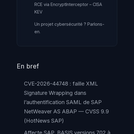
RCE via EncryptInterceptor – CISA
KEV
Un projet cybersécurité ? Parlons-
en.
En bref
CVE-2026-44748 : faille XML
Signature Wrapping dans
l’authentification SAML de SAP
NetWeaver AS ABAP — CVSS 9.9
(HotNews SAP)
Affecte SAP_BASIS versions 702 à