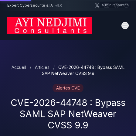
Aller au contenu principal
5 min restantes
Expert Cybersécurité & IA
v9.0
Un projet cybersécurité ?
Devis
Expert dispo · Réponse 24h
Accueil
/
Articles
/
CVE-2026-44748 : Bypass SAML
SAP NetWeaver CVSS 9.9
Alertes CVE
CVE-2026-44748 : Bypass
SAML SAP NetWeaver
CVSS 9.9