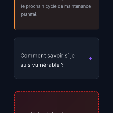
le prochain cycle de maintenance
planifié.
Comment savoir si je
suis vulnérable ?
Dans SAP GUI, exécutez la
transaction SAML2 : si SAML est
au statut « Active », le système
est potentiellement exposé.