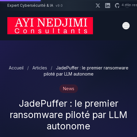
Aller au contenu principal
4 min re
Expert Cybersécurité & IA
v9.0
Un projet cybersécurité ?
Devis
Expert dispo · Réponse 24h
Accueil
/
Articles
/
JadePuffer : le premier ransomware
piloté par LLM autonome
News
JadePuffer : le premier
ransomware piloté par LLM
autonome