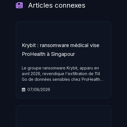
Articles connexes
Krybit : ransomware médical vise
ProHealth à Singapour
Le groupe ransomware Krybit, apparu en
avril 2026, revendique l'exfiltration de 114
Go de données sensibles chez ProHealth
Medical Group à Singapour, confirmant une
07/08/2026
stratégie de ciblage délibéré du secteur
santé en Asie. Ce groupe RaaS opère en
double extorsion et maintient un site de fuite
actif sur le réseau Tor.