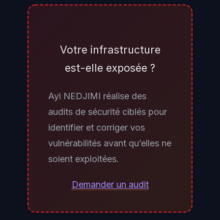
trahir l’usage d’un agent LLM
offensif : des commentaires en
langage naturel dans des scripts
Votre infrastructure
exécutés sur vos systèmes, des
est-elle exposée ?
séquences d’exploitation
anormalement rapides (plusieurs
Ayi NEDJIMI réalise des
phases en moins d’une minute),
audits de sécurité ciblés pour
des patterns de retry structurés
identifier et corriger vos
avec variations progressives des
vulnérabilités avant qu’elles ne
paramètres sur des tentatives
soient exploitées.
échouées, et des comportements
exploratoires — tentatives sur
Demander un audit
plusieurs endpoints, services et
protocoles différents en séquence