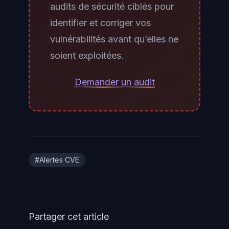
credential stuffing
ou achat sur le
audits de sécurité ciblés pour
darknet — l’attaquant peut
identifier et corriger vos
exploiter CVE-2026-45659 depuis
vulnérabilités avant qu’elles ne
l’intérieur de votre périmètre
soient exploitées.
réseau. Patcher reste impératif,
indépendamment de l’exposition
Demander un audit
réseau directe.
#Alertes CVE
Partager cet article