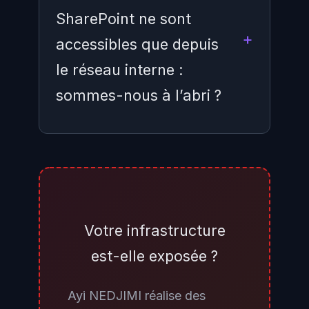
SharePoint ne sont
accessibles que depuis
le réseau interne :
sommes-nous à l’abri ?
Non. Storm-2603 utilise
systématiquement des credentials
compromis pour se connecter via
VPN ou accès distant avant
Votre infrastructure
d’exploiter SharePoint. Si un seul
est-elle exposée ?
compte « Site Member » a été
compromis — via phishing,
Ayi NEDJIMI réalise des