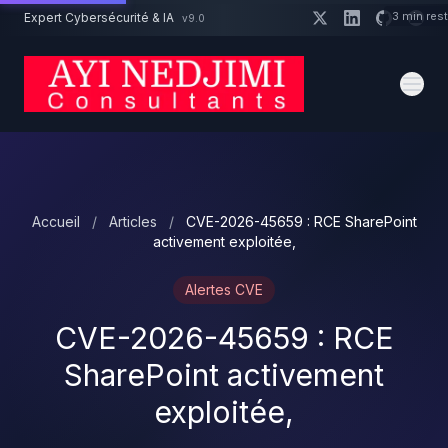
Aller au contenu principal
3 min res
Expert Cybersécurité & IA
v9.0
Un projet cybersécurité ?
Devis
Expert dispo · Réponse 24h
Accueil
/
Articles
/
CVE-2026-45659 : RCE SharePoint
activement exploitée,
Alertes CVE
CVE-2026-45659 : RCE
SharePoint activement
exploitée,