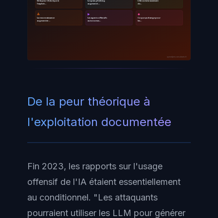
De la peur théorique à
Le spear-phishing
L'IA comme assistant
l'exploit…
augmenté …
de…
🔺
▶
◆
La reconnaissance
Les agents offensifs
Ce que ça change pour
augmentée …
autonomes…
les…
ayinedjimi-consultants.fr
De la peur théorique à
l'exploitation documentée
Fin 2023, les rapports sur l'usage
offensif de l'IA étaient essentiellement
au conditionnel. "Les attaquants
pourraient utiliser les LLM pour générer