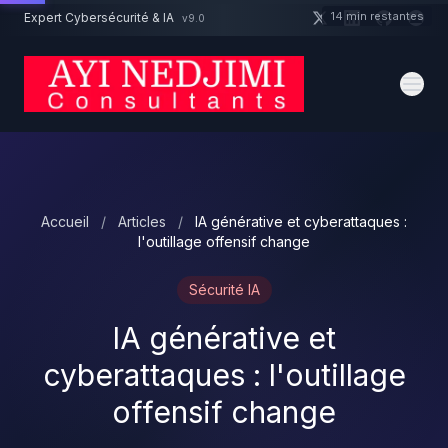
Aller au contenu principal
14 min restantes
Expert Cybersécurité & IA
v9.0
Un projet cybersécurité ?
Devis
Expert dispo · Réponse 24h
Accueil
/
Articles
/
IA générative et cyberattaques :
l'outillage offensif change
Sécurité IA
IA générative et
cyberattaques : l'outillage
offensif change