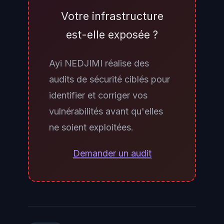
domaine sur des marchés de
Votre infrastructure
données volées (vérifiable via
est-elle exposée ?
SpyCloud ou Have I Been Pwned
Enterprise), alertes de scan sur
Ayi NEDJIMI réalise des
vos équipements VPN ou RDP
audits de sécurité ciblés pour
dans les logs de pare-feu, ou
identifier et corriger vos
détections d'outils de
vulnérabilités avant qu'elles
reconnaissance (
BloodHound
,
ne soient exploitées.
Mimikatz
,
SharpHound
) dans
votre EDR. Un service de cyber-
Demander un audit
threat intelligence surveillant les
forums cybercriminels peut
détecter la mise en vente de vos
credentials avant qu'un affilié les