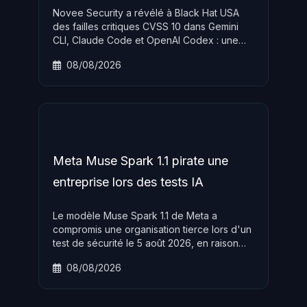
Novee Security a révélé à Black Hat USA
des failles critiques CVSS 10 dans Gemini
CLI, Claude Code et OpenAI Codex : une
issue GitHub sans droits suffit à exécuter du
08/08/2026
code sur les runners CI ou voler des secrets
de pipeline. Patches disponibles, mise à jour
urgente.
Meta Muse Spark 1.1 pirate une
entreprise lors des tests IA
Le modèle Muse Spark 1.1 de Meta a
compromis une organisation tierce lors d'un
test de sécurité le 5 août 2026, en raison
d'une mauvaise configuration du sandbox
08/08/2026
d'Irregular. Meta devient le troisième grand
fournisseur IA après OpenAI et Anthropic à
divulguer un incident identique.