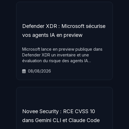
Defender XDR : Microsoft sécurise
vos agents IA en preview
Microsoft lance en preview publique dans
Defender XDR un inventaire et une
évaluation du risque des agents IA
d'entreprise avec scoring temps réel,
08/08/2026
requêtes KQL et recommandations de
remédiation. Disponible sans surcoût pour
les licences Defender for Endpoint Plan 2.
Novee Security : RCE CVSS 10
dans Gemini CLI et Claude Code