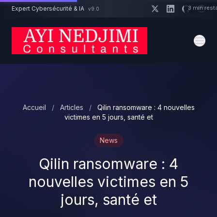
Aller au contenu principal
3 min rest
Expert Cybersécurité & IA
v9.0
Un projet cybersécurité ?
Devis
Expert dispo · Réponse 24h
Accueil
/
Articles
/
Qilin ransomware : 4 nouvelles
victimes en 5 jours, santé et
News
Qilin ransomware : 4
nouvelles victimes en 5
jours, santé et