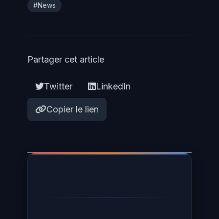
utilise.
#News
Partager cet article
Twitter
LinkedIn
Copier le lien