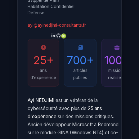
d'Appel de Paris
Habilitation Confidentiel
Défense
ayi@ayinedjimi-consultants.fr
25+
700+
100+
ans
articles
missions
d'expérience
publiés
réalisées
Ayi NEDJIMI
est un vétéran de la
cybersécurité avec plus de
25 ans
d'expérience
sur des missions critiques.
Ancien développeur Microsoft à Redmond
sur le module GINA (Windows NT4) et co-