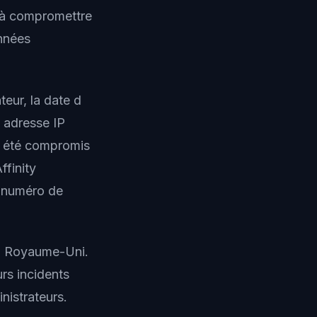
u à compromettre
onnées
eur, la date d
e adresse IP
as été compromis
finity
u numéro de
au Royaume-Uni.
rs incidents
nistrateurs.