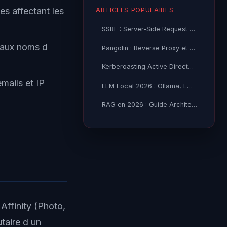
es affectant les
ARTICLES POPULAIRES
SSRF : Server-Side Request Forgery — Exploitation Avancée
 aux noms d
Pangolin : Reverse Proxy et Tunnel Self-Hosted — Guide
Kerberoasting Active Directory : Attaque et Défense 2026
mails et IP
LLM Local 2026 : Ollama, LM Studio ou vLLM — Quel Outil selon
RAG en 2026 : Guide Architecture, Vectorisation & Chunking
 Affinity (Photo,
taire d un