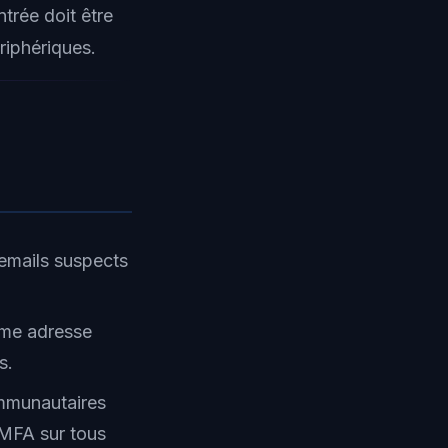
trée doit être
riphériques.
 emails suspects
ême adresse
s.
ommunautaires
 MFA sur tous