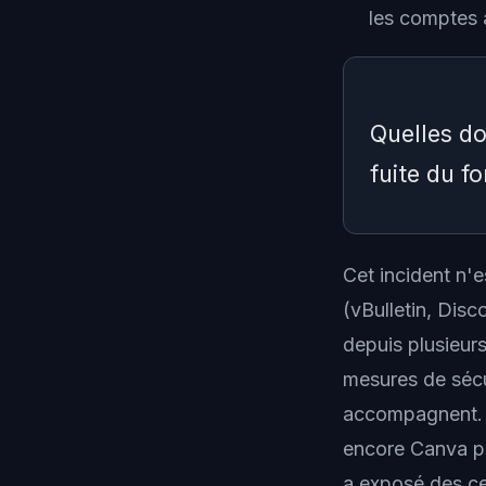
les comptes 
Quelles d
fuite du fo
Les données 
Cet incident n'e
adresse IP ut
(vBulletin, Disc
les mots de 
depuis plusieurs
téléphone n 
mesures de sécur
comptes Affi
accompagnent. D
encore Canva p
a exposé des ce