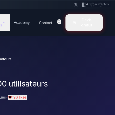
4 min restantes
Devis
Academy
Contact
s
gratuit
sateurs
0 utilisateurs
ues
•
196 likes