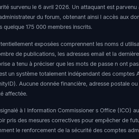
urité survenu le 6 avril 2026. Un attaquant est parven
administrateur du forum, obtenant ainsi l accès aux d
s quelque 175 000 membres inscrits.
entiellement exposées comprennent les noms d utilisat
nombre de publications, les adresses email et la dernièr
eprise a tenu à préciser que les mots de passe n ont p
 est un système totalement indépendant des comptes Af
inityID). Aucune donnée financière, adresse postale o
é affectée.
é signalé à l Information Commissioner s Office (ICO) 
voir pris des mesures correctives pour empêcher de futu
amment le renforcement de la sécurité des comptes admi