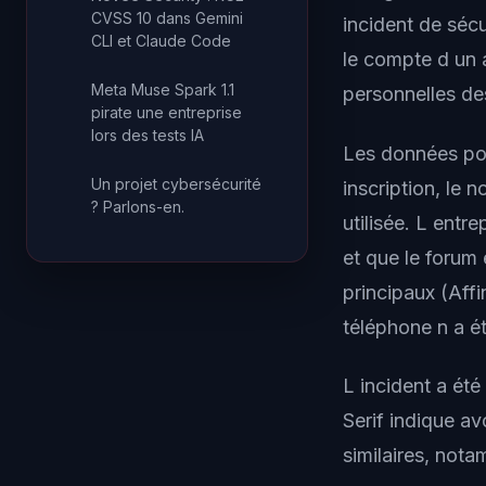
CVSS 10 dans Gemini
incident de séc
CLI et Claude Code
le compte d un 
Meta Muse Spark 1.1
personnelles de
pirate une entreprise
lors des tests IA
Les données pot
Un projet cybersécurité
inscription, le 
? Parlons-en.
utilisée. L entr
et que le forum
principaux (Aff
téléphone n a ét
L incident a ét
Serif indique a
similaires, not