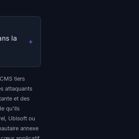
ans la
l, dernière
 CMS tiers
n revanche,
es attaquants
éros de
tante et des
, les
e qu'ils
el, Ubisoft ou
autaire annexe
cœur applicatif.