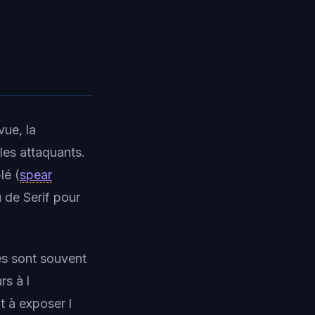
ue, la
les attaquants.
lé (
spear
u de Serif pour
es sont souvent
rs à l
t à exposer l