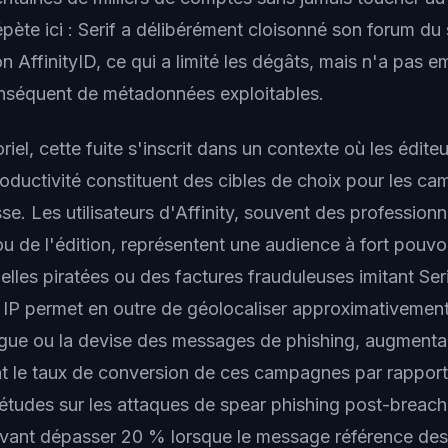
pète ici : Serif a délibérément cloisonné son forum du
on AffinityID, ce qui a limité les dégâts, mais n'a pas e
nséquent de métadonnées exploitables.
riel, cette fuite s'inscrit dans un contexte où les éditeu
productivité constituent des cibles de choix pour les c
e. Les utilisateurs d'Affinity, souvent des professionn
n ou de l'édition, représentent une audience à fort pouv
ielles piratées ou des factures frauduleuses imitant Ser
 IP permet en outre de géolocaliser approximativement 
ngue ou la devise des messages de phishing, augmenta
nt le taux de conversion de ces campagnes par rapport
études sur les attaques de spear phishing post-breac
uvant dépasser 20 % lorsque le message référence de