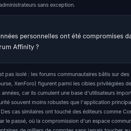
administrateurs sans exception.
onnées personnelles ont été compromises d
rum Affinity ?
exposées incluent les noms d utilisateur, adresses emai
st pas isolé : les forums communautaires bâtis sur des
ilisée, date d inscription et nombre de publications. E
ourse, XenForo) figurent parmi les cibles privilégiées d
passe, données financières, adresses postales et num
 années, car ils cumulent une base d'utilisateurs impor
ont pas été affectés. Le forum étant un système séparé
ité souvent moins robustes que l'application principal
nityID principaux ne sont pas concernés.
es cas similaires ont touché des éditeurs comme Cor
ar le passé, où la compromission d'un espace commun
ntaines de milliers de comptes sans jamais toucher au 