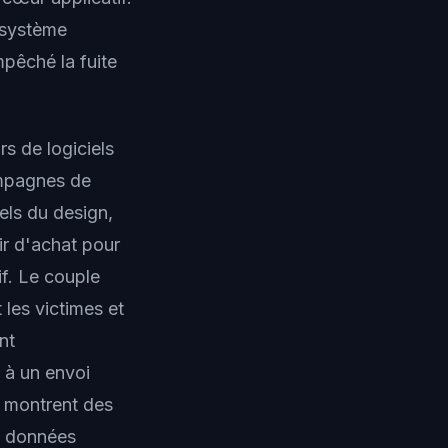
 système
mpêché la fuite
rs de logiciels
ampagnes de
els du design,
oir d'achat pour
if. Le couple
les victimes et
nt
 à un envoi
h montrent des
s données