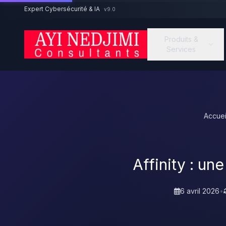
Aller au contenu principal
Expert Cybersécurité & IA
v9.0
Produits &
Services
Accuei
Affinity : un
6 avril 2026
•