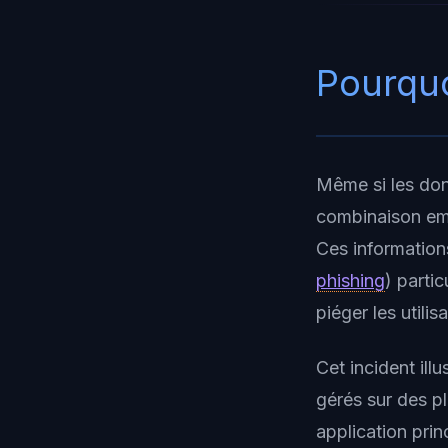
Pourquo
Même si les don
combinaison ema
Ces information
phishing
) partic
piéger les utilis
Cet incident il
gérés sur des pl
application pri