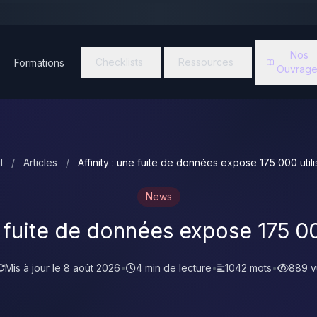
Nos
Checklists
Ressources
Formations
Ouvrage
l
/
Articles
/
Affinity : une fuite de données expose 175 000 utili
News
e fuite de données expose 175 00
Mis à jour le
8 août 2026
•
4 min de lecture
•
1042 mots
•
889 v