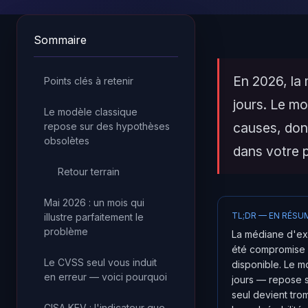
Sommaire
En 2026, la 
Points clés à retenir
jours. Le m
Le modèle classique
causes, don
repose sur des hypothèses
obsolètes
dans votre 
Retour terrain
Mai 2026 : un mois qui
TL;DR — EN RÉSU
illustre parfaitement le
problème
La médiane d'exp
été compromise 
Le CVSS seul vous induit
disponible. Le m
en erreur — voici pourquoi
jours — repose s
seul devient tro
CISA KEV : l'indicateur que