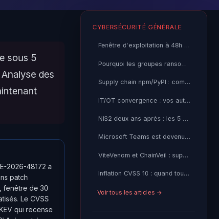
CYBERSÉCURITÉ GÉNÉRALE
Fenêtre d'exploitation à 48h : le patch management traditionnel est mort
ée sous 5
Pourquoi les groupes ransomware RaaS sont devenus impossibles à tuer
. Analyse des
Supply chain npm/PyPI : comment les APT ont fait de votre pipeline CI/CD une autoroute d’accès
intenant
IT/OT convergence : vos automates industriels sont la prochaine cible des ransomwares
NIS2 deux ans après : les 5 erreurs de mise en conformité que je vois répéter partout
Microsoft Teams est devenu votre nouveau perimetre d'attaque
ViteVenom et ChainVeil : supply chain npm, blockchain C2 et
CVE-2026-48172 a
Inflation CVSS 10 : quand tout est critique, comment
ans patch
, fenêtre de 30
Voir tous les articles →
atisés. Le CVSS
A KEV qui recense