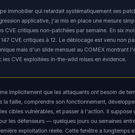
pe immobilier qui retardait systématiquement ses patc
gression applicative, j'ai mis en place une mesure simpl
 CVE critiques non-patchées par semaine. En six mois
 147 CVE critiques à 12. Le déblocage est venu non pa
hnique mais d'un slide mensuel au COMEX montrant l'
 les CVE exploitées in-the-wild mises en évidence.
e implicitement que les attaquants ont besoin de tem
 la faille, comprendre son fonctionnement, développer
r les cibles vulnérables, et passer à l'action. Il suppose
our les défenseurs — quelques jours ou semaines entre
remière exploitation réelle. Cette fenêtre a longtemps ex