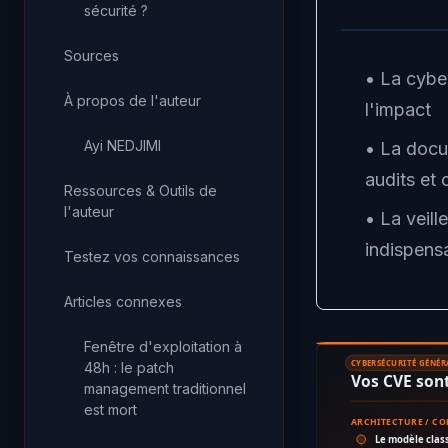
sécurité ?
Sources
• La cyber
À propos de l'auteur
l'impact
Ayi NEDJIMI
• La docu
audits et 
Ressources & Outils de
l'auteur
• La veill
indispens
Testez vos connaissances
Articles connexes
Fenêtre d'exploitation à
CYBERSÉCURITÉ GÉNÉR
48h : le patch
Vos CVE sont
management traditionnel
est mort
ARCHITECTURE / C
Le modèle clas