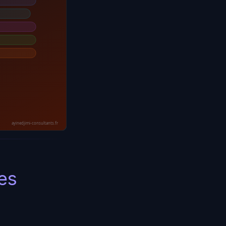
ayinedjimi-consultants.fr
es