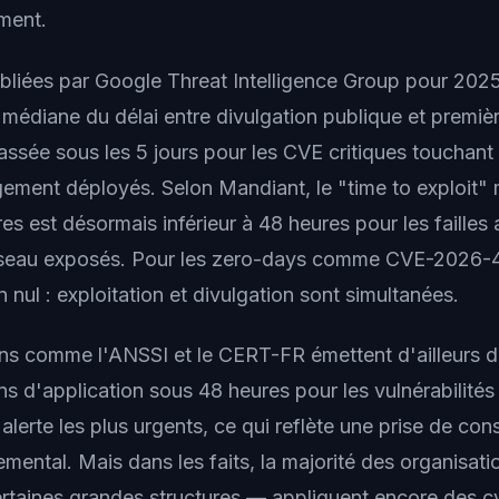
ement.
bliées par Google Threat Intelligence Group pour 20
médiane du délai entre divulgation publique et premièr
ssée sous les 5 jours pour les CVE critiques touchant 
rgement déployés. Selon Mandiant, le "time to exploit"
s est désormais inférieur à 48 heures pour les failles 
seau exposés. Pour les zero-days comme CVE-2026-42
on nul : exploitation et divulgation sont simultanées.
ns comme l'ANSSI et le CERT-FR émettent d'ailleurs 
 d'application sous 48 heures pour les vulnérabilités 
d'alerte les plus urgents, ce qui reflète une prise de con
mental. Mais dans les faits, la majorité des organisa
rtaines grandes structures — appliquent encore des c