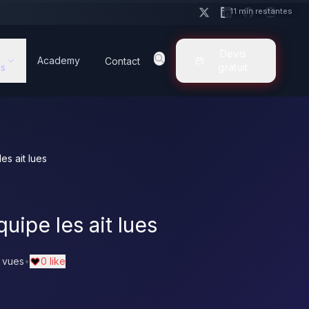
11 min restantes
Devis
Academy
Contact
s
gratuit
es ait lues
uipe les ait lues
 vues
•
0 like