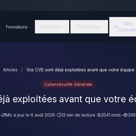
Nos
Checklists
Ressources
Formations
Ouvrage
Articles
/
Vos CVE sont déjà exploitées avant que votre équipe l
Cybersécurité Générale
à exploitées avant que votre éq
•
Mis à jour le
6 août 2026
•
12 min de lecture
•
3541 mots
•
336