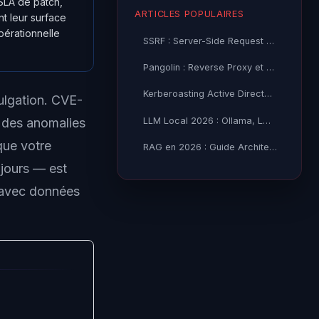
 SLA de patch,
ARTICLES POPULAIRES
t leur surface
pérationnelle
SSRF : Server-Side Request Forgery — Exploitation Avancée
Pangolin : Reverse Proxy et Tunnel Self-Hosted — Guide
Kerberoasting Active Directory : Attaque et Défense 2026
ulgation. CVE-
LLM Local 2026 : Ollama, LM Studio ou vLLM — Quel Outil selon
s des anomalies
que votre
RAG en 2026 : Guide Architecture, Vectorisation & Chunking
 jours — est
, avec données