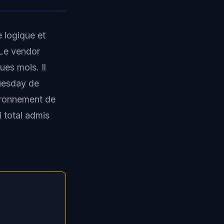
 logique et
 Le vendor
es mois. Il
Tuesday de
vironnement de
i total admis