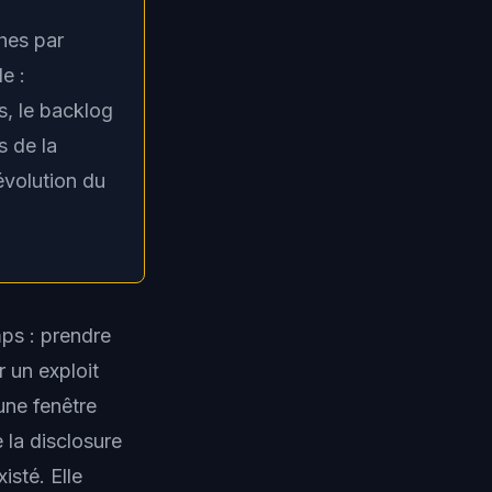
hes par
e :
, le backlog
s de la
évolution du
ps : prendre
 un exploit
 une fenêtre
 la disclosure
isté. Elle