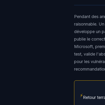
Pendant des ann
raisonnable. Un 
développe un pa
publie le corre
Microsoft, prem
test, valide l'a
pour les vulnéra
recommandation
⚡
Retour terr