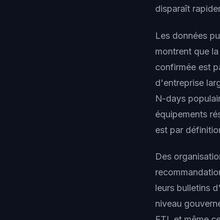
disparaît rapid
Les données pu
montrent que la 
confirmée est pa
d'entreprise la
N-days populaire
équipements ré
est par définiti
Des organisatio
recommandations
leurs bulletins 
niveau gouverne
ETI, et même ce