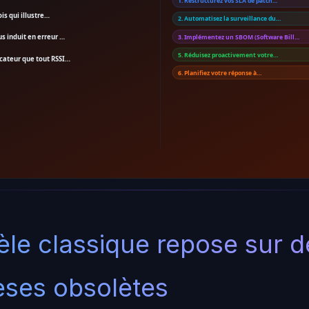
1. Restructurez vos SLA de patch…
is qui illustre…
2. Automatisez la surveillance du…
us induit en erreur …
3. Implémentez un SBOM (Software Bill…
5. Réduisez proactivement votre…
dicateur que tout RSSI…
6. Planifiez votre réponse à…
le classique repose sur d
ses obsolètes