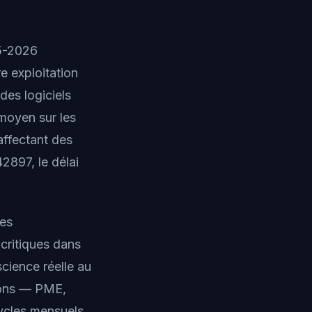
25-2026
e exploitation
des logiciels
 moyen sur les
affectant des
897, le délai
des
critiques dans
science réelle au
tions — PME,
ycles mensuels