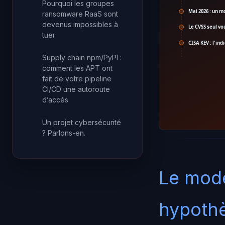
Pourquoi les groupes
Mai 2026 : un mo
ransomware RaaS sont
devenus impossibles à
Le CVSS seul vo
tuer
CISA KEV : l'in
Supply chain npm/PyPI :
comment les APT ont
fait de votre pipeline
CI/CD une autoroute
d’accès
Un projet cybersécurité
? Parlons-en.
Le modè
hypothè