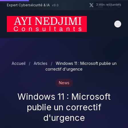
Aller au contenu principal
3 min restantes
Expert Cybersécurité & IA
v9.0
Un projet cybersécurité ?
Devis
Expert dispo · Réponse 24h
Accueil
/
Articles
/
Windows 11 : Microsoft publie un
correctif d'urgence
News
Windows 11 : Microsoft
publie un correctif
d'urgence