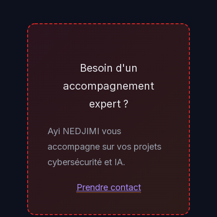
Rendez-vous dans Paramètres
puis Windows Update et lancez
une recherche de mises à jour. Le
correctif KB5085516 apparaîtra
Besoin d'un
comme mise à jour optionnelle
accompagnement
pour Windows 11 25H2 et 24H2. Il
expert ?
est également disponible en
téléchargement manuel sur le
Ayi NEDJIMI vous
Microsoft Update Catalog pour
accompagne sur vos projets
les déploiements via WSUS ou
cybersécurité et IA.
SCCM.
Prendre contact