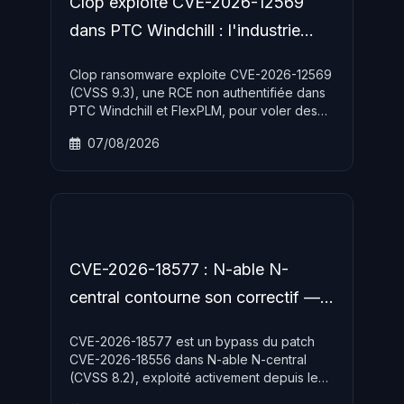
Clop exploite CVE-2026-12569
dans PTC Windchill : l'industrie
sous feu
Clop ransomware exploite CVE-2026-12569
(CVSS 9.3), une RCE non authentifiée dans
PTC Windchill et FlexPLM, pour voler des
données industrielles. Nouvelles
07/08/2026
revendications le 5 août 2026 dans les
secteurs manufacturier, automobile et
aérospatial.
CVE-2026-18577 : N-able N-
central contourne son correctif —
CISA KEV exploité activement
CVE-2026-18577 est un bypass du patch
CVE-2026-18556 dans N-able N-central
(CVSS 8.2), exploité activement depuis le
1er août 2026. Les attaquants pivotent vers