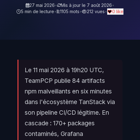
27 mai 2026
•
Mis à jour le
7 août 2026
•
5 min de lecture
•
1105 mots
•
212 vues
•
0 like
Le 11 mai 2026 à 19h20 UTC,
TeamPCP publie 84 artifacts
npm malveillants en six minutes
dans l'écosystème TanStack via
son pipeline CI/CD légitime. En
cascade : 170+ packages
contaminés, Grafana