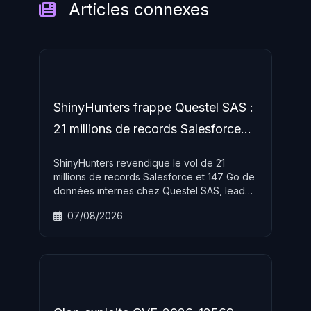
Articles connexes
ShinyHunters frappe Questel SAS :
21 millions de records Salesforce
volés
ShinyHunters revendique le vol de 21
millions de records Salesforce et 147 Go de
données internes chez Questel SAS, leader
français de la propriété intellectuelle.
07/08/2026
L'attaque s'inscrit dans une campagne
ciblant plus de 1 000 organisations via des
failles de configuration Salesforce.