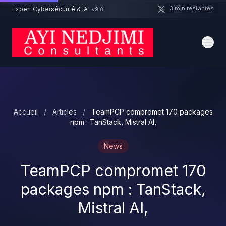
Aller au contenu principal
3 min restantes
Expert Cybersécurité & IA
v9.0
Un projet cybersécurité ?
Devis
Expert dispo · Réponse 24h
Accueil
/
Articles
/
TeamPCP compromet 170 packages
npm : TanStack, Mistral AI,
News
TeamPCP compromet 170
packages npm : TanStack,
Mistral AI,