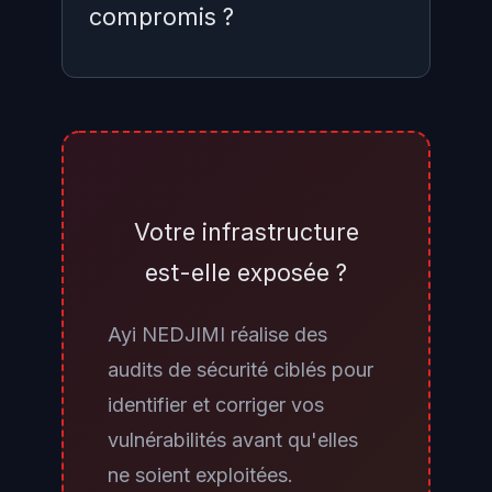
compromis ?
Consultez vos fichiers
package-
ou
et
lock.json
yarn.lock
comparez les versions @tanstack
avec la liste des versions
Votre infrastructure
malveillantes publiée par
est-elle exposée ?
StepSecurity et Snyk. Vérifiez vos
logs CI/CD pour les runs du 11 mai
Ayi NEDJIMI réalise des
2026 entre 19h20 et 21h00 UTC.
audits de sécurité ciblés pour
Si des packages suspects ont été
identifier et corriger vos
exécutés, traitez tous les secrets
vulnérabilités avant qu'elles
présents dans ces environnements
ne soient exploitées.