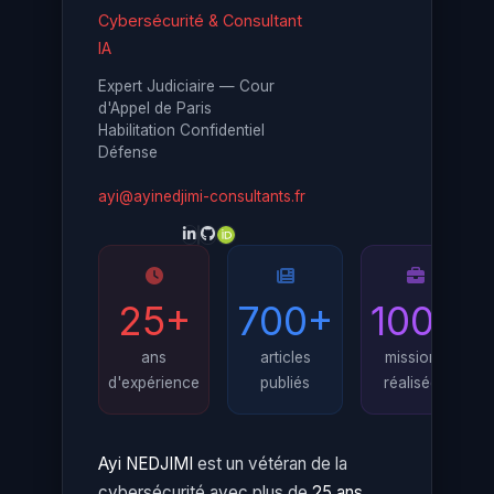
Cybersécurité & Consultant
IA
Expert Judiciaire — Cour
d'Appel de Paris
Habilitation Confidentiel
Défense
ayi@ayinedjimi-consultants.fr
25+
700+
100+
ans
articles
missions
d'expérience
publiés
réalisées
Ayi NEDJIMI
est un vétéran de la
cybersécurité avec plus de
25 ans