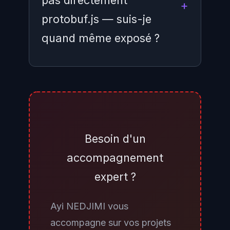
pas directement
protobuf.js — suis-je
quand même exposé ?
Potentiellement oui. Protobuf.js
est fréquemment introduite
comme dépendance transitive via
les Google Cloud Client Libraries
Besoin d'un
pour Node.js, OpenTelemetry,
accompagnement
Milvus ou Temporal. La
expert ?
commande npm ls protobufjs
dans votre projet vous permettra
Ayi NEDJIMI vous
de vérifier sa présence dans
accompagne sur vos projets
l'arbre de dépendances complet.