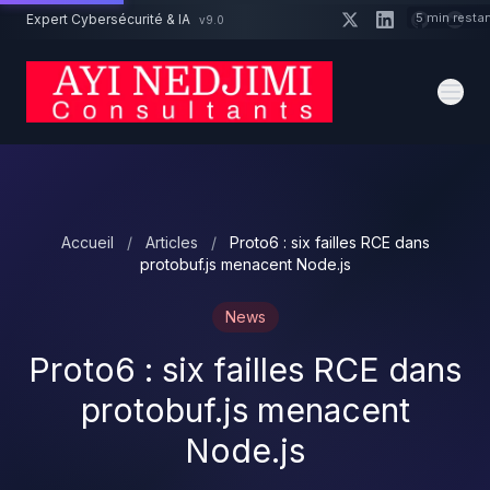
Aller au contenu principal
5 min resta
Expert Cybersécurité & IA
v9.0
Un projet cybersécurité ?
Devis
Expert dispo · Réponse 24h
Accueil
/
Articles
/
Proto6 : six failles RCE dans
protobuf.js menacent Node.js
News
Proto6 : six failles RCE dans
protobuf.js menacent
Node.js