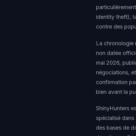
particulièrement
identity theft
), 
contre des popu
La chronologie r
non datée offic
mai 2026, publi
négociations, e
confirmation par
bien avant la p
ShinyHunters est
spécialisé dans 
des bases de d