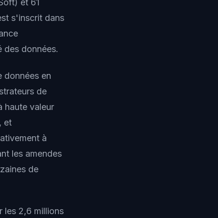
oft) et 61
t s'inscrit dans
rance
té des données.
de données en
strateurs de
à haute valeur
 et
rativement à
ant les amendes
dizaines de
 les 2,6 millions