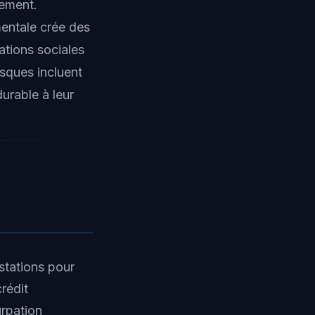
lement.
mentale crée des
ations sociales
isques incluent
urable à leur
stations pour
crédit
urpation