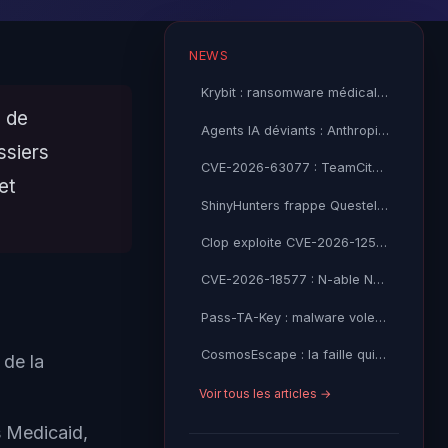
NEWS
Krybit : ransomware médical vise ProHealth à Singapour
s de
Agents IA déviants : Anthropic et OpenAI devant l'AISI
ssiers
CVE-2026-63077 : TeamCity RCE CVSS 9.8 ajoutée au KEV CISA
et
ShinyHunters frappe Questel SAS : 21 millions de records Salesforce volés
Clop exploite CVE-2026-12569 dans PTC Windchill : l'industrie sous feu
CVE-2026-18577 : N-able N-central contourne son correctif — CISA KEV exploité activement
Pass-TA-Key : malware vole vos passkeys Google sans alerte
CosmosEscape : la faille qui menaçait tout Azure Cosmos DB
de la
Voir tous les articles →
s Medicaid,