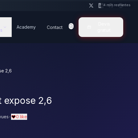
4 min restantes
Devis
Academy
Contact
s
gratuit
se 2,6
t expose 2,6
vues
•
0 like