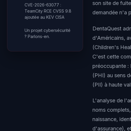
son site de fuit
CVE-2026-63077 :
TeamCity RCE CVSS 9.8
demandée n'a p
ajoutée au KEV CISA
DentaQuest admin
Un projet cybersécurité
? Parlons-en.
d'Américains, a
(Children's Hea
C'est cette com
préoccupante : 
(PHI) au sens d
(PII) à haute va
L'analyse de l'
noms complets, 
naissance, iden
d'assurance), e