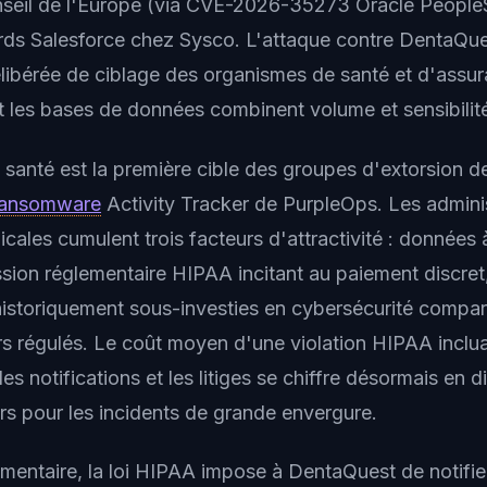
seil de l'Europe (via CVE-2026-35273 Oracle PeopleS
ords Salesforce chez Sysco. L'attaque contre DentaQues
élibérée de ciblage des organismes de santé et d'assu
t les bases de données combinent volume et sensibili
a santé est la première cible des groupes d'extorsion 
ansomware
Activity Tracker de PurpleOps. Les admini
cales cumulent trois facteurs d'attractivité : données 
ssion réglementaire HIPAA incitant au paiement discret,
 historiquement sous-investies en cybersécurité compa
rs régulés. Le coût moyen d'une violation HIPAA inclu
les notifications et les litiges se chiffre désormais en 
ars pour les incidents de grande envergure.
ementaire, la loi HIPAA impose à DentaQuest de notifier