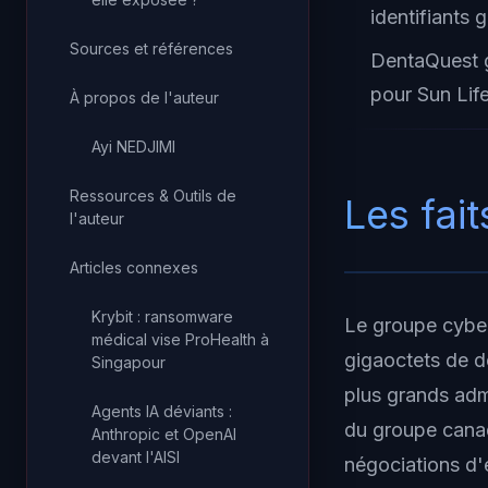
identifiants
Sources et références
DentaQuest gè
pour Sun Life
À propos de l'auteur
Ayi NEDJIMI
Ressources & Outils de
Les fait
l'auteur
Articles connexes
Krybit : ransomware
Le groupe cyber
médical vise ProHealth à
gigaoctets de d
Singapour
plus grands admi
Agents IA déviants :
du groupe canadi
Anthropic et OpenAI
devant l'AISI
négociations d'