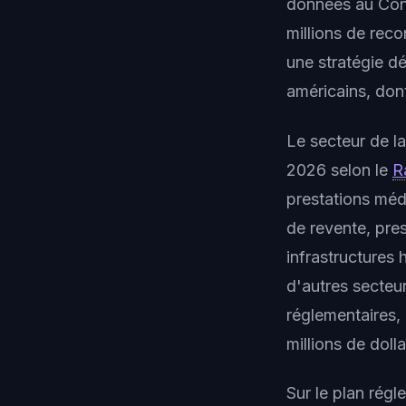
données au Con
millions de rec
une stratégie d
américains, don
Le secteur de l
2026 selon le
R
prestations médi
de revente, pre
infrastructures
d'autres secteu
réglementaires, 
millions de doll
Sur le plan régl