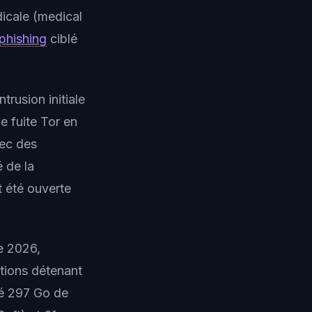
icale (
medical
phishing
ciblé
rusion initiale
e fuite Tor en
hec des
 de la
t été ouverte
de 2026,
ations détenant
ué 297 Go de