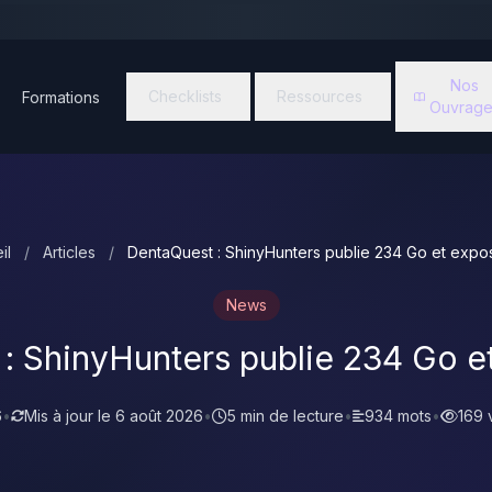
Nos
Checklists
Ressources
Formations
Ouvrage
il
/
Articles
/
DentaQuest : ShinyHunters publie 234 Go et expo
News
: ShinyHunters publie 234 Go e
6
•
Mis à jour le
6 août 2026
•
5 min de lecture
•
934 mots
•
169 