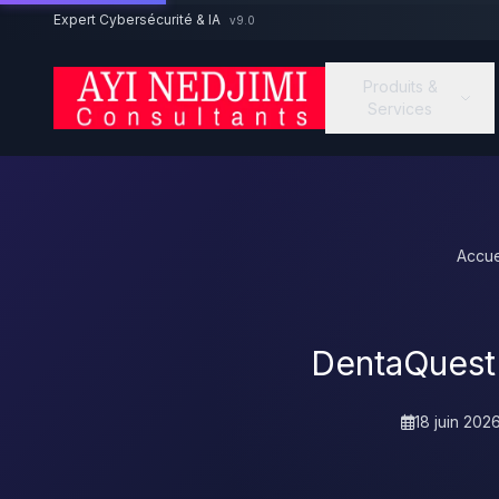
Aller au contenu principal
Expert Cybersécurité & IA
v9.0
Produits &
Services
Accue
DentaQuest 
18 juin 202