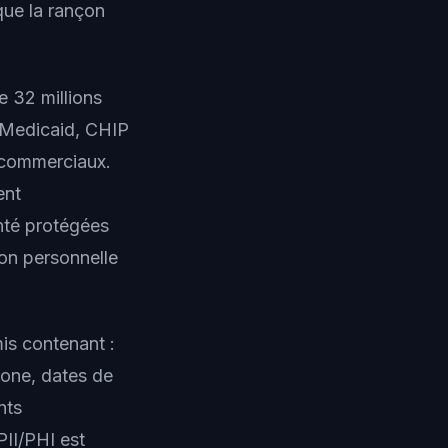
que la rançon
e 32 millions
 Medicaid, CHIP
 commerciaux.
ent
nté protégées
ion personnelle
is contenant :
hone, dates de
nts
II/PHI est