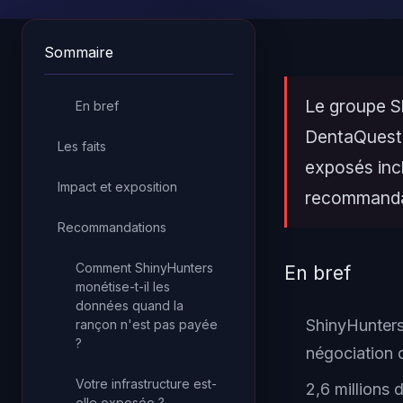
Sommaire
Le groupe S
En bref
DentaQuest a
Les faits
exposés inc
Impact et exposition
recommanda
Recommandations
Comment ShinyHunters
En bref
monétise-t-il les
données quand la
ShinyHunters
rançon n'est pas payée
?
négociation 
Votre infrastructure est-
2,6 millions
elle exposée ?