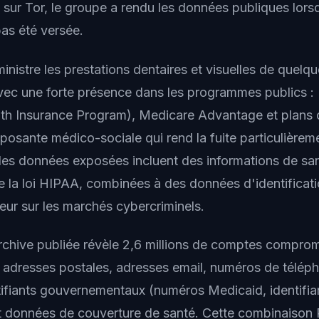
e sur Tor, le groupe a rendu les données publiques lors
as été versée.
istre les prestations dentaires et visuelles de quelqu
vec une forte présence dans les programmes publics :
lth Insurance Program), Medicare Advantage et plans
posante médico-sociale qui rend la fuite particulièrem
les données exposées incluent des informations de sa
e la loi HIPAA, combinées à des données d'identificat
leur sur les marchés cybercriminels.
archive publiée révèle 2,6 millions de comptes comprom
adresses postales, adresses email, numéros de télép
tifiants gouvernementaux (numéros Medicaid, identifia
t données de couverture de santé. Cette combinaison P