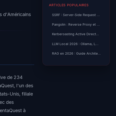
ARTICLES POPULAIRES
ns d'Américains
SSRF : Server-Side Request Forgery — Exploitation Avancée
Pangolin : Reverse Proxy et Tunnel Self-Hosted — Guide
Kerberoasting Active Directory : Attaque et Défense 2026
LLM Local 2026 : Ollama, LM Studio ou vLLM — Quel Outil selon
RAG en 2026 : Guide Architecture, Vectorisation & Chunking
hive de 234
Quest, l'un des
ts-Unis, filiale
hec des
DentaQuest à