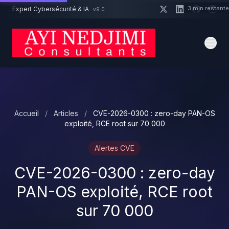
Aller au contenu principal
3 min restant
Expert Cybersécurité & IA
v9.0
Un projet cybersécurité ?
Devis
Expert dispo · Réponse 24h
Accueil
/
Articles
/
CVE-2026-0300 : zero-day PAN-OS
exploité, RCE root sur 70 000
Alertes CVE
CVE-2026-0300 : zero-day
PAN-OS exploité, RCE root
sur 70 000