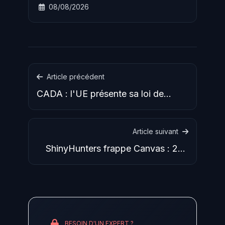
08/08/2026
facilite le vol de machine keys pour un
acces persistant post-patch.
Article précédent
CADA : l'UE présente sa loi de
souveraineté cloud et IA
Article suivant
ShinyHunters frappe Canvas : 275
millions d'élèves et
BESOIN D'UN EXPERT ?