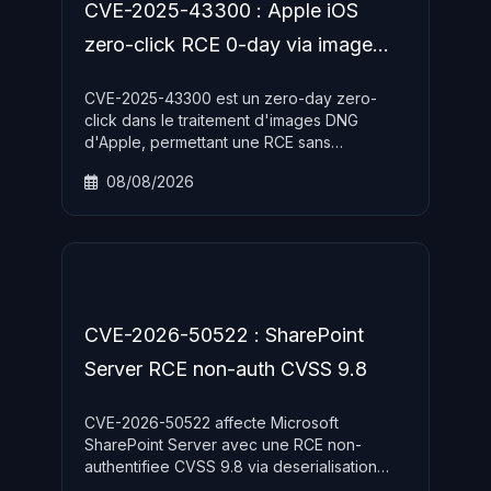
CVE-2025-43300 : Apple iOS
zero-click RCE 0-day via image
DNG
CVE-2025-43300 est un zero-day zero-
click dans le traitement d'images DNG
d'Apple, permettant une RCE sans
interaction utilisateur sur iOS et macOS.
08/08/2026
Activement exploite dans des attaques
ciblees de type espionnage, la mise a jour
iOS 18.6.2 est urgente.
CVE-2026-50522 : SharePoint
Server RCE non-auth CVSS 9.8
CVE-2026-50522 affecte Microsoft
SharePoint Server avec une RCE non-
authentifiee CVSS 9.8 via deserialisation
.NET activement exploitee. Un PoC public