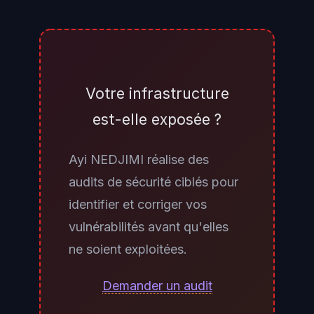
Partiellement. Si votre VPN interne
est sain et que l'interface de
gestion n'est pas joignable depuis
Internet, le risque d'exploitation
Votre infrastructure
externe est fortement réduit.
est-elle exposée ?
Cependant, un attaquant ayant
déjà compromis un poste interne
Ayi NEDJIMI réalise des
ou le segment VPN pourrait tout
audits de sécurité ciblés pour
de même exploiter CVE-2026-
identifier et corriger vos
0300 depuis l'intérieur.
vulnérabilités avant qu'elles
L'application du patch reste
ne soient exploitées.
impérative même dans cette
configuration, et une investigation
Demander un audit
des logs d'accès récents est