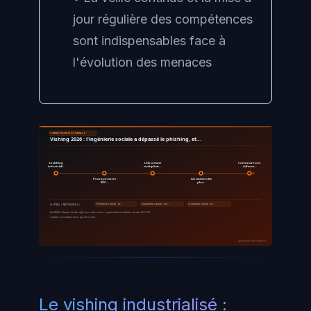
jour régulière des compétences
sont indispensables face à
l'évolution des menaces
CYBERSÉCURITÉ GÉNÉRALE
Vishing 2026 : l'ingénierie sociale a dépassé le phishing, et…
Le vishing
L'IA comme
Construire une
industriali…
multiplicat…
défense…
Pourquoi votre
Les secteurs les
SOC…
plus…
Première raison : le…
Deuxième raison : les…
Troisième raison : le…
OUTILS / MÉTHODES :
En 2026, l'attaque la plus efficace contre votre organisation n'exploite aucune CVE. Elle
exploite un collaborateur qui décroche…
ayinedjimi-consultants.fr
Le vishing industrialisé :