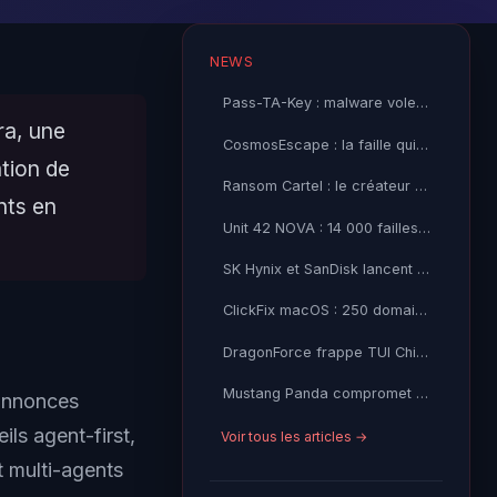
NEWS
Pass-TA-Key : malware vole vos passkeys Google sans alerte
ra, une
CosmosEscape : la faille qui menaçait tout Azure Cosmos DB
ation de
Ransom Cartel : le créateur condamné à 16 ans de prison
nts en
Unit 42 NOVA : 14 000 failles open source détectées par IA
SK Hynix et SanDisk lancent le standard High Bandwidth Flash
ClickFix macOS : 250 domaines fingerprint les Mac pour livrer AMOS
DragonForce frappe TUI China, LockBit 5.0 cible Microphase et Setic Pourtier
Mustang Panda compromet QuickFox VPN via le backdoor FDMTP
 annonces
ls agent-first,
Voir tous les articles →
 multi-agents