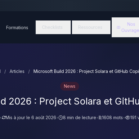
Nos
Checklists
Ressources
Formations
Ouvrage
l
/
Articles
/
Microsoft Build 2026 : Project Solara et GitHub Cop
News
ld 2026 : Project Solara et GitH
•
Mis à jour le
6 août 2026
•
8 min de lecture
•
1608 mots
•
191 