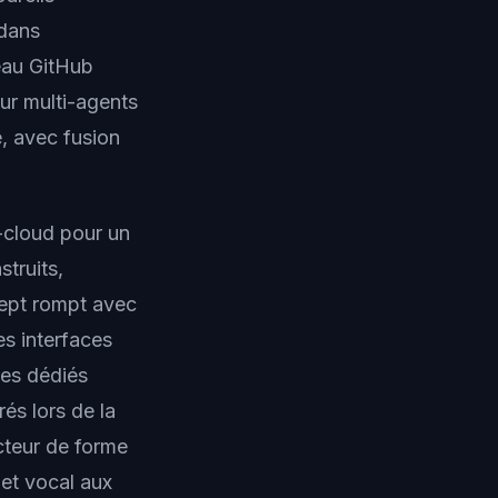
 dans
reau GitHub
ur multi-agents
, avec fusion
-cloud pour un
truits,
cept rompt avec
es interfaces
ues dédiés
és lors de la
cteur de forme
 et vocal aux