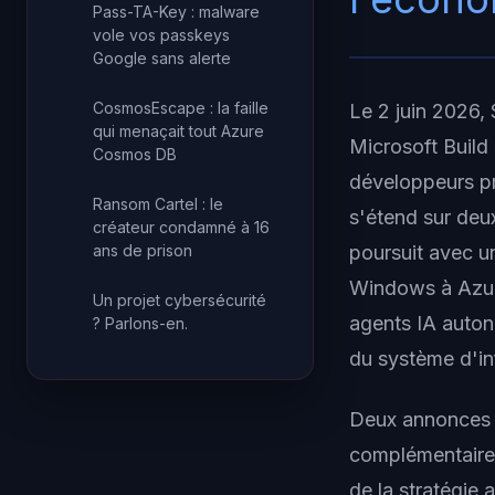
Pass-TA-Key : malware
vole vos passkeys
Google sans alerte
CosmosEscape : la faille
Le 2 juin 2026,
qui menaçait tout Azure
Microsoft Build
Cosmos DB
développeurs pr
Ransom Cartel : le
s'étend sur deux
créateur condamné à 16
ans de prison
poursuit avec u
Windows à Azure
Un projet cybersécurité
agents IA auton
? Parlons-en.
du système d'in
Deux annonces o
complémentaire.
de la stratégie 