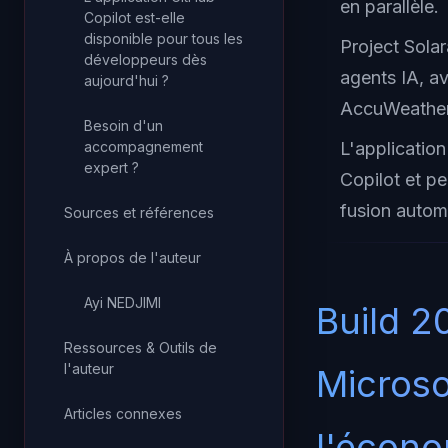
en parallèle.
Copilot est-elle
disponible pour tous les
Project Solar
développeurs dès
agents IA, a
aujourd'hui ?
AccuWeather,
Besoin d'un
accompagnement
L'applicatio
expert ?
Copilot et p
fusion autom
Sources et références
À propos de l'auteur
Ayi NEDJIMI
Build 2
Ressources & Outils de
l'auteur
Microso
Articles connexes
l'écono