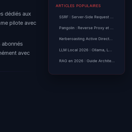
ARTICLES POPULAIRES
es dédiés aux
SSRF : Server-Side Request Forgery — Exploitation Avancée
mme pilote avec
Pangolin : Reverse Proxy et Tunnel Self-Hosted — Guide
Kerberoasting Active Directory : Attaque et Défense 2026
es abonnés
LLM Local 2026 : Ollama, LM Studio ou vLLM — Quel Outil selon
anément avec
RAG en 2026 : Guide Architecture, Vectorisation & Chunking