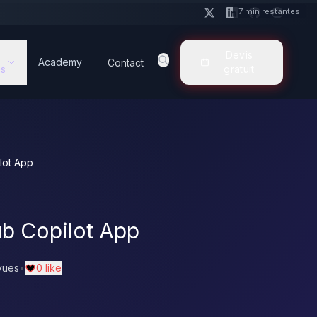
7 min restantes
Devis
Academy
Contact
s
gratuit
ilot App
ub Copilot App
vues
•
0 like