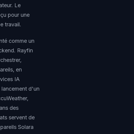
ateur. Le
nçu pour une
 travail.
senté comme un
ckend. Rayfin
chestrer,
reils, en
rvices IA
e lancement d'un
AccuWeather,
dans des
ats servent de
pareils Solara