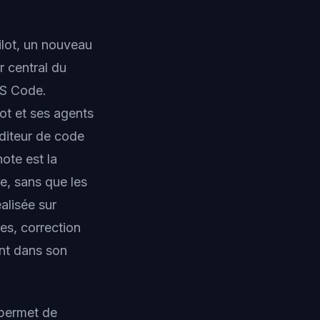
lot, un nouveau
r central du
VS Code.
lot et ses agents
diteur de code
note est la
e, sans que les
alisée sur
hes, correction
ant dans son
 permet de