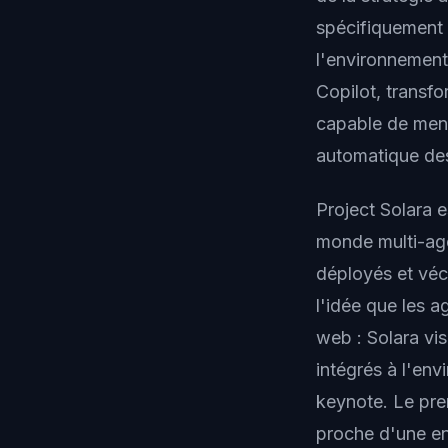
spécifiquement 
l'environnement
Copilot, transf
capable de mene
automatique des
Project Solara 
monde multi-age
déployés et véc
l'idée que les a
web : Solara vi
intégrés à l'env
keynote. Le pre
proche d'une en