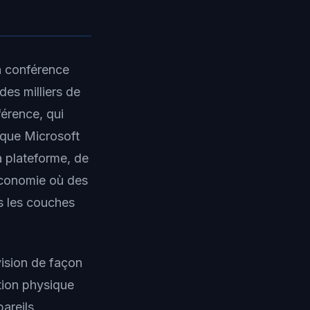
a conférence
es milliers de
férence, qui
e que Microsoft
a plateforme, de
économie où des
s les couches
ision de façon
tion physique
pareils