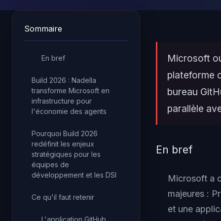
Sommaire
Microsoft o
En bref
plateforme c
Build 2026 : Nadella
bureau GitH
transforme Microsoft en
infrastructure pour
parallèle av
l'économie des agents
Pourquoi Build 2026
redéfinit les enjeux
En bref
stratégiques pour les
équipes de
développement et les DSI
Microsoft a 
majeures : Pr
Ce qu'il faut retenir
et une appli
L'application GitHub