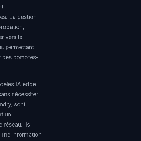
nt
les. La gestion
probation,
r vers le
s, permettant
ir des comptes-
dèles IA edge
sans nécessiter
ndry, sont
nt un
 réseau. Ils
 The Information