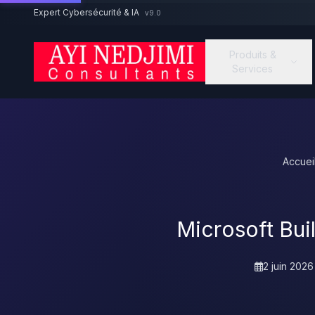
Aller au contenu principal
Expert Cybersécurité & IA
v9.0
Produits &
Services
Accuei
Microsoft Bui
2 juin 2026