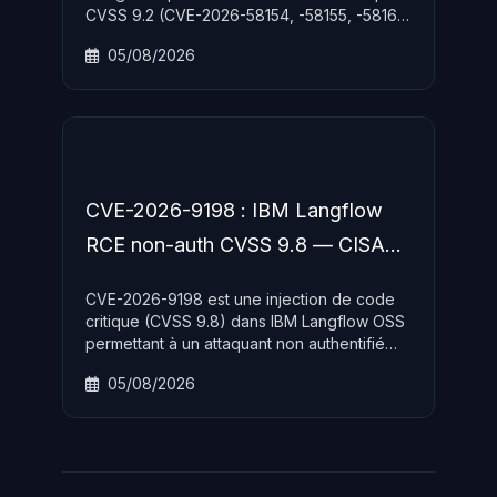
CVSS 9.2 (CVE-2026-58154, -58155, -58161)
affectant toutes les branches 8.x, 9.x et 10.x.
05/08/2026
Déni de service et contournement de
contrôle d'accès possibles sans
authentification.
CVE-2026-9198 : IBM Langflow
RCE non-auth CVSS 9.8 — CISA
KEV
CVE-2026-9198 est une injection de code
critique (CVSS 9.8) dans IBM Langflow OSS
permettant à un attaquant non authentifié
d'exécuter du code arbitraire via deux
05/08/2026
endpoints API chaînés. Ajoutée au catalogue
KEV CISA le 4 août 2026.