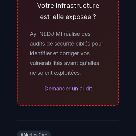
d'être positionné sur le réseau
Votre infrastructure
interne. Dans la grande majorité
est-elle exposée ?
des entreprises, un attaquant
ayant compromis un seul poste
Ayi NEDJIMI réalise des
utilisateur dispose d'une
audits de sécurité ciblés pour
connectivité suffisante vers les
identifier et corriger vos
DC via les flux réseau normaux du
vulnérabilités avant qu'elles
domaine. Seule une
micro-
ne soient exploitées.
segmentation
stricte limitant les
flux RPC/Netlogon aux seuls
Demander un audit
systèmes d'administration
légitimes offre une réduction de
surface efficace — sans dispenser
du patch.
#Alertes CVE