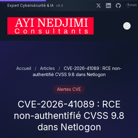
Aller au contenu principal
3 min
Expert Cybersécurité & IA
v9.0
Un projet cybersécurité ?
Devis
Expert dispo · Réponse 24h
Accueil
/
Articles
/
CVE-2026-41089 : RCE non-
authentifié CVSS 9.8 dans Netlogon
Alertes CVE
CVE-2026-41089 : RCE
non-authentifié CVSS 9.8
dans Netlogon