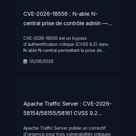
CVE-2026-18556 : N-able N-
central prise de contrôle admin —
CISA KEV
CVE-2026-18556 est un bypass
d'authentification critique (CVSS 8.2) dans
N-able N-central permettant la prise de
contrôle administrative non authentifiée.
05/08/2026
Exploité activement depuis fin juillet 2026
via la fonctionnalité Take Control pour
pivoter vers les endpoints gérés.
Apache Traffic Server : CVE-2026-
58154/58155/58161 CVSS 9.2
critiques
Apache Traffic Server publie un correctif
d'urgence pour trois vulnérabilités critiques