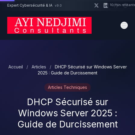
Aller au contenu principal
10 min restant
Expert Cybersécurité & IA
v9.0
Un projet cybersécurité ?
Devis
Expert dispo · Réponse 24h
Accueil
/
Articles
/
DHCP Sécurisé sur Windows Server
2025 : Guide de Durcissement
Articles Techniques
DHCP Sécurisé sur
Windows Server 2025 :
Guide de Durcissement