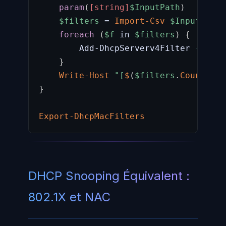
param
(
[string]
$InputPath
)
$filters
 = 
Import-Csv
$InputPath
foreach
(
$f
 in 
$filters
)
{
        Add-DhcpServerv4Filter 
-
MacAd
}
Write-Host
"[
$
(
$filters
.
Count
)
 fi
}
Export-DhcpMacFilters
DHCP Snooping Équivalent :
802.1X et NAC