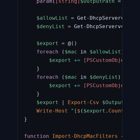
param
(
[string]
$OutputPath
 = 
"C:\A
$allowList
 = Get-DhcpServerv4Filt
$denyList
 = Get-DhcpServerv4Filte
$export
 = @
(
)
foreach
(
$mac
 in 
$allowList
)
{
$export
+=
[PSCustomObject]
@
{
}
foreach
(
$mac
 in 
$denyList
)
{
$export
+=
[PSCustomObject]
@
{
}
$export
|
Export-Csv
$OutputPath
Write-Host
"[
$
(
$export
.
Count
)
 fil
}
function
Import-DhcpMacFilters
{