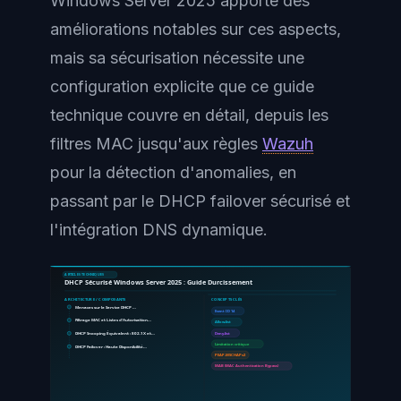
Windows Server 2025 apporte des
améliorations notables sur ces aspects,
mais sa sécurisation nécessite une
configuration explicite que ce guide
technique couvre en détail, depuis les
filtres MAC jusqu'aux règles
Wazuh
pour la détection d'anomalies, en
passant par le DHCP failover sécurisé et
l'intégration DNS dynamique.
ARTICLES TECHNIQUES
DHCP Sécurisé Windows Server 2025 : Guide Durcissement
ARCHITECTURE / COMPOSANTS
CONCEPTS CLÉS
Menaces sur le Service DHCP …
Event ID 14
Filtrage MAC et Listes d'Autorisation…
Allow-list
DHCP Snooping Équivalent : 802.1X et…
Deny-list
Limitation critique
DHCP Failover : Haute Disponibilité…
PEAP-MSCHAPv2
MAB (MAC Authentication Bypass)