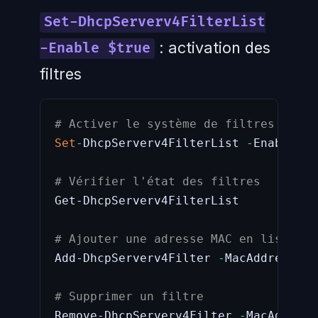
Set-DhcpServerv4FilterList
: activation des
-Enable $true
filtres
# Activer le système de filtres MAC
Set
-
DhcpServerv4FilterList 
-
Enable 
$t
# Vérifier l'état des filtres
Get-DhcpServerv4FilterList

# Ajouter une adresse MAC en liste bl
Add-DhcpServerv4Filter 
-
MacAddress 
"A
# Supprimer un filtre
Remove-DhcpServerv4Filter 
-
MacAddress