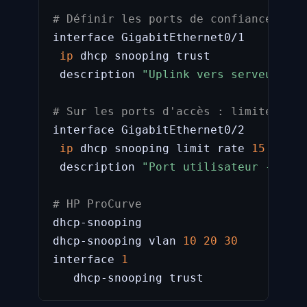
# Définir les ports de confiance (upl
interface GigabitEthernet0/1

ip
 dhcp snooping trust

 description 
"Uplink vers serveur DHC
# Sur les ports d'accès : limiter le 
interface GigabitEthernet0/2

ip
 dhcp snooping limit rate 
15
 description 
"Port utilisateur - 15 r
# HP ProCurve
dhcp-snooping

dhcp-snooping vlan 
10
20
30
interface 
1
   dhcp-snooping trust