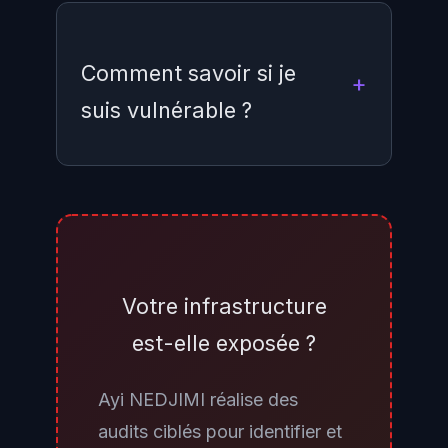
Comment savoir si je
suis vulnérable ?
Dans Check Point SmartConsole,
accédez à la politique de votre
passerelle > VPN > Remote
Access > Legacy Clients. Si
Votre infrastructure
l'option "Support clients utilizing
est-elle exposée ?
IKEv1" est activée et qu'aucun
certificat machine n'est requis,
Ayi NEDJIMI réalise des
votre infrastructure est exposée.
audits ciblés pour identifier et