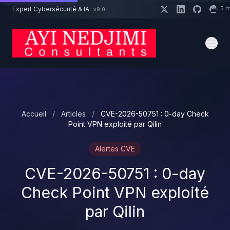
Aller au contenu principal
5 m
Expert Cybersécurité & IA
v9.0
Un projet cybersécurité ?
Devis
Expert dispo · Réponse 24h
Accueil
/
Articles
/
CVE-2026-50751 : 0-day Check
Point VPN exploité par Qilin
Alertes CVE
CVE-2026-50751 : 0-day
Check Point VPN exploité
par Qilin