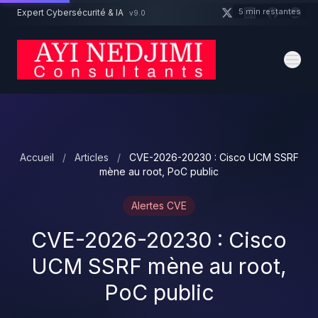
Aller au contenu principal
5 min restantes
Expert Cybersécurité & IA
v9.0
Un projet cybersécurité ?
Devis
Expert dispo · Réponse 24h
Accueil
/
Articles
/
CVE-2026-20230 : Cisco UCM SSRF
mène au root, PoC public
Alertes CVE
CVE-2026-20230 : Cisco
UCM SSRF mène au root,
PoC public