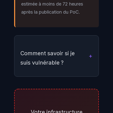
estimée à moins de 72 heures
après la publication du PoC.
Comment savoir si je
suis vulnérable ?
Vérifiez si WebDialer est activé
dans Cisco Unified CM
Administration : Features >
WebDialer. Si le service est actif,
Votre infrastructure