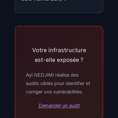
Exécutez
ou
exim --version
pour obtenir
exim4 --version
la version installée. Si elle est
comprise entre 4.97 et 4.99.2,
Votre infrastructure
vérifiez le backend TLS avec
est-elle exposée ?
. Si la
exim -bV | grep -i tls
sortie mentionne GnuTLS, votre
Ayi NEDJIMI réalise des
instance est vulnérable à CVE-
audits ciblés pour identifier et
2026-45185. Sur Debian/Ubuntu,
corriger vos vulnérabilités.
vérifiez également via
dpkg -l |
et contrôlez que la
grep exim4
Demander un audit
version du paquet intègre le