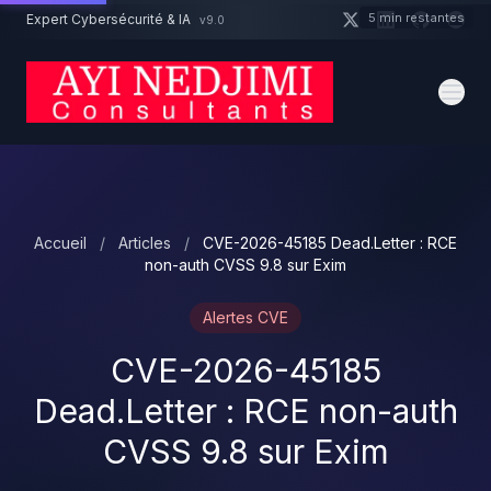
Aller au contenu principal
5 min restantes
Expert Cybersécurité & IA
v9.0
Un projet cybersécurité ?
Devis
Expert dispo · Réponse 24h
Accueil
/
Articles
/
CVE-2026-45185 Dead.Letter : RCE
non-auth CVSS 9.8 sur Exim
Alertes CVE
CVE-2026-45185
Dead.Letter : RCE non-auth
CVSS 9.8 sur Exim