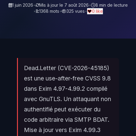
1 juin 2026
•
Mis à jour le
7 août 2026
•
8 min de lecture
•
1368 mots
•
325 vues
•
0 like
Dead.Letter (CVE-2026-45185)
est une use-after-free CVSS 9.8
dans Exim 4.97-4.99.2 compilé
avec GnuTLS. Un attaquant non
authentifié peut exécuter du
code arbitraire via SMTP BDAT.
Mise à jour vers Exim 4.99.3